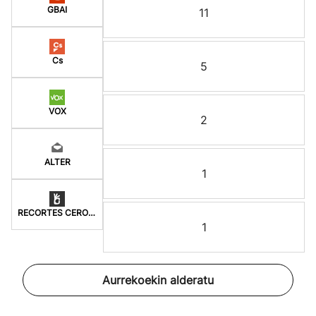
GBAI
11
Cs
5
VOX
2
ALTER
1
RECORTES CERO-LV-GVE
1
Aurrekoekin alderatu