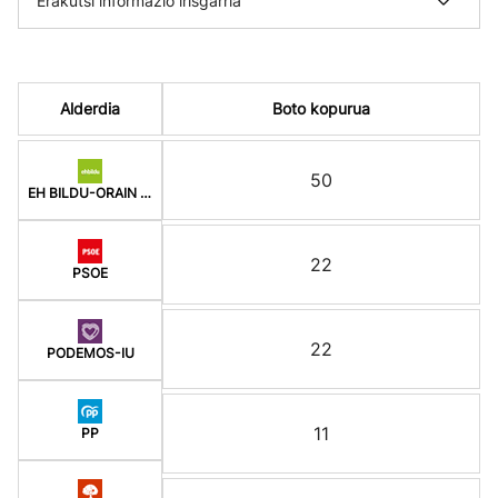
Erakutsi informazio irisgarria
Alderdia
Boto kopurua
50
EH BILDU-ORAIN ERREP
22
PSOE
22
PODEMOS-IU
11
PP