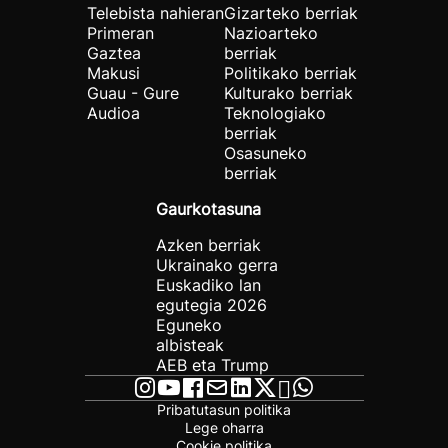
Telebista nahieran
Gizarteko berriak
Primeran
Nazioarteko
Gaztea
berriak
Makusi
Politikako berriak
Guau - Gure
Kulturako berriak
Audioa
Teknologiako
berriak
Osasuneko
berriak
Gaurkotasuna
Azken berriak
Ukrainako gerra
Euskadiko lan
egutegia 2026
Eguneko
albisteak
AEB eta Trump
Pribatutasun politika
Lege oharra
Cookie politika