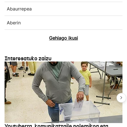
Abaurrepea
Aberin
Gehiago ikusi
Interesatuko zaizu
Youtuberra, komunikatzaile polemikoa eta