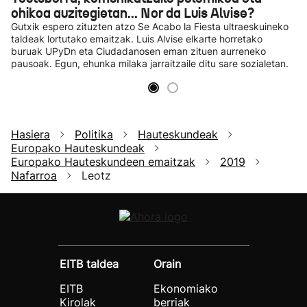
ohikoa auzitegietan... Nor da Luis Alvise?
Gutxik espero zituzten atzo Se Acabo la Fiesta ultraeskuineko
taldeak lortutako emaitzak. Luis Alvise elkarte horretako
buruak UPyDn eta Ciudadanosen eman zituen aurreneko
pausoak. Egun, ehunka milaka jarraitzaile ditu sare sozialetan.
Hasiera
Politika
Hauteskundeak
Europako Hauteskundeak
Europako Hauteskundeen emaitzak
2019
Nafarroa
Leotz
EITB taldea
Orain
EITB
Ekonomiako
Kirolak
berriak