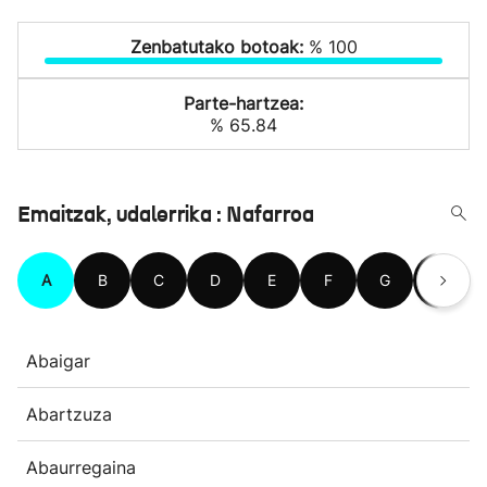
Zenbatutako botoak:
% 100
Parte-hartzea:
% 65.84
Emaitzak, udalerrika : Nafarroa
A
B
C
D
E
F
G
H
Abaigar
Abartzuza
Abaurregaina