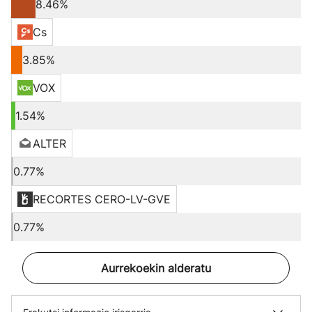
8.46%
Cs
3.85%
VOX
1.54%
ALTER
0.77%
RECORTES CERO-LV-GVE
0.77%
Aurrekoekin alderatu