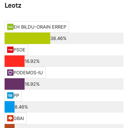
Leotz
EH BILDU-ORAIN ERREP
38.46%
PSOE
16.92%
PODEMOS-IU
16.92%
PP
8.46%
GBAI