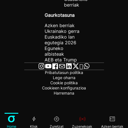
berriak
Gaurkotasuna
Azken berriak
Ukrainako gerra
Euskadiko lan
egutegia 2026
Eguneko
albisteak
AEB eta Trump
Pribatutasun politika
Lege oharra
Cookie politika
Cookieen konfigurazioa
Harremana
Home
Klisk
Zuretzat
Zuzenekoak
Azken berriak