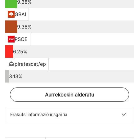
9.38%
GBAI
9.38%
PSOE
6.25%
piratescat/ep
3.13%
Aurrekoekin alderatu
Erakutsi informazio irisgarria