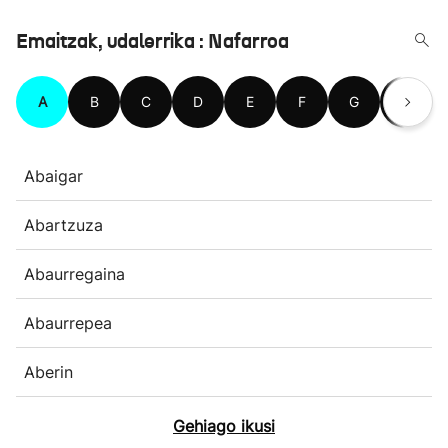
Emaitzak, udalerrika : Nafarroa
A
B
C
D
E
F
G
H
Abaigar
Abartzuza
Abaurregaina
Abaurrepea
Aberin
Gehiago ikusi