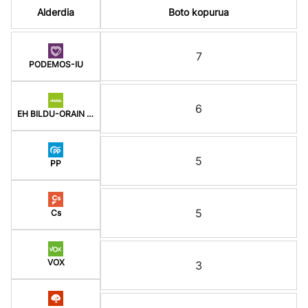
Alderdia
Boto kopurua
7
PODEMOS-IU
6
EH BILDU-ORAIN ERREP
5
PP
5
Cs
VOX
3