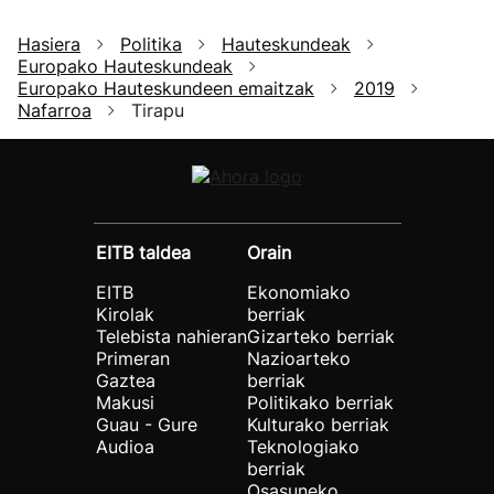
Hasiera
Politika
Hauteskundeak
Europako Hauteskundeak
Europako Hauteskundeen emaitzak
2019
Nafarroa
Tirapu
EITB taldea
Orain
EITB
Ekonomiako
Kirolak
berriak
Telebista nahieran
Gizarteko berriak
Primeran
Nazioarteko
Gaztea
berriak
Makusi
Politikako berriak
Guau - Gure
Kulturako berriak
Audioa
Teknologiako
berriak
Osasuneko