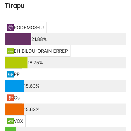
Tirapu
PODEMOS-IU
21.88%
EH BILDU-ORAIN ERREP
18.75%
PP
15.63%
Cs
15.63%
VOX