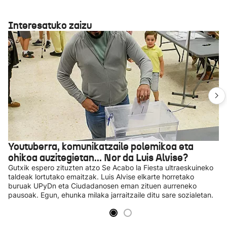
Interesatuko zaizu
Youtuberra, komunikatzaile polemikoa eta
ohikoa auzitegietan... Nor da Luis Alvise?
Gutxik espero zituzten atzo Se Acabo la Fiesta ultraeskuineko
taldeak lortutako emaitzak. Luis Alvise elkarte horretako
buruak UPyDn eta Ciudadanosen eman zituen aurreneko
pausoak. Egun, ehunka milaka jarraitzaile ditu sare sozialetan.