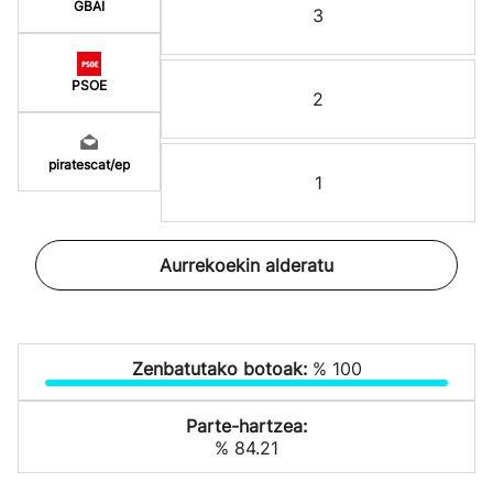
GBAI
3
PSOE
2
piratescat/ep
1
Aurrekoekin alderatu
Zenbatutako botoak:
% 100
Parte-hartzea:
% 84.21