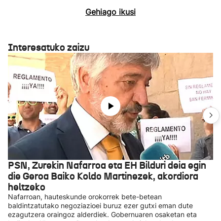
Gehiago ikusi
Interesatuko zaizu
PSN, Zurekin Nafarroa eta EH Bilduri deia egin
die Geroa Baiko Koldo Martinezek, akordiora
heltzeko
Nafarroan, hauteskunde orokorrek bete-betean
baldintzatutako negoziazioei buruz ezer gutxi eman dute
ezagutzera oraingoz alderdiek. Gobernuaren osaketan eta