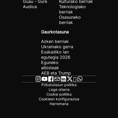
Guau - Gure
Kulturako berriak
Audioa
Teknologiako
berriak
Osasuneko
berriak
Gaurkotasuna
Azken berriak
Ukrainako gerra
Euskadiko lan
egutegia 2026
Eguneko
albisteak
AEB eta Trump
Pribatutasun politika
Lege oharra
Cookie politika
Cookieen konfigurazioa
Harremana