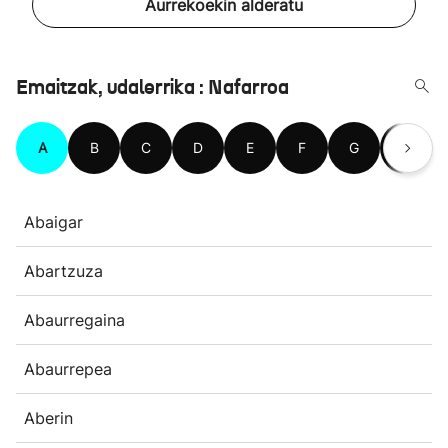
Aurrekoekin alderatu
Emaitzak, udalerrika : Nafarroa
A
B
C
D
E
F
G
H
Abaigar
Abartzuza
Abaurregaina
Abaurrepea
Aberin