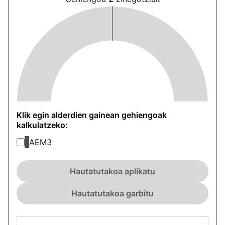
Klik egin alderdien gainean gehiengoak
kalkulatzeko:
AEM
3
Hautatutakoa aplikatu
Hautatutakoa garbitu