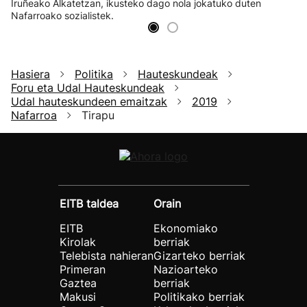
Iruñeako Alkatetzan, ikusteko dago nola jokatuko duten
Nafarroako sozialistek.
Hasiera
Politika
Hauteskundeak
Foru eta Udal Hauteskundeak
Udal hauteskundeen emaitzak
2019
Nafarroa
Tirapu
EITB taldea
Orain
EITB
Ekonomiako
Kirolak
berriak
Telebista nahieran
Gizarteko berriak
Primeran
Nazioarteko
Gaztea
berriak
Makusi
Politikako berriak