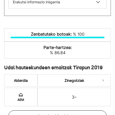
Erakutsi informazio irisgarria
Zenbatutako botoak:
% 100
Parte-hartzea:
% 86.84
Udal hauteskundeen emaitzak Tirapun 2019
Alderdia
Zinegotziak
3
=
AEM