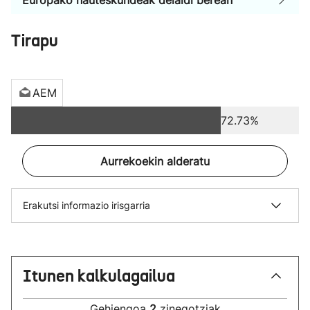
Europako hauteskundeak deialdi berean
Tirapu
AEM
72.73%
Aurrekoekin alderatu
Erakutsi informazio irisgarria
Itunen kalkulagailua
Gehiengoa
2
zinegotziak