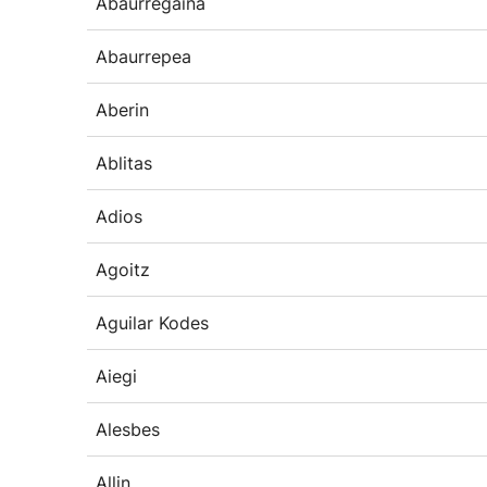
Abaurregaina
Abaurrepea
Aberin
Ablitas
Adios
Agoitz
Aguilar Kodes
Aiegi
Alesbes
Allin