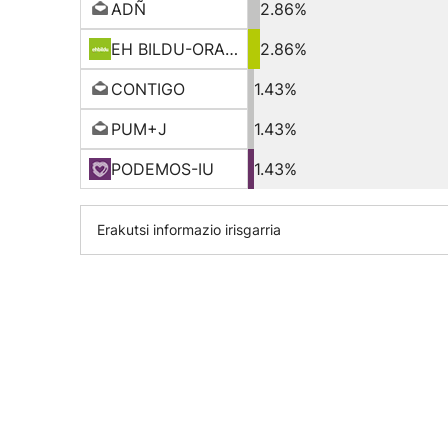
ADÑ
2.86%
EH BILDU-ORAIN ERREP
2.86%
CONTIGO
1.43%
PUM+J
1.43%
PODEMOS-IU
1.43%
Erakutsi informazio irisgarria