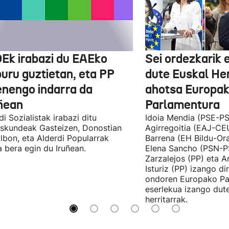
Ek irabazi du EAEko
Sei ordezkarik
buru guztietan, eta PP
dute Euskal He
enengo indarra da
ahotsa Europa
ñean
Parlamentura
di Sozialistak irabazi ditu
Idoia Mendia (PSE-PS
skundeak Gasteizen, Donostian
Agirregoitia (EAJ-CE
ilbon, eta Alderdi Popularrak
Barrena (EH Bildu-Ora
 bera egin du Iruñean.
Elena Sancho (PSN-P
Zarzalejos (PP) eta 
Isturiz (PP) izango d
ondoren Europako Pa
eserlekua izango dut
herritarrak.