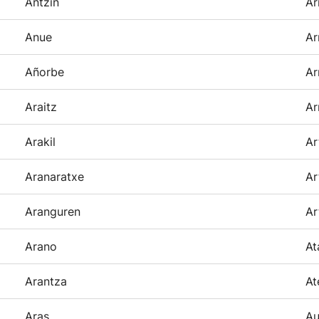
Antzin
Ar
Anue
Ar
Añorbe
Ar
Araitz
Ar
Arakil
Ar
Aranaratxe
Ar
Aranguren
Ar
Arano
At
Arantza
At
Aras
Au