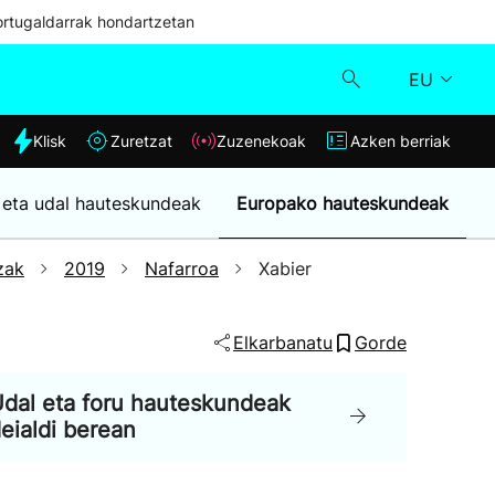
ortugaldarrak hondartzetan
EU
dia
Klisk
Zuretzat
Zuzenekoak
Azken berriak
Klisk
 eta udal hauteskundeak
Europako hauteskundeak
Zuzenekoak
zak
2019
Nafarroa
Xabier
Zuretzat
Elkarbanatu
Gorde
Azken berriak
dal eta foru hauteskundeak
eialdi berean