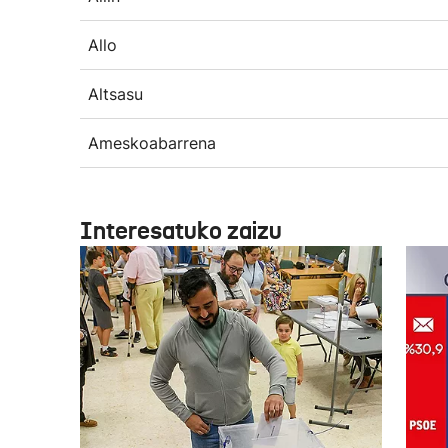
Allo
Altsasu
Ameskoabarrena
Interesatuko zaizu