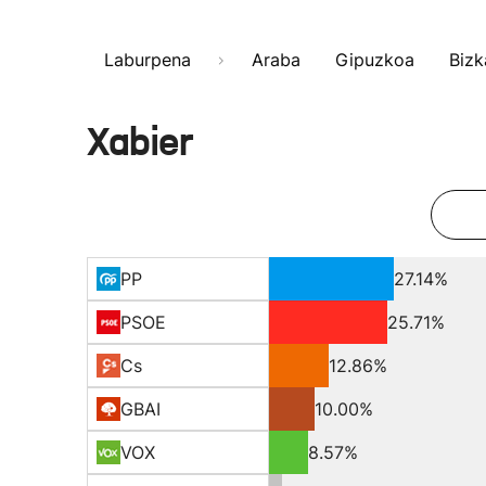
Laburpena
Araba
Gipuzkoa
Bizk
Xabier
PP
27.14%
PSOE
25.71%
Cs
12.86%
GBAI
10.00%
VOX
8.57%