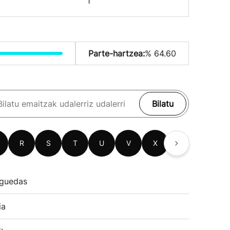
1
Parte-hartzea:
% 64.60
Bilatu
R
S
T
U
V
X
Z
guedas
ia