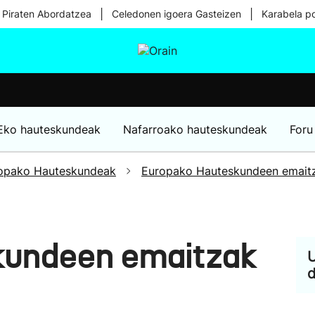
|
|
 Piraten Abordatzea
Celedonen igoera Gasteizen
Karabela p
tura
Ikusmiran
Egural
Osasuna
Teknologia
Eko hauteskundeak
Nafarroako hauteskundeak
Foru
opako Hauteskundeak
Europako Hauteskundeen emait
kundeen emaitzak
U
d