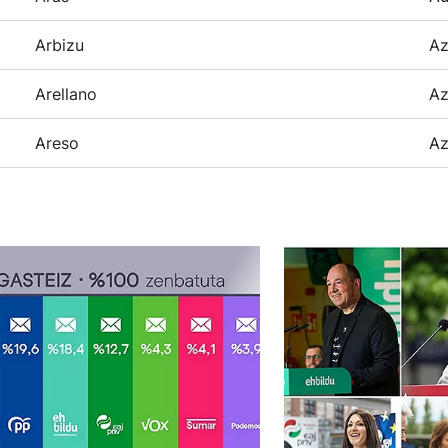
Arbizu
Az
Arellano
Az
Areso
Az