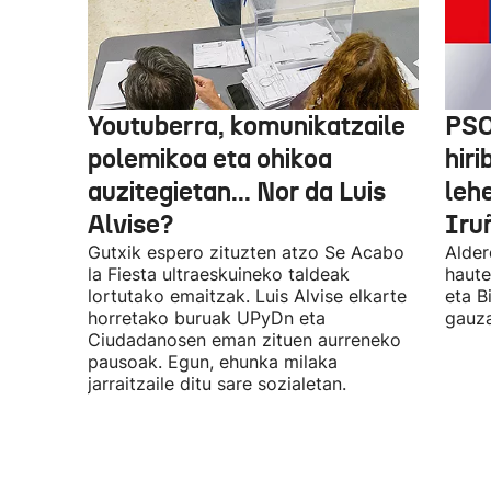
Youtuberra, komunikatzaile
PSO
polemikoa eta ohikoa
hiri
auzitegietan... Nor da Luis
leh
Alvise?
Iru
Gutxik espero zituzten atzo Se Acabo
Alder
la Fiesta ultraeskuineko taldeak
haute
lortutako emaitzak. Luis Alvise elkarte
eta B
horretako buruak UPyDn eta
gauza
Ciudadanosen eman zituen aurreneko
pausoak. Egun, ehunka milaka
jarraitzaile ditu sare sozialetan.