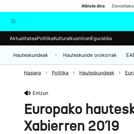
Albiste dira
Donostiako
Aktualitatea
Politika
Kul
Aktualitatea
Politika
Kultura
Ikusmiran
Eguraldia
Gizartea
Hauteskundeak
Ekonomia
Hauteskundeak
Hauteskunde orokorrak
EA
Munduko albisteak
Hasiera
Politika
Hauteskundeak
Eur
Entzun
Europako hautes
Xabierren 2019