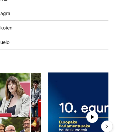
agra
koien
uelo