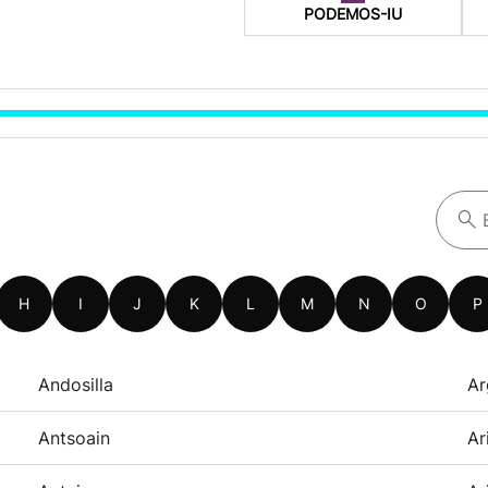
PODEMOS-IU
H
I
J
K
L
M
N
O
P
Andosilla
Ar
Antsoain
Ar