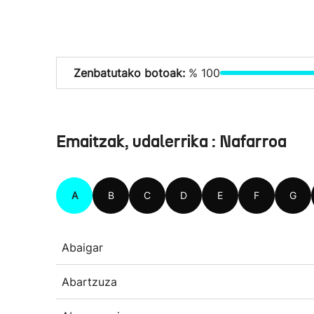
Zenbatutako botoak:
% 100
Emaitzak, udalerrika : Nafarroa
A
B
C
D
E
F
G
Abaigar
Abartzuza