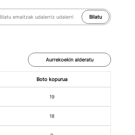
Bilatu
Aurrekoekin alderatu
Boto kopurua
19
18