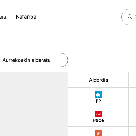
aia
Nafarroa
Aurrekoekin alderatu
Alderdia
PP
PSOE