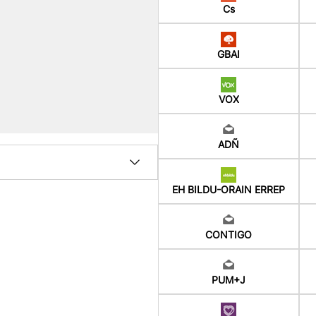
Cs
GBAI
VOX
ADÑ
EH BILDU-ORAIN ERREP
CONTIGO
PUM+J