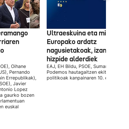
 eramango
Ultraeskuina eta migrazioa
rriaren
Europako ardatz
ko
nagusietakoak, izan dituzt
hizpide alderdiek
OE), Oihane
EAJ, EH Bildu, PSOE, Sumar, PP eta
US), Pernando
Podemos hautagaitzen ekitaldi
in Errepublikak),
politikoak kanpainaren 10. egunean.
SOE), Javier
Antonio Lopez
ira gaurko bozen
rlamentuan
en euskal