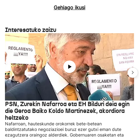
Gehiago ikusi
Interesatuko zaizu
PSN, Zurekin Nafarroa eta EH Bilduri deia egin
die Geroa Baiko Koldo Martinezek, akordiora
heltzeko
Nafarroan, hauteskunde orokorrek bete-betean
baldintzatutako negoziazioei buruz ezer gutxi eman dute
ezagutzera oraingoz alderdiek. Gobernuaren osaketan eta