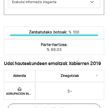
Erakutsi informazio irisgarria
Zenbatutako botoak:
% 100
Parte-hartzea:
% 69.03
Udal hauteskundeen emaitzak Xabierren 2019
Alderdia
Zinegotziak
5
=
AGRUPACION INDEPENDI