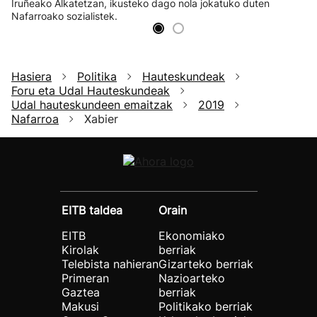
Iruñeako Alkatetzan, ikusteko dago nola jokatuko duten
Nafarroako sozialistek.
Hasiera
Politika
Hauteskundeak
Foru eta Udal Hauteskundeak
Udal hauteskundeen emaitzak
2019
Nafarroa
Xabier
EITB taldea
Orain
EITB
Ekonomiako
Kirolak
berriak
Telebista nahieran
Gizarteko berriak
Primeran
Nazioarteko
Gaztea
berriak
Makusi
Politikako berriak