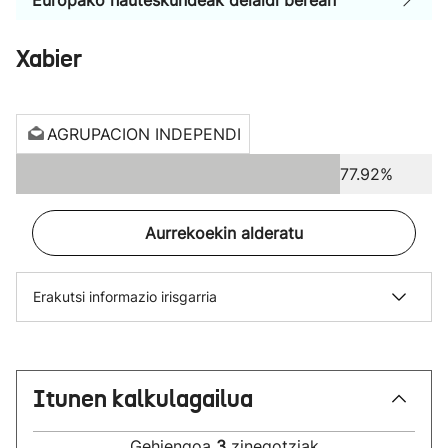
Europako hauteskundeak deialdi berean
Xabier
AGRUPACION INDEPENDI
77.92%
Aurrekoekin alderatu
Erakutsi informazio irisgarria
Itunen kalkulagailua
Gehiengoa
3
zinegotziak