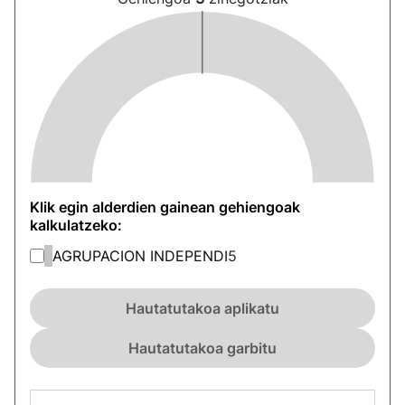
Klik egin alderdien gainean gehiengoak
kalkulatzeko:
AGRUPACION INDEPENDI
5
Hautatutakoa aplikatu
Hautatutakoa garbitu