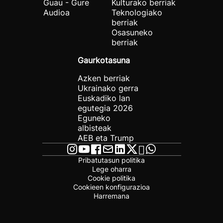
Guau - Gure
Kulturako berriak
Audioa
Teknologiako
berriak
Osasuneko
berriak
Gaurkotasuna
Azken berriak
Ukrainako gerra
Euskadiko lan
egutegia 2026
Eguneko
albisteak
AEB eta Trump
Pribatutasun politika
Lege oharra
Cookie politika
Cookieen konfigurazioa
Harremana