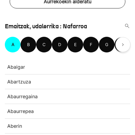
Aurrekoekin alderatu
Emaitzak, udalerrika : Nafarroa
A
B
C
D
E
F
G
H
Abaigar
Abartzuza
Abaurregaina
Abaurrepea
Aberin