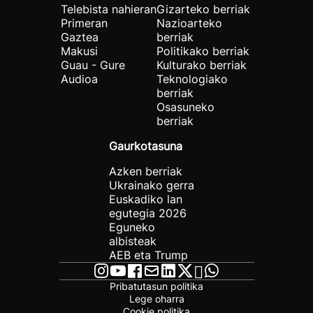
Telebista nahieran
Gizarteko berriak
Primeran
Nazioarteko
Gaztea
berriak
Makusi
Politikako berriak
Guau - Gure
Kulturako berriak
Audioa
Teknologiako
berriak
Osasuneko
berriak
Gaurkotasuna
Azken berriak
Ukrainako gerra
Euskadiko lan
egutegia 2026
Eguneko
albisteak
AEB eta Trump
Pribatutasun politika
Lege oharra
Cookie politika