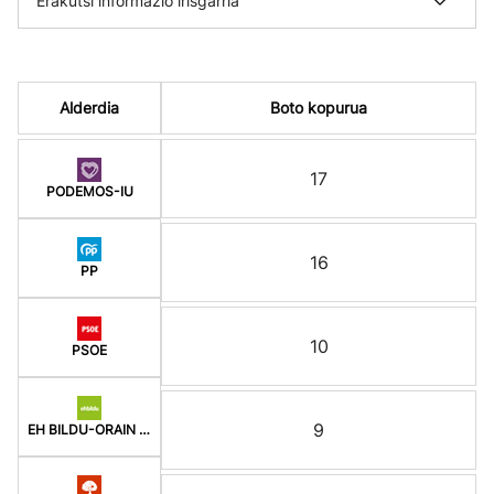
Erakutsi informazio irisgarria
Alderdia
Boto kopurua
17
PODEMOS-IU
16
PP
10
PSOE
9
EH BILDU-ORAIN ERREP