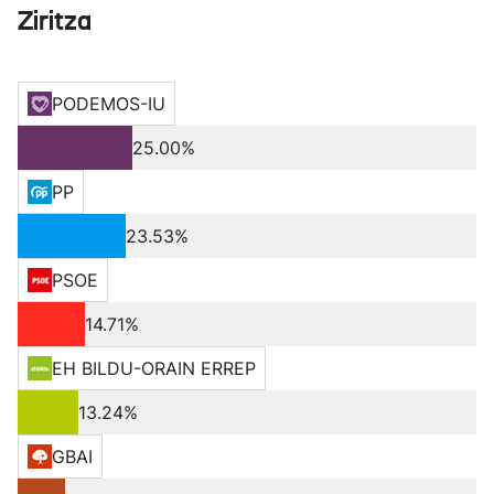
Ziritza
PODEMOS-IU
25.00%
PP
23.53%
PSOE
14.71%
EH BILDU-ORAIN ERREP
13.24%
GBAI