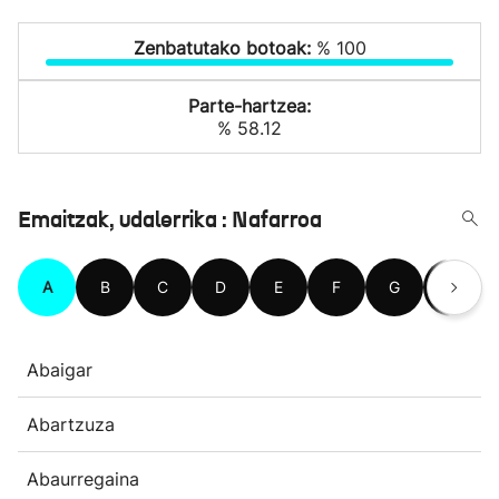
Zenbatutako botoak:
% 100
Parte-hartzea:
% 58.12
Emaitzak, udalerrika : Nafarroa
A
B
C
D
E
F
G
H
Abaigar
Abartzuza
Abaurregaina