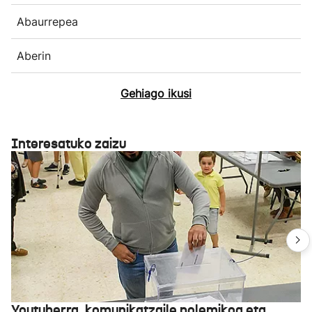
Abaurrepea
Aberin
Gehiago ikusi
Interesatuko zaizu
Youtuberra, komunikatzaile polemikoa eta