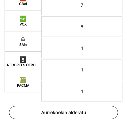
GBAI
7
VOX
6
SAIn
1
RECORTES CERO-LV-GVE
1
PACMA
1
Aurrekoekin alderatu