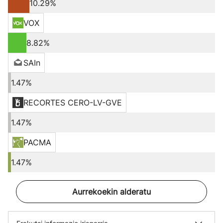
10.29%
VOX
8.82%
SAIn
1.47%
RECORTES CERO-LV-GVE
1.47%
PACMA
1.47%
Aurrekoekin alderatu