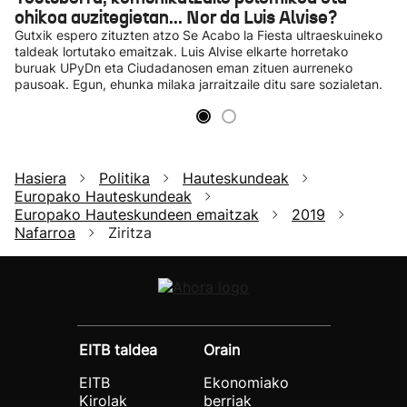
ohikoa auzitegietan... Nor da Luis Alvise?
Gutxik espero zituzten atzo Se Acabo la Fiesta ultraeskuineko
taldeak lortutako emaitzak. Luis Alvise elkarte horretako
buruak UPyDn eta Ciudadanosen eman zituen aurreneko
pausoak. Egun, ehunka milaka jarraitzaile ditu sare sozialetan.
Hasiera
Politika
Hauteskundeak
Europako Hauteskundeak
Europako Hauteskundeen emaitzak
2019
Nafarroa
Ziritza
EITB taldea
Orain
EITB
Ekonomiako
Kirolak
berriak