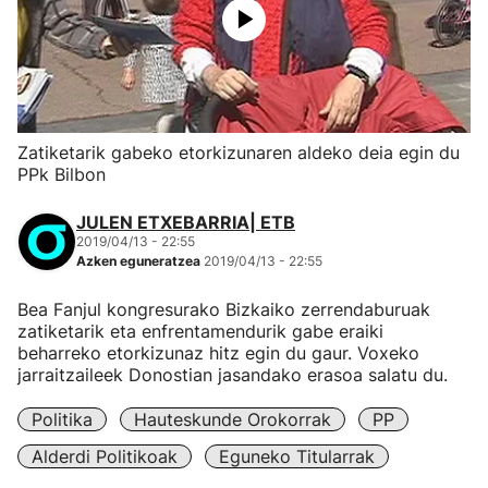
Zatiketarik gabeko etorkizunaren aldeko deia egin du
PPk Bilbon
JULEN ETXEBARRIA| ETB
2019/04/13 - 22:55
Azken eguneratzea
2019/04/13 - 22:55
Bea Fanjul kongresurako Bizkaiko zerrendaburuak
zatiketarik eta enfrentamendurik gabe eraiki
beharreko etorkizunaz hitz egin du gaur. Voxeko
jarraitzaileek Donostian jasandako erasoa salatu du.
Politika
Hauteskunde Orokorrak
PP
Alderdi Politikoak
Eguneko Titularrak