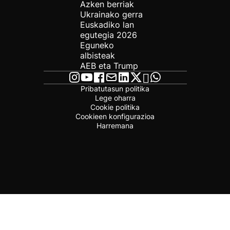
Azken berriak
Ukrainako gerra
Euskadiko lan
egutegia 2026
Eguneko
albisteak
AEB eta Trump
Pribatutasun politika
Lege oharra
Cookie politika
Cookieen konfigurazioa
Harremana