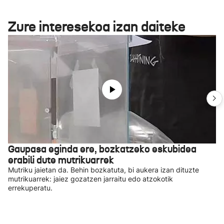
Zure interesekoa izan daiteke
Gaupasa eginda ere, bozkatzeko eskubidea
erabili dute mutrikuarrek
Mutriku jaietan da. Behin bozkatuta, bi aukera izan dituzte
mutrikuarrek: jaiez gozatzen jarraitu edo atzokotik
errekuperatu.