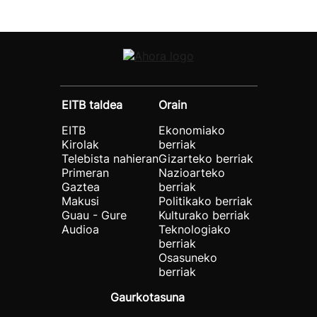
EITB taldea
Orain
EITB
Ekonomiako
Kirolak
berriak
Telebista nahieran
Gizarteko berriak
Primeran
Nazioarteko
Gaztea
berriak
Makusi
Politikako berriak
Guau - Gure
Kulturako berriak
Audioa
Teknologiako
berriak
Osasuneko
berriak
Gaurkotasuna