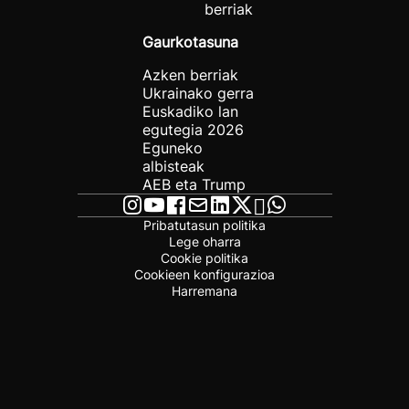
berriak
Gaurkotasuna
Azken berriak
Ukrainako gerra
Euskadiko lan
egutegia 2026
Eguneko
albisteak
AEB eta Trump
Pribatutasun politika
Lege oharra
Cookie politika
Cookieen konfigurazioa
Harremana