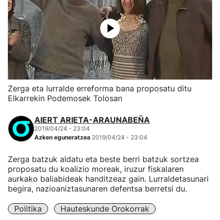
Zerga eta lurralde erreforma bana proposatu ditu
Elkarrekin Podemosek Tolosan
AIERT ARIETA-ARAUNABEÑA
2019/04/24 - 23:04
Azken eguneratzea
2019/04/24 - 23:04
Zerga batzuk aldatu eta beste berri batzuk sortzea
proposatu du koalizio moreak, iruzur fiskalaren
aurkako baliabideak handitzeaz gain. Lurraldetasunari
begira, nazioaniztasunaren defentsa berretsi du.
Politika
Hauteskunde Orokorrak