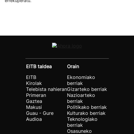
errekuperatu.
EITB taldea
Orain
EITB
Ekonomiako
Kirolak
berriak
Telebista nahieran
Gizarteko berriak
Primeran
Nazioarteko
Gaztea
berriak
Makusi
Politikako berriak
Guau - Gure
Kulturako berriak
Audioa
Teknologiako
berriak
Osasuneko