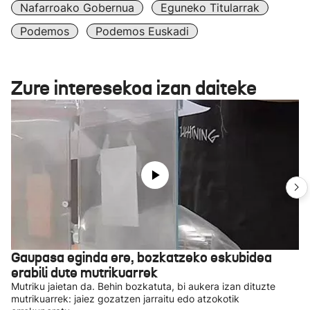
Nafarroako Gobernua
Eguneko Titularrak
Podemos
Podemos Euskadi
Zure interesekoa izan daiteke
Gaupasa eginda ere, bozkatzeko eskubidea
erabili dute mutrikuarrek
Mutriku jaietan da. Behin bozkatuta, bi aukera izan dituzte
mutrikuarrek: jaiez gozatzen jarraitu edo atzokotik