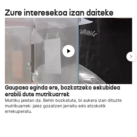
Zure interesekoa izan daiteke
Gaupasa eginda ere, bozkatzeko eskubidea
erabili dute mutrikuarrek
Mutriku jaietan da. Behin bozkatuta, bi aukera izan dituzte
mutrikuarrek: jaiez gozatzen jarraitu edo atzokotik
errekuperatu.