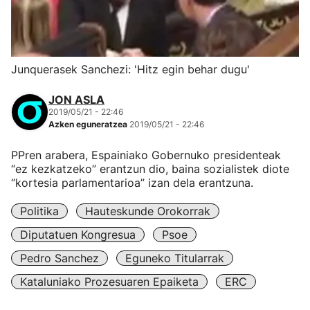
Junquerasek Sanchezi: 'Hitz egin behar dugu'
JON ASLA
2019/05/21 - 22:46
Azken eguneratzea
2019/05/21 - 22:46
PPren arabera, Espainiako Gobernuko presidenteak
“ez kezkatzeko” erantzun dio, baina sozialistek diote
“kortesia parlamentarioa” izan dela erantzuna.
Politika
Hauteskunde Orokorrak
Diputatuen Kongresua
Psoe
Pedro Sanchez
Eguneko Titularrak
Kataluniako Prozesuaren Epaiketa
ERC