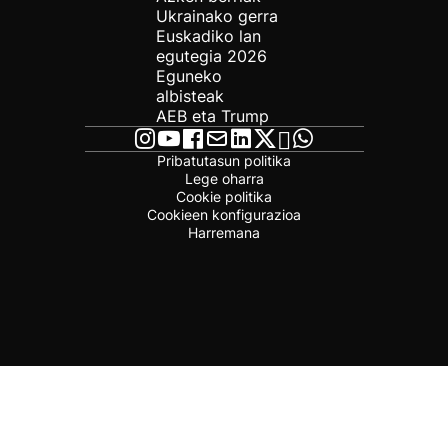
Ukrainako gerra
Euskadiko lan
egutegia 2026
Eguneko
albisteak
AEB eta Trump
Pribatutasun politika
Lege oharra
Cookie politika
Cookieen konfigurazioa
Harremana