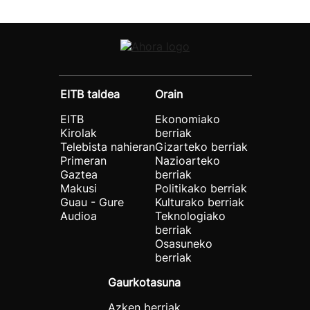
EITB taldea
Orain
EITB
Ekonomiako
Kirolak
berriak
Telebista nahieran
Gizarteko berriak
Primeran
Nazioarteko
Gaztea
berriak
Makusi
Politikako berriak
Guau - Gure
Kulturako berriak
Audioa
Teknologiako
berriak
Osasuneko
berriak
Gaurkotasuna
Azken berriak