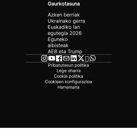
Gaurkotasuna
Azken berriak
Ukrainako gerra
Euskadiko lan
egutegia 2026
Eguneko
albisteak
AEB eta Trump
Pribatutasun politika
Lege oharra
Cookie politika
Cookieen konfigurazioa
Harremana