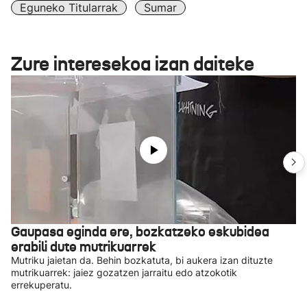
Eguneko Titularrak
Sumar
Zure interesekoa izan daiteke
Gaupasa eginda ere, bozkatzeko eskubidea
erabili dute mutrikuarrek
Mutriku jaietan da. Behin bozkatuta, bi aukera izan dituzte
mutrikuarrek: jaiez gozatzen jarraitu edo atzokotik
errekuperatu.