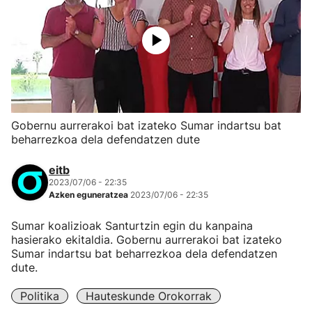
Gobernu aurrerakoi bat izateko Sumar indartsu bat
beharrezkoa dela defendatzen dute
eitb
2023/07/06 - 22:35
Azken eguneratzea
2023/07/06 - 22:35
Sumar koalizioak Santurtzin egin du kanpaina
hasierako ekitaldia. Gobernu aurrerakoi bat izateko
Sumar indartsu bat beharrezkoa dela defendatzen
dute.
Politika
Hauteskunde Orokorrak