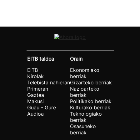
EITB taldea
Orain
EITB
Ekonomiako
Kirolak
berriak
Telebista nahieran
Gizarteko berriak
Primeran
Nazioarteko
Gaztea
berriak
Makusi
Politikako berriak
Guau - Gure
Kulturako berriak
Audioa
Teknologiako
berriak
Osasuneko
berriak