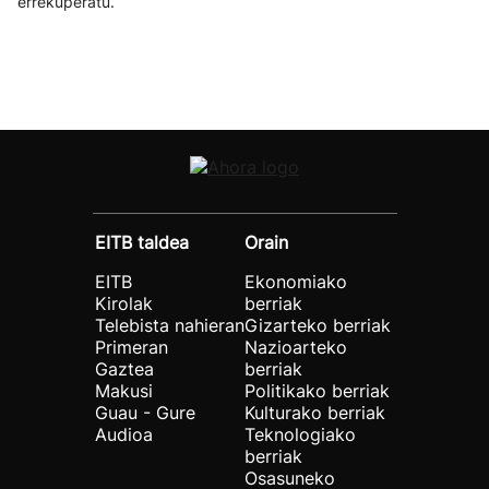
errekuperatu.
EITB taldea
Orain
EITB
Ekonomiako
Kirolak
berriak
Telebista nahieran
Gizarteko berriak
Primeran
Nazioarteko
Gaztea
berriak
Makusi
Politikako berriak
Guau - Gure
Kulturako berriak
Audioa
Teknologiako
berriak
Osasuneko