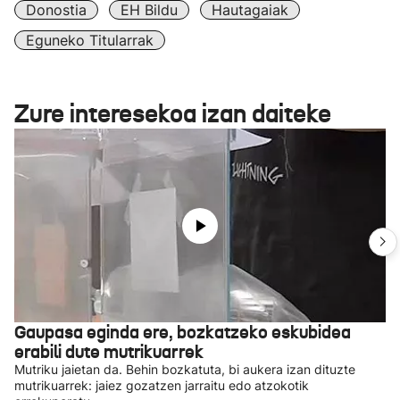
Donostia
EH Bildu
Hautagaiak
Eguneko Titularrak
Zure interesekoa izan daiteke
Gaupasa eginda ere, bozkatzeko eskubidea
erabili dute mutrikuarrek
Mutriku jaietan da. Behin bozkatuta, bi aukera izan dituzte
mutrikuarrek: jaiez gozatzen jarraitu edo atzokotik