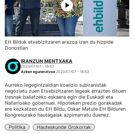
EH Bilduk etxebizitzaren arazoa izan du hizpide
Donostian
IRANZUN MENTXAKA
2023/07/07 - 16:53
Azken eguneratzea
2023/07/07 - 16:53
Aurreko legegintzaldian koalizio subiranistak
negoziatu zuen Etxebizitzaren legeak errazten dituen
tresnak baliatzeko eskaera egin die Euskadi eta
Nafarroako gobernuei. Hipoteken prezio gorakadak
ere kezkatzen du EH Bildu, Oskar Matute EH Bilduren
Kongresurako hautagaiak azpimarratu duenez.
Politika
Hauteskunde Orokorrak