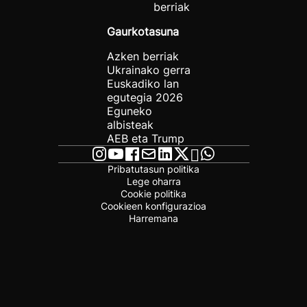
berriak
Gaurkotasuna
Azken berriak
Ukrainako gerra
Euskadiko lan
egutegia 2026
Eguneko
albisteak
AEB eta Trump
Pribatutasun politika
Lege oharra
Cookie politika
Cookieen konfigurazioa
Harremana