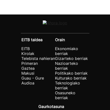
EITB taldea
Orain
EITB
Ekonomiako
Kirolak
berriak
Telebista nahieran
Gizarteko berriak
Primeran
Nazioarteko
Gaztea
berriak
Makusi
Politikako berriak
Guau - Gure
Kulturako berriak
Audioa
Teknologiako
berriak
Osasuneko
berriak
Gaurkotasuna