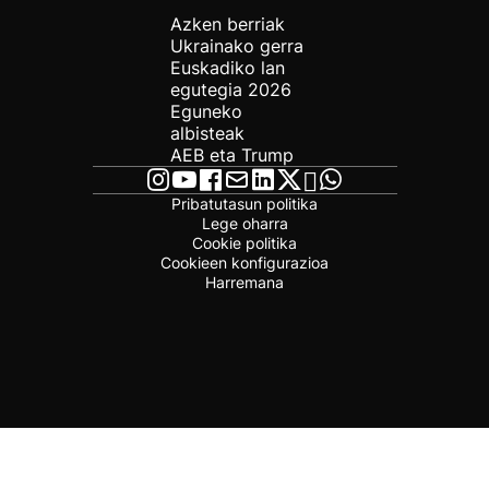
Azken berriak
Ukrainako gerra
Euskadiko lan
egutegia 2026
Eguneko
albisteak
AEB eta Trump
Pribatutasun politika
Lege oharra
Cookie politika
Cookieen konfigurazioa
Harremana