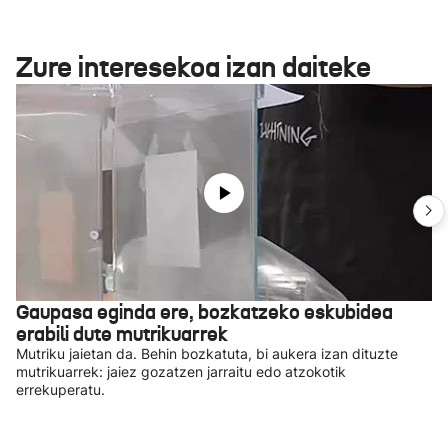
Zure interesekoa izan daiteke
Gaupasa eginda ere, bozkatzeko eskubidea
erabili dute mutrikuarrek
Mutriku jaietan da. Behin bozkatuta, bi aukera izan dituzte
mutrikuarrek: jaiez gozatzen jarraitu edo atzokotik
errekuperatu.