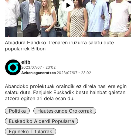
Abiadura Handiko Trenaren iruzurra salatu dute
popularrek Bilbon
eitb
2023/07/07 - 23:02
Azken eguneratzea
2023/07/07 - 23:02
Abandoko proiektuak oraindik ez direla hasi ere egin
salatu dute. Fanjulek Euskadik beste hainbat gaietan
atzera egiten ari dela esan du.
Politika
Hauteskunde Orokorrak
Euskadiko Alderdi Popularra
Eguneko Titularrak