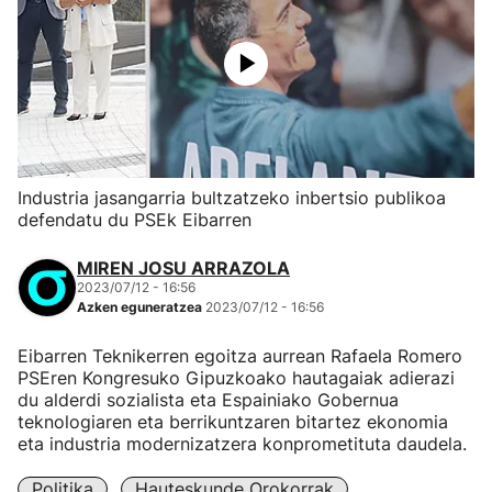
Industria jasangarria bultzatzeko inbertsio publikoa
defendatu du PSEk Eibarren
MIREN JOSU ARRAZOLA
2023/07/12 - 16:56
Azken eguneratzea
2023/07/12 - 16:56
Eibarren Teknikerren egoitza aurrean Rafaela Romero
PSEren Kongresuko Gipuzkoako hautagaiak adierazi
du alderdi sozialista eta Espainiako Gobernua
teknologiaren eta berrikuntzaren bitartez ekonomia
eta industria modernizatzera konprometituta daudela.
Politika
Hauteskunde Orokorrak