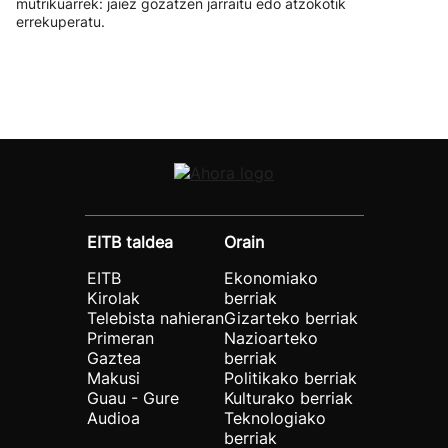
mutrikuarrek: jaiez gozatzen jarraitu edo atzokotik
errekuperatu.
EITB taldea
Orain
EITB
Ekonomiako
Kirolak
berriak
Telebista nahieran
Gizarteko berriak
Primeran
Nazioarteko
Gaztea
berriak
Makusi
Politikako berriak
Guau - Gure
Kulturako berriak
Audioa
Teknologiako
berriak