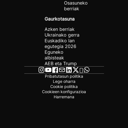
Osasuneko
berriak
Gaurkotasuna
Azken berriak
Ukrainako gerra
Euskadiko lan
egutegia 2026
Eguneko
albisteak
AEB eta Trump
Pribatutasun politika
Lege oharra
Cookie politika
Cookieen konfigurazioa
Harremana