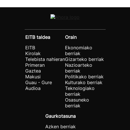
EITB taldea
Orain
EITB
Ekonomiako
Kirolak
berriak
Telebista nahieran
Gizarteko berriak
Primeran
Nazioarteko
Gaztea
berriak
Makusi
Politikako berriak
Guau - Gure
Kulturako berriak
Audioa
Teknologiako
berriak
Osasuneko
berriak
Gaurkotasuna
Azken berriak