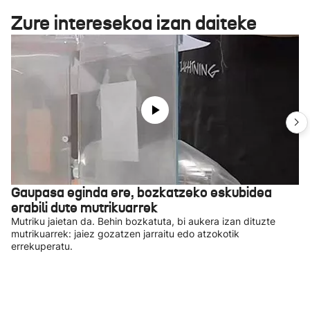
Zure interesekoa izan daiteke
Gaupasa eginda ere, bozkatzeko eskubidea
erabili dute mutrikuarrek
Mutriku jaietan da. Behin bozkatuta, bi aukera izan dituzte
mutrikuarrek: jaiez gozatzen jarraitu edo atzokotik
errekuperatu.