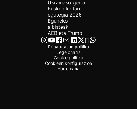
Ukrainako gerra
Euskadiko lan
egutegia 2026
Eguneko
albisteak
AEB eta Trump
Pribatutasun politika
Lege oharra
Cookie politika
Cookieen konfigurazioa
Harremana