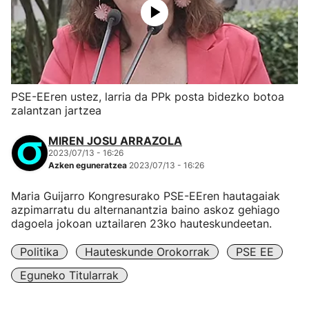
PSE-EEren ustez, larria da PPk posta bidezko botoa
zalantzan jartzea
MIREN JOSU ARRAZOLA
2023/07/13 - 16:26
Azken eguneratzea
2023/07/13 - 16:26
Maria Guijarro Kongresurako PSE-EEren hautagaiak
azpimarratu du alternanantzia baino askoz gehiago
dagoela jokoan uztailaren 23ko hauteskundeetan.
Politika
Hauteskunde Orokorrak
PSE EE
Eguneko Titularrak