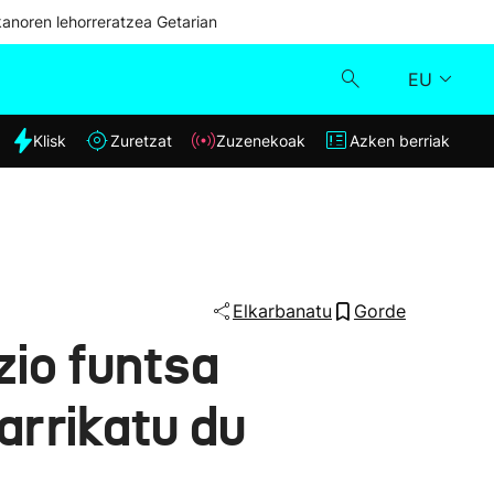
kanoren lehorreratzea Getarian
EU
dia
Klisk
Zuretzat
Zuzenekoak
Azken berriak
Klisk
Zuzenekoak
Zuretzat
Elkarbanatu
Gorde
io funtsa
Azken berriak
arrikatu du