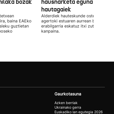
milaka bozak
hausnarketa eguna
hautagaiek
stetxean
Alderdiek hauteskunde osteko balizk
ira, baina EAEko
agertoki estuaren aurrean boto
sleku guztietan
erabilgarria eskatuz itxi zuten atzo
reoseko
kanpaina.
Gaurkotasuna
Azken berriak
Ukrainako gerra
Euskadiko lan egutegia 2026