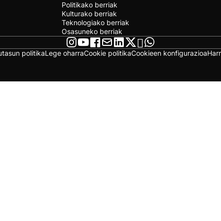
Politikako berriak
Kulturako berriak
Teknologiako berriak
Osasuneko berriak
utasun politika
Lege oharra
Cookie politika
Cookieen konfigurazioa
Har