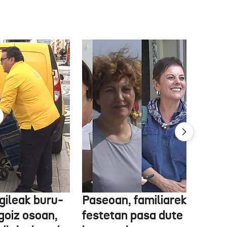
gileak buru-
Paseoan, familiarekin edo
a goiz osoan,
festetan pasa dute