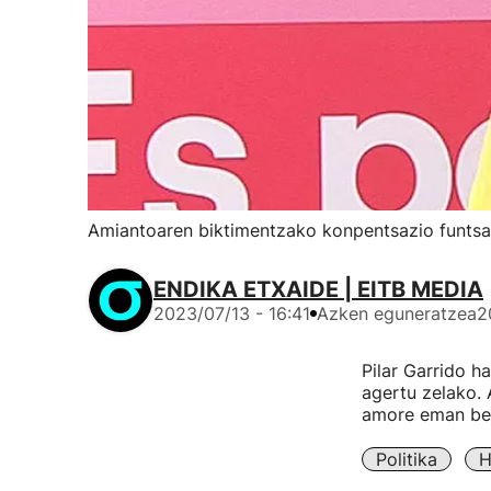
Amiantoaren biktimentzako konpentsazio funtsa
ENDIKA ETXAIDE | EITB MEDIA
2023/07/13 - 16:41
Azken eguneratzea
2
Pilar Garrido h
agertu zelako. 
amore eman beha
Politika
H