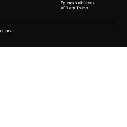
Eguneko albisteak
AEB eta Trump
remana