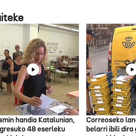
aiteke
smin handia Katalunian,
Correoseko lan
gresuko 48 eserleku
belarri ibili dir