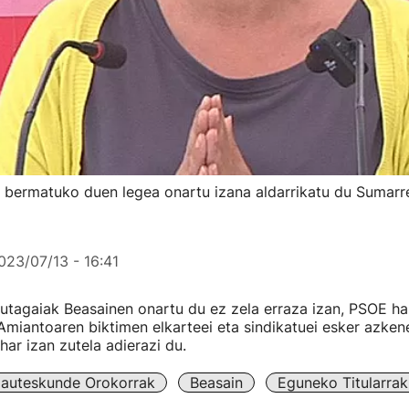
 bermatuko duen legea onartu izana aldarrikatu du Sumarr
023/07/13 - 16:41
autagaiak Beasainen onartu du ez zela erraza izan, PSOE ha
Amiantoaren biktimen elkarteei eta sindikatuei esker azken
r izan zutela adierazi du.
auteskunde Orokorrak
Beasain
Eguneko Titularrak