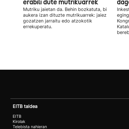
erabili dute mutrikuarrek
dag
Mutriku jaietan da. Behin bozkatuta, bi
Inkes
aukera izan dituzte mutrikuarrek: jaiez
eging
gozatzen jarraitu edo atzokotik
Kongr
errekuperatu.
Katal
bereb
EITB taldea
EITB
Kirolak
Telebista nahieran