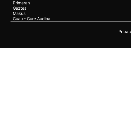
Primeran
Gaztea
Makusi
Guau - Gure Audioa
Pribat