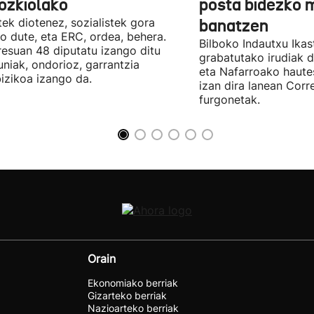
ozkiolako
posta bidezko 
tek diotenez, sozialistek gora
banatzen
o dute, eta ERC, ordea, behera.
Bilboko Indautxu Ika
esuan 48 diputatu izango ditu
grabatutako irudiak d
uniak, ondorioz, garrantzia
eta Nafarroako haute
izikoa izango da.
izan dira lanean Cor
furgonetak.
Orain
Ekonomiako berriak
Gizarteko berriak
Nazioarteko berriak