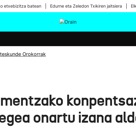
|
|
ko etxebizitza batean
Edurne eta Zeledon Txikiren jaitsiera
El
tura
Ikusmiran
Egural
Osasuna
Teknologia
teskunde Orokorrak
imentzako konpentsaz
gea onartu izana ald