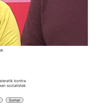
ek
sieratik kontra
ean sozialistek
Sumar