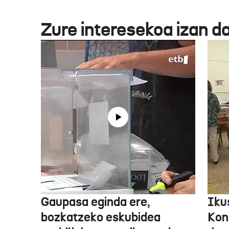
Zure interesekoa izan d
Gaupasa eginda ere,
Iku
bozkatzeko eskubidea
Kon