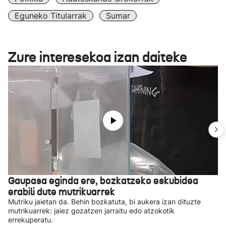
Eguneko Titularrak
Sumar
Zure interesekoa izan daiteke
Gaupasa eginda ere, bozkatzeko eskubidea
erabili dute mutrikuarrek
Mutriku jaietan da. Behin bozkatuta, bi aukera izan dituzte
mutrikuarrek: jaiez gozatzen jarraitu edo atzokotik
errekuperatu.