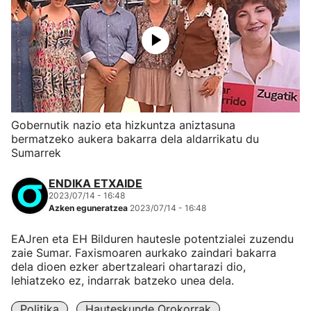
Gobernutik nazio eta hizkuntza aniztasuna
bermatzeko aukera bakarra dela aldarrikatu du
Sumarrek
ENDIKA ETXAIDE
2023/07/14 - 16:48
Azken eguneratzea
2023/07/14 - 16:48
EAJren eta EH Bilduren hautesle potentzialei zuzendu
zaie Sumar. Faxismoaren aurkako zaindari bakarra
dela dioen ezker abertzaleari ohartarazi dio,
lehiatzeko ez, indarrak batzeko unea dela.
Politika
Hauteskunde Orokorrak