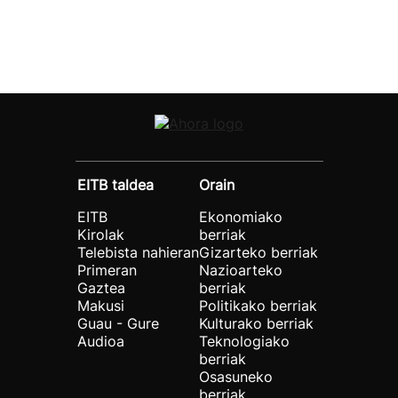
EITB taldea
Orain
EITB
Ekonomiako
Kirolak
berriak
Telebista nahieran
Gizarteko berriak
Primeran
Nazioarteko
Gaztea
berriak
Makusi
Politikako berriak
Guau - Gure
Kulturako berriak
Audioa
Teknologiako
berriak
Osasuneko
berriak