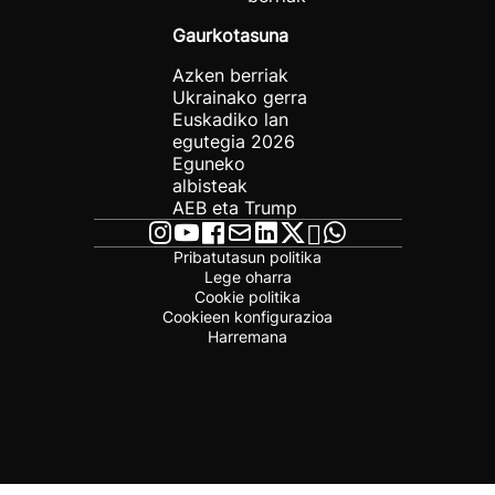
Gaurkotasuna
Azken berriak
Ukrainako gerra
Euskadiko lan
egutegia 2026
Eguneko
albisteak
AEB eta Trump
Pribatutasun politika
Lege oharra
Cookie politika
Cookieen konfigurazioa
Harremana