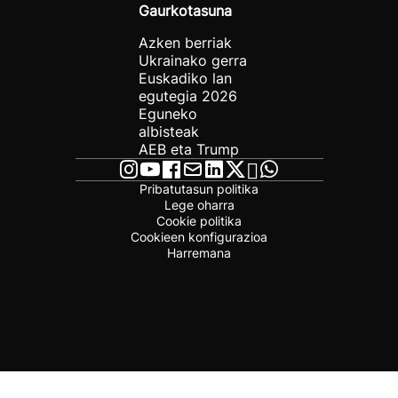
Gaurkotasuna
Azken berriak
Ukrainako gerra
Euskadiko lan
egutegia 2026
Eguneko
albisteak
AEB eta Trump
Pribatutasun politika
Lege oharra
Cookie politika
Cookieen konfigurazioa
Harremana