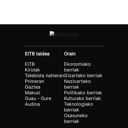
EITB taldea
Orain
EITB
Ekonomiako
Kirolak
berriak
Telebista nahieran
Gizarteko berriak
Primeran
Nazioarteko
Gaztea
berriak
Makusi
Politikako berriak
Guau - Gure
Kulturako berriak
Audioa
Teknologiako
berriak
Osasuneko
berriak