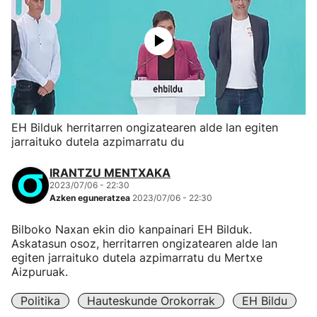
EH Bilduk herritarren ongizatearen alde lan egiten
jarraituko dutela azpimarratu du
IRANTZU MENTXAKA
2023/07/06 - 22:30
Azken eguneratzea
2023/07/06 - 22:30
Bilboko Naxan ekin dio kanpainari EH Bilduk.
Askatasun osoz, herritarren ongizatearen alde lan
egiten jarraituko dutela azpimarratu du Mertxe
Aizpuruak.
Politika
Hauteskunde Orokorrak
EH Bildu