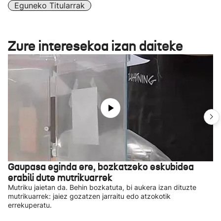
Eguneko Titularrak
Zure interesekoa izan daiteke
Gaupasa eginda ere, bozkatzeko eskubidea
erabili dute mutrikuarrek
Mutriku jaietan da. Behin bozkatuta, bi aukera izan dituzte
mutrikuarrek: jaiez gozatzen jarraitu edo atzokotik
errekuperatu.