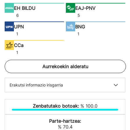
EH BILDU
EAJ-PNV
6
5
UPN
BNG
1
1
CCa
1
Aurrekoekin alderatu
Erakutsi informazio irisgarria
Zenbatutako botoak:
% 100.0
Parte-hartzea:
% 70.4