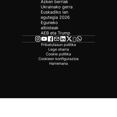
Azken berriak
Ukrainako gerra
Euskadiko lan
egutegia 2026
Eguneko
albisteak
AEB eta Trump
Pribatutasun politika
Lege oharra
Cookie politika
Cookieen konfigurazioa
Harremana