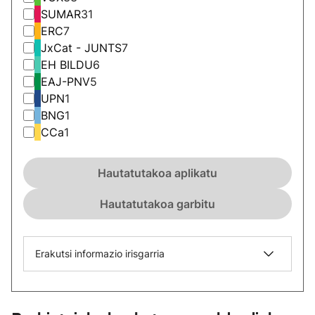
SUMAR
31
ERC
7
JxCat - JUNTS
7
EH BILDU
6
EAJ-PNV
5
UPN
1
BNG
1
CCa
1
Hautatutakoa aplikatu
Hautatutakoa garbitu
Erakutsi informazio irisgarria