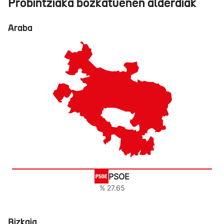
Probintziaka bozkatuenen alderdiak
Araba
PSOE
% 27.65
Bizkaia