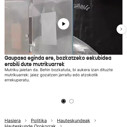
Gaupasa eginda ere, bozkatzeko eskubidea
erabili dute mutrikuarrek
Mutriku jaietan da. Behin bozkatuta, bi aukera izan dituzte
mutrikuarrek: jaiez gozatzen jarraitu edo atzokotik
errekuperatu.
Hasiera
Politika
Hauteskundeak
Hauteskunde Orokorrak