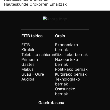
Hauteskunde Orokorren Emaitzak
EITB taldea
Orain
EITB
Ekonomiako
Kirolak
berriak
Telebista nahieran
Gizarteko berriak
Primeran
Nazioarteko
Gaztea
berriak
Makusi
Politikako berriak
Guau - Gure
Kulturako berriak
Audioa
Teknologiako
berriak
Osasuneko
berriak
Gaurkotasuna