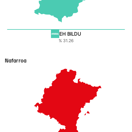
EH BILDU
% 31.26
Nafarroa