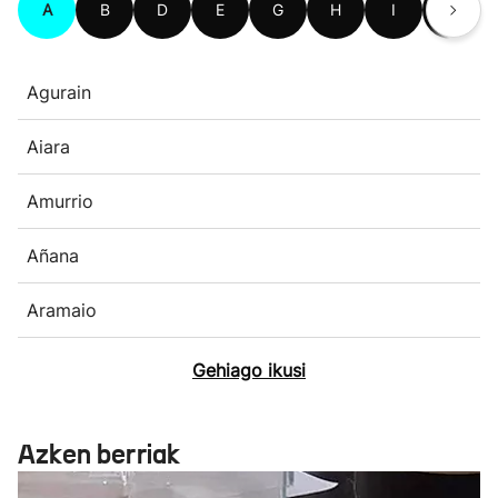
A
B
D
E
G
H
I
K
Agurain
Aiara
Amurrio
Añana
Aramaio
Gehiago ikusi
Azken berriak