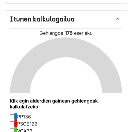
Itunen kalkulagailua
Gehiengoa
176
eserleku
Klik egin alderdien gainean gehiengoak
kalkulatzeko:
PP
136
PSOE
122
VOX
33