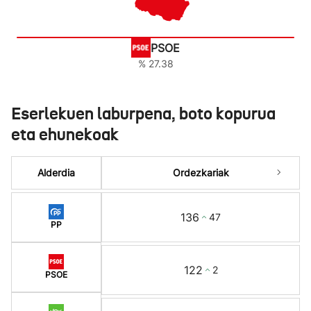
PSOE
% 27.38
Eserlekuen laburpena, boto kopurua
eta ehunekoak
Alderdia
Ordezkariak
136
47
PP
122
2
PSOE