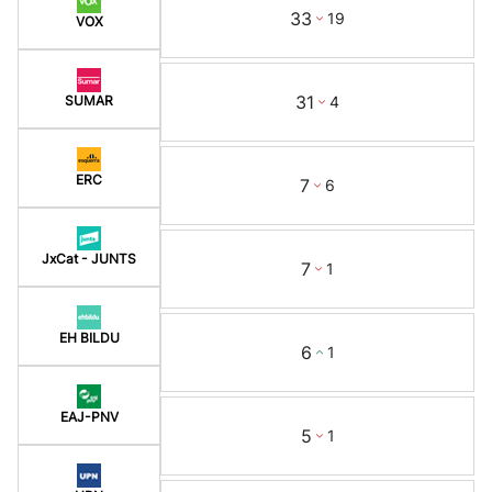
33
19
VOX
31
4
SUMAR
ERC
7
6
JxCat - JUNTS
7
1
EH BILDU
6
1
EAJ-PNV
5
1