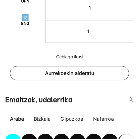
UPN
1
BNG
1
=
Gehiago ikusi
Aurrekoekin alderatu
Emaitzak, udalerrika
Araba
Bizkaia
Gipuzkoa
Nafarroa