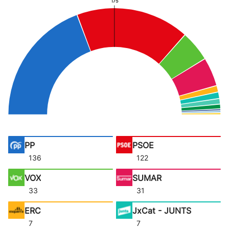
175
PP
PSOE
136
122
VOX
SUMAR
33
31
ERC
JxCat - JUNTS
7
7