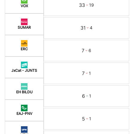
33
19
VOX
31
4
SUMAR
ERC
7
6
JxCat - JUNTS
7
1
EH BILDU
6
1
EAJ-PNV
5
1