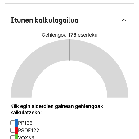
Itunen kalkulagailua
Gehiengoa
176
eserleku
Klik egin alderdien gainean gehiengoak
kalkulatzeko:
PP
136
PSOE
122
VOX
33