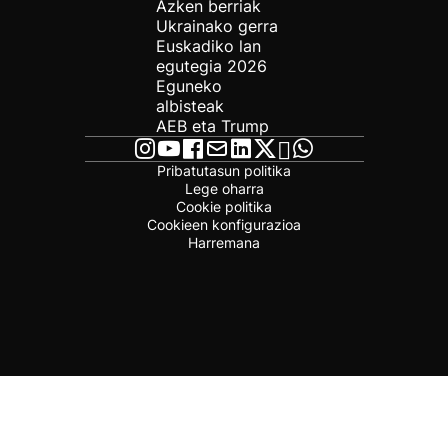
Azken berriak
Ukrainako gerra
Euskadiko lan
egutegia 2026
Eguneko
albisteak
AEB eta Trump
Pribatutasun politika
Lege oharra
Cookie politika
Cookieen konfigurazioa
Harremana