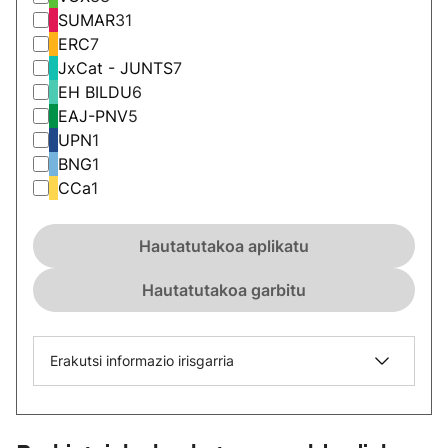
SUMAR
31
ERC
7
JxCat - JUNTS
7
EH BILDU
6
EAJ-PNV
5
UPN
1
BNG
1
CCa
1
Hautatutakoa aplikatu
Hautatutakoa garbitu
Erakutsi informazio irisgarria