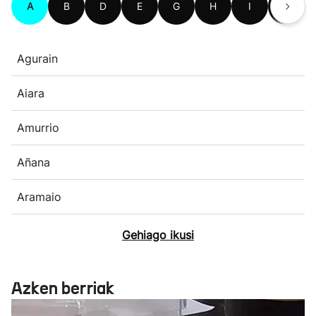
A
B
D
E
G
H
I
K
Agurain
Aiara
Amurrio
Añana
Aramaio
Gehiago ikusi
Azken berriak