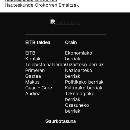
Hauteskunde Orokorren Emaitzak
EITB taldea
Orain
EITB
Ekonomiako
Kirolak
berriak
Telebista nahieran
Gizarteko berriak
Primeran
Nazioarteko
Gaztea
berriak
Makusi
Politikako berriak
Guau - Gure
Kulturako berriak
Audioa
Teknologiako
berriak
Osasuneko
berriak
Gaurkotasuna