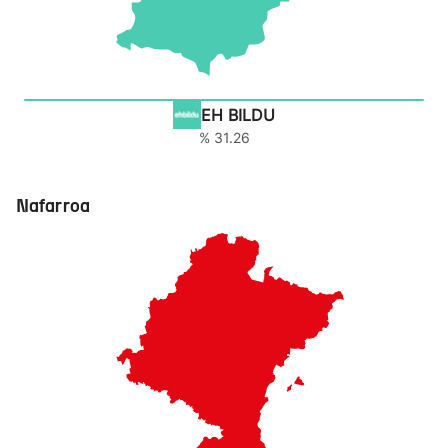
EH BILDU
% 31.26
Nafarroa