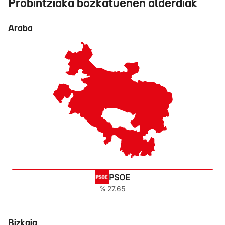
Probintziaka bozkatuenen alderdiak
Araba
PSOE
% 27.65
Bizkaia