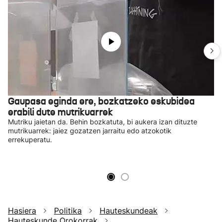
Gaupasa eginda ere, bozkatzeko eskubidea
erabili dute mutrikuarrek
Mutriku jaietan da. Behin bozkatuta, bi aukera izan dituzte
mutrikuarrek: jaiez gozatzen jarraitu edo atzokotik
errekuperatu.
Hasiera
Politika
Hauteskundeak
Hauteskunde Orokorrak