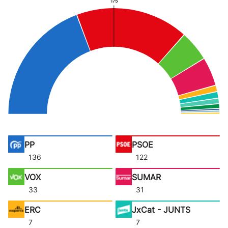
175
PP
PSOE
136
122
VOX
SUMAR
33
31
ERC
JxCat - JUNTS
7
7