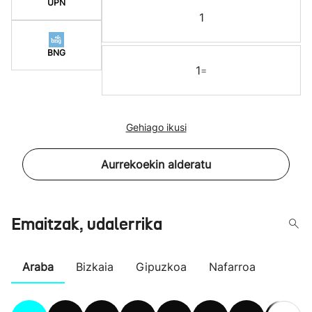
UPN
1
BNG
1
=
Gehiago ikusi
Aurrekoekin alderatu
Emaitzak, udalerrika
Araba
Bizkaia
Gipuzkoa
Nafarroa