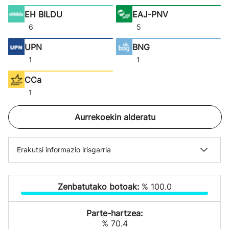
EH BILDU
EAJ-PNV
6
5
UPN
BNG
1
1
CCa
1
Aurrekoekin alderatu
Erakutsi informazio irisgarria
Zenbatutako botoak:
% 100.0
Parte-hartzea:
% 70.4