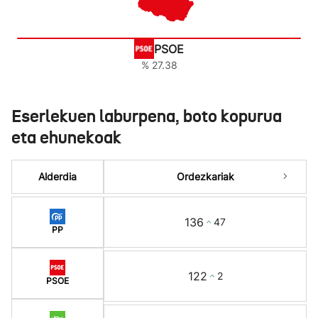
PSOE
% 27.38
Eserlekuen laburpena, boto kopurua
eta ehunekoak
Alderdia
Ordezkariak
136
47
PP
122
2
PSOE