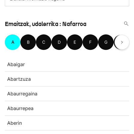
Emaitzak, udalerrika : Nafarroa
A
B
C
D
E
F
G
H
Abaigar
Abartzuza
Abaurregaina
Abaurrepea
Aberin