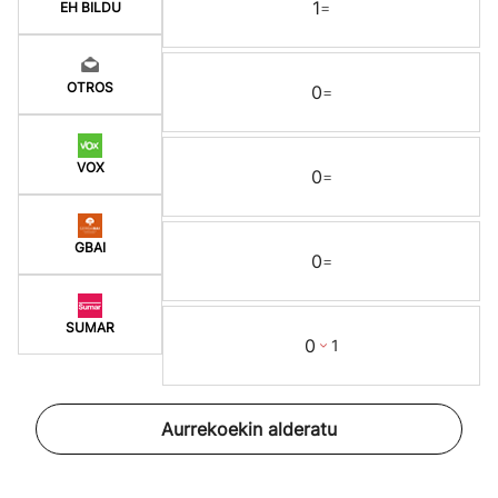
1
=
EH BILDU
OTROS
0
=
VOX
0
=
GBAI
0
=
SUMAR
0
1
Aurrekoekin alderatu