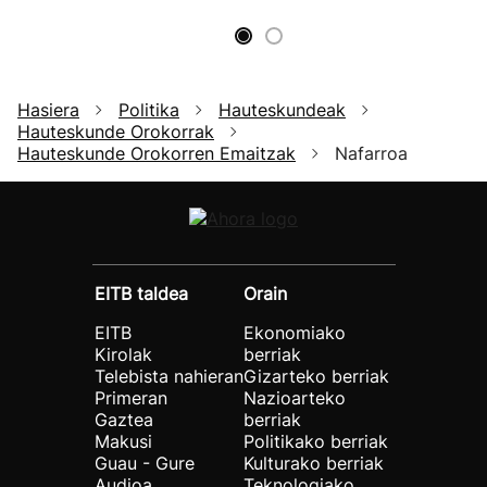
Hasiera
Politika
Hauteskundeak
Hauteskunde Orokorrak
Hauteskunde Orokorren Emaitzak
Nafarroa
EITB taldea
Orain
EITB
Ekonomiako
Kirolak
berriak
Telebista nahieran
Gizarteko berriak
Primeran
Nazioarteko
Gaztea
berriak
Makusi
Politikako berriak
Guau - Gure
Kulturako berriak
Audioa
Teknologiako