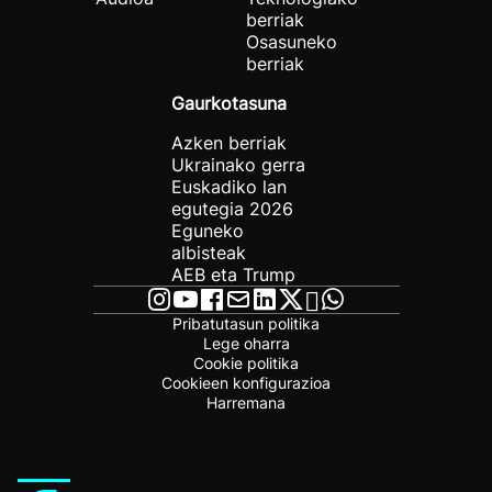
berriak
Osasuneko
berriak
Gaurkotasuna
Azken berriak
Ukrainako gerra
Euskadiko lan
egutegia 2026
Eguneko
albisteak
AEB eta Trump
Pribatutasun politika
Lege oharra
Cookie politika
Cookieen konfigurazioa
Harremana