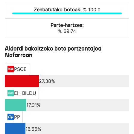
Zenbatutako botoak:
% 100.0
Parte-hartzea:
% 69.74
Alderdi bakoitzeko boto portzentajea
Nafarroan
PSOE
27.38%
EH BILDU
17.31%
PP
16.66%