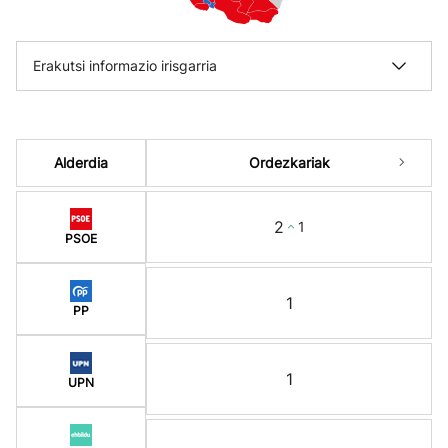
Erakutsi informazio irisgarria
Alderdia
Ordezkariak
2
1
PSOE
1
PP
1
UPN