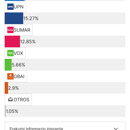
UPN
15.27%
SUMAR
12.85%
VOX
5.66%
GBAI
2.9%
OTROS
1.05%
Erakutsi informazio irisgarria