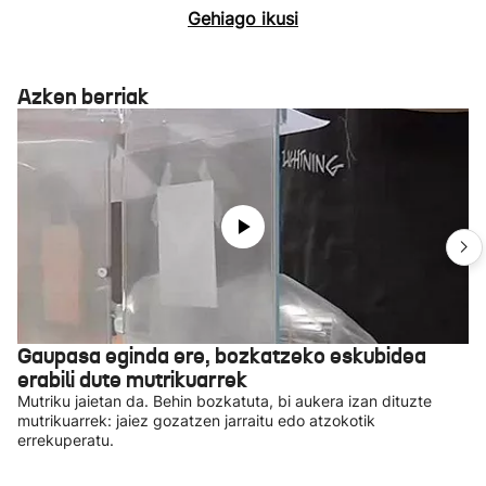
Gehiago ikusi
Azken berriak
Gaupasa eginda ere, bozkatzeko eskubidea
erabili dute mutrikuarrek
Mutriku jaietan da. Behin bozkatuta, bi aukera izan dituzte
mutrikuarrek: jaiez gozatzen jarraitu edo atzokotik
errekuperatu.