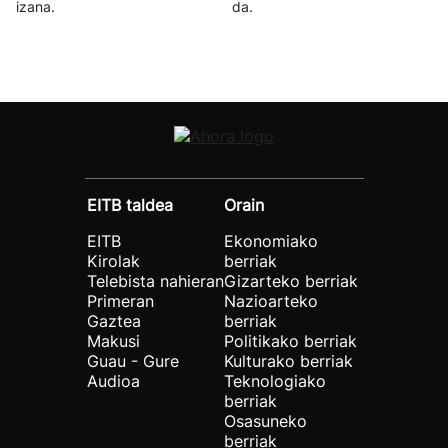
izana.
da.
EITB taldea
Orain
EITB
Ekonomiako
Kirolak
berriak
Telebista nahieran
Gizarteko berriak
Primeran
Nazioarteko
Gaztea
berriak
Makusi
Politikako berriak
Guau - Gure
Kulturako berriak
Audioa
Teknologiako
berriak
Osasuneko
berriak