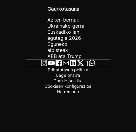
Gaurkotasuna
Azken berriak
Ukrainako gerra
Euskadiko lan
egutegia 2026
Eguneko
albisteak
AEB eta Trump
Pribatutasun politika
Lege oharra
Cookie politika
Cookieen konfigurazioa
Harremana