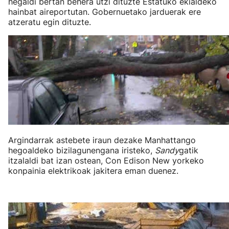
hegaldi bertan behera utzi dituzte Estatuko ekialdeko
hainbat aireportutan. Gobernuetako jarduerak ere
atzeratu egin dituzte.
Argindarrak astebete iraun dezake Manhattango
hegoaldeko bizilagunengana iristeko,
Sandy
gatik
itzalaldi bat izan ostean, Con Edison New yorkeko
konpainia elektrikoak jakitera eman duenez.