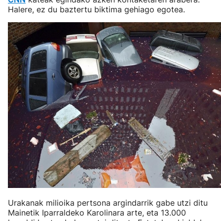
Halere, ez du baztertu biktima gehiago egotea.
Urakanak milioika pertsona argindarrik gabe utzi ditu
Mainetik Iparraldeko Karolinara arte, eta 13.000