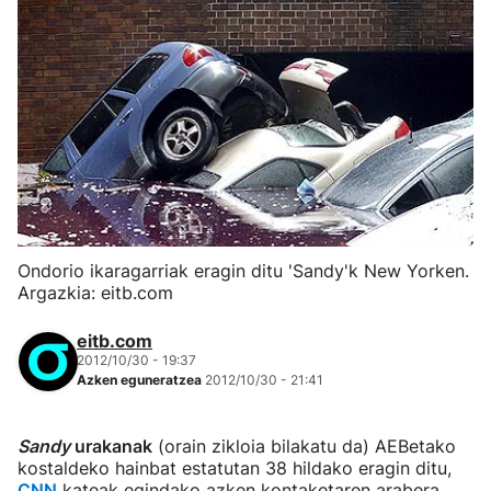
Ondorio ikaragarriak eragin ditu 'Sandy'k New Yorken.
Argazkia: eitb.com
eitb.com
2012/10/30 - 19:37
Azken eguneratzea
2012/10/30 - 21:41
Sandy
urakanak
(orain zikloia bilakatu da) AEBetako
kostaldeko hainbat estatutan 38 hildako eragin ditu,
CNN
kateak egindako azken kontaketaren arabera.