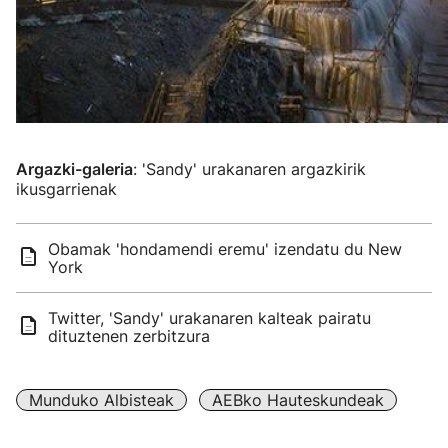
Argazki-galeria
: 'Sandy' urakanaren argazkirik
ikusgarrienak
Obamak 'hondamendi eremu' izendatu du New
York
Twitter, 'Sandy' urakanaren kalteak pairatu
dituztenen zerbitzura
Munduko Albisteak
AEBko Hauteskundeak