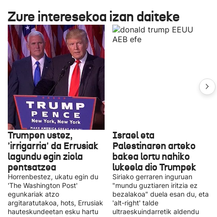
Zure interesekoa izan daiteke
Trumpen ustez,
Israel eta
'irrigarria' da Errusiak
Palestinaren arteko
lagundu egin ziola
bakea lortu nahiko
pentsatzea
lukeela dio Trumpek
Horrenbestez, ukatu egin du
Siriako gerraren inguruan
'The Washington Post'
"mundu guztiaren iritzia ez
egunkariak atzo
bezalakoa" duela esan du, eta
argitaratutakoa, hots, Errusiak
'alt-right' talde
hauteskundeetan esku hartu
ultraeskuindarretik aldendu