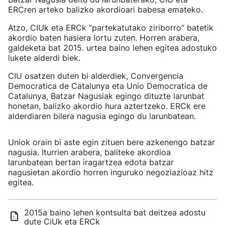
ERCren arteko balizko akordioari babesa emateko.
Atzo, CIUk eta ERCk “partekatutako ziriborro” batetik
akordio baten hasiera lortu zuten. Horren arabera,
galdeketa bat 2015. urtea baino lehen egitea adostuko
lukete alderdi biek.
CIU osatzen duten bi alderdiek, Convergencia
Democratica de Catalunya eta Unio Democratica de
Catalunya, Batzar Nagusiak egingo dituzte larunbat
honetan, balizko akordio hura aztertzeko. ERCk ere
alderdiaren bilera nagusia egingo du larunbatean.
Uniok orain bi aste egin zituen bere azkenengo batzar
nagusia. Iturrien arabera, baliteke akordioa
larunbatean bertan iragartzea edota batzar
nagusietan akordio horren inguruko negoziazioaz hitz
egitea.
2015a baino lehen kontsulta bat deitzea adostu
dute CiUk eta ERCk