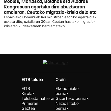
Robles, Marlaska, Bolaños eta Albares
Kongresuan agertuko dira abuztuaren
amaieran, Ceutako migrazio-krisia dela eta
Espainiako Gobernuak lau ministroen ezohiko agerraldiak
eskatu ditu, uztailaren 30ean Ceutan hasitako migrazio-
krisiaren kudeaketaren berri emateko.
EITB taldea
Orain
EITB
Ekonomiako
Kirolak
berriak
Telebista nahieran
Gizarteko berriak
Primeran
Nazioarteko
Gaztea
berriak