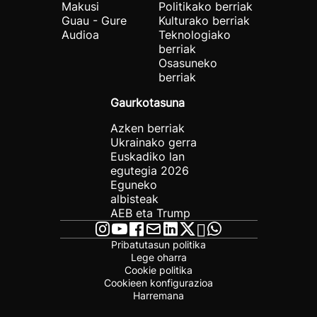
Makusi
Politikako berriak
Guau - Gure
Kulturako berriak
Audioa
Teknologiako
berriak
Osasuneko
berriak
Gaurkotasuna
Azken berriak
Ukrainako gerra
Euskadiko lan
egutegia 2026
Eguneko
albisteak
AEB eta Trump
Pribatutasun politika
Lege oharra
Cookie politika
Cookieen konfigurazioa
Harremana