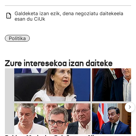
Galdeketa izan ezik, dena negoziatu daitekeela
esan du CiUk
Politika
Zure interesekoa izan daiteke