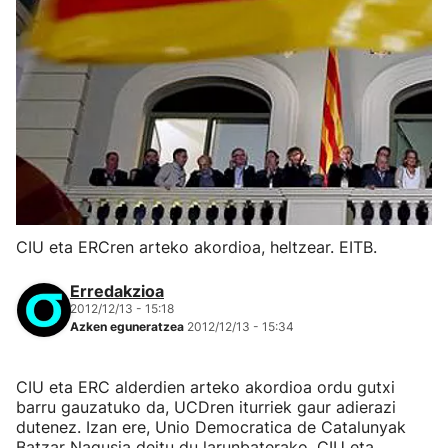
CIU eta ERCren arteko akordioa, heltzear. EITB.
Erredakzioa
2012/12/13 - 15:18
Azken eguneratzea
2012/12/13 - 15:34
CIU eta ERC alderdien arteko akordioa ordu gutxi
barru gauzatuko da, UCDren iturriek gaur adierazi
dutenez. Izan ere, Unio Democratica de Catalunyak
Batzar Nagusia deitu du larunbaterako, CIU eta