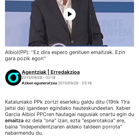
Albiol(PP): ''Ez dira espero genituen emaitzak. Ezin
gara pozik egon''
Agentziak | Erredakzioa
2015/09/28 - 02:18
Azken eguneratzea
2015/09/28 - 02:18
Kataluniako PPk zortzi eserleku galdu ditu (19tik 11ra
jaitsi da) igandean egindako hauteskundeetan. Xabier
Garcia Albiol PPCren hautagai nagusiak onartu egin du
emaitza
ez dela "ona" izan, ezta "esperotakoa" ere,
baina "independentziaren aldeko taldeen porrota"
nabarmendu du.