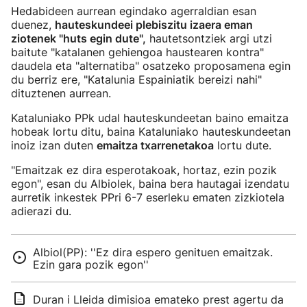
Hedabideen aurrean egindako agerraldian esan
duenez,
hauteskundeei plebiszitu izaera eman
ziotenek "huts egin dute",
hautetsontziek argi utzi
baitute "katalanen gehiengoa haustearen kontra"
daudela eta "alternatiba" osatzeko proposamena egin
du berriz ere, "Katalunia Espainiatik bereizi nahi"
dituztenen aurrean.
Kataluniako PPk udal hauteskundeetan baino emaitza
hobeak lortu ditu, baina Kataluniako hauteskundeetan
inoiz izan duten
emaitza txarrenetakoa
lortu dute.
"Emaitzak ez dira esperotakoak, hortaz, ezin pozik
egon", esan du Albiolek, baina bera hautagai izendatu
aurretik inkestek PPri 6-7 eserleku ematen zizkiotela
adierazi du.
Albiol(PP): ''Ez dira espero genituen emaitzak.
Ezin gara pozik egon''
Duran i Lleida dimisioa emateko prest agertu da