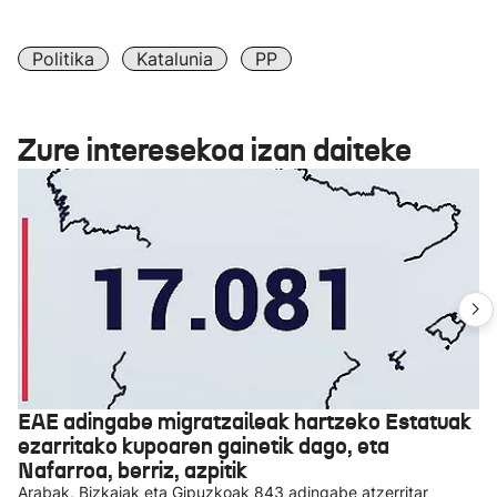
Politika
Katalunia
PP
Zure interesekoa izan daiteke
EAE adingabe migratzaileak hartzeko Estatuak
ezarritako kupoaren gainetik dago, eta
Nafarroa, berriz, azpitik
Arabak, Bizkaiak eta Gipuzkoak 843 adingabe atzerritar