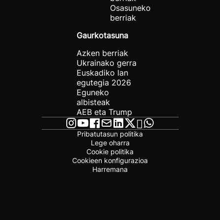
Osasuneko
berriak
Gaurkotasuna
Azken berriak
Ukrainako gerra
Euskadiko lan
egutegia 2026
Eguneko
albisteak
AEB eta Trump
Pribatutasun politika
Lege oharra
Cookie politika
Cookieen konfigurazioa
Harremana