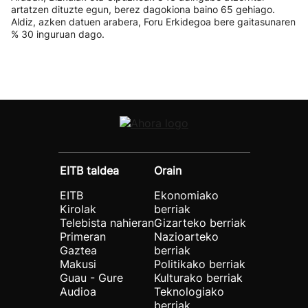
artatzen dituzte egun, berez dagokiona baino 65 gehiago.
Aldiz, azken datuen arabera, Foru Erkidegoa bere gaitasunaren
% 30 inguruan dago.
EITB taldea
Orain
EITB
Ekonomiako
Kirolak
berriak
Telebista nahieran
Gizarteko berriak
Primeran
Nazioarteko
Gaztea
berriak
Makusi
Politikako berriak
Guau - Gure
Kulturako berriak
Audioa
Teknologiako
berriak