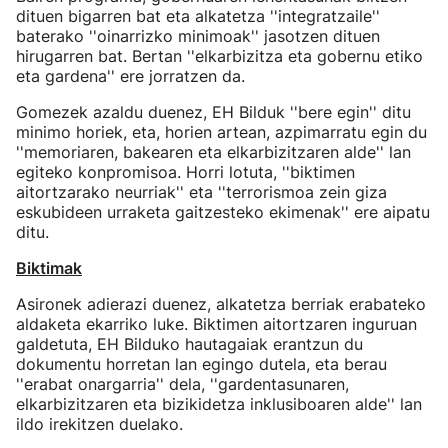
dituen bigarren bat eta alkatetza ''integratzaile''
baterako ''oinarrizko minimoak'' jasotzen dituen
hirugarren bat. Bertan ''elkarbizitza eta gobernu etiko
eta gardena'' ere jorratzen da.
Gomezek azaldu duenez, EH Bilduk ''bere egin'' ditu
minimo horiek, eta, horien artean, azpimarratu egin du
''memoriaren, bakearen eta elkarbizitzaren alde'' lan
egiteko konpromisoa. Horri lotuta, ''biktimen
aitortzarako neurriak'' eta ''terrorismoa zein giza
eskubideen urraketa gaitzesteko ekimenak'' ere aipatu
ditu.
Biktimak
Asironek adierazi duenez, alkatetza berriak erabateko
aldaketa ekarriko luke. Biktimen aitortzaren inguruan
galdetuta, EH Bilduko hautagaiak erantzun du
dokumentu horretan lan egingo dutela, eta berau
''erabat onargarria'' dela, ''gardentasunaren,
elkarbizitzaren eta bizikidetza inklusiboaren alde'' lan
ildo irekitzen duelako.