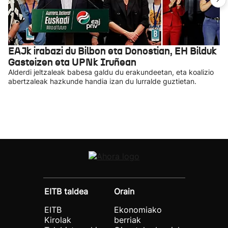
EAJk irabazi du Bilbon eta Donostian, EH Bilduk
Gasteizen eta UPNk Iruñean
Alderdi jeltzaleak babesa galdu du erakundeetan, eta koalizio
abertzaleak hazkunde handia izan du lurralde guztietan.
EITB taldea
Orain
EITB
Ekonomiako
Kirolak
berriak