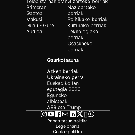
Telebista nahieran
Gizarteko berriak
Primeran
Nazioarteko
Gaztea
berriak
Makusi
Politikako berriak
Guau - Gure
Kulturako berriak
Audioa
Teknologiako
berriak
Osasuneko
berriak
Gaurkotasuna
Azken berriak
Ukrainako gerra
Euskadiko lan
egutegia 2026
Eguneko
albisteak
AEB eta Trump
Pribatutasun politika
Lege oharra
Cookie politika