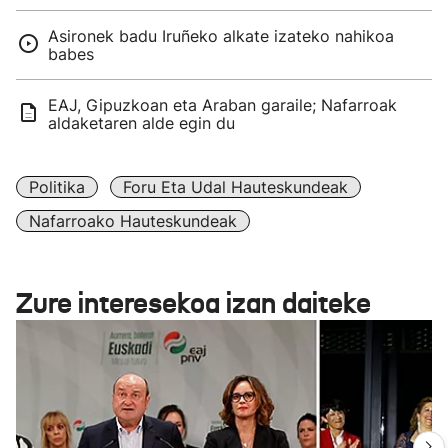
Asironek badu Iruñeko alkate izateko nahikoa
babes
EAJ, Gipuzkoan eta Araban garaile; Nafarroak
aldaketaren alde egin du
Politika
Foru Eta Udal Hauteskundeak
Nafarroako Hauteskundeak
Zure interesekoa izan daiteke