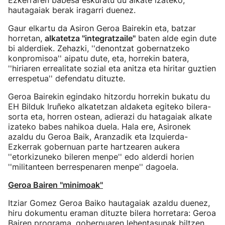
Ezkerraren babesa eskuratu du alkate izateko,
hautagaiak berak iragarri duenez.
Gaur elkartu da Asiron Geroa Bairekin eta, batzar
horretan,
alkatetza ''integratzaile''
baten alde egin dute
bi alderdiek. Zehazki, ''denontzat gobernatzeko
konpromisoa'' aipatu dute, eta, horrekin batera,
''hiriaren errealitate sozial eta anitza eta hiritar guztien
errespetua'' defendatu dituzte.
Geroa Bairekin egindako hitzordu horrekin bukatu du
EH Bilduk Iruñeko alkatetzan aldaketa egiteko bilera-
sorta eta, horren ostean, adierazi du hatagaiak alkate
izateko babes nahikoa duela. Hala ere, Asironek
azaldu du Geroa Baik, Aranzadik eta Izquierda-
Ezkerrak gobernuan parte hartzearen aukera
''etorkizuneko bileren menpe'' edo alderdi horien
''militanteen berrespenaren menpe'' dagoela.
Geroa Bairen ''minimoak''
Itziar Gomez Geroa Baiko hautagaiak azaldu duenez,
hiru dokumentu eraman dituzte bilera horretara: Geroa
Bairen programa, gobernuaren lehentasunak biltzen