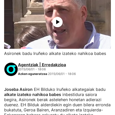
Asironek badu Iruñeko alkate izateko nahikoa babes
Agentziak | Erredakzioa
2015/06/01 - 18:06
Azken eguneratzea
2015/06/01 - 18:06
Joseba Asiron
EH Bilduko Iruñeko alkategaiak badu
alkate izateko nahikoa babes
inbestidura saiora
begira, Asironek berak astelehen honetan adierazi
duenez. EH Bilduk alderdiekin egin duen bilera erronda
bukatuta, Geroa Bairen, Aranzadiren eta Izquierda-