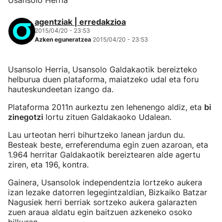
Usansolo Herria
agentziak | erredakzioa
2015/04/20 - 23:53
Azken eguneratzea
2015/04/20 - 23:53
Usansolo Herria, Usansolo Galdakaotik bereizteko
helburua duen plataforma, maiatzeko udal eta foru
hauteskundeetan izango da.
Plataforma 2011n aurkeztu zen lehenengo aldiz, eta
bi
zinegotzi
lortu zituen Galdakaoko Udalean.
Lau urteotan herri bihurtzeko lanean jardun du.
Besteak beste, erreferenduma egin zuen azaroan, eta
1.964 herritar Galdakaotik bereiztearen alde agertu
ziren, eta 196, kontra.
Gainera, Usansolok independentzia lortzeko aukera
izan lezake datorren legegintzaldian, Bizkaiko Batzar
Nagusiek herri berriak sortzeko aukera galarazten
zuen araua aldatu egin baitzuen azkeneko osoko