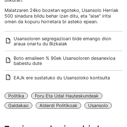
bilkuran.
Maiatzaren 24ko bozetan egoteko, Usansolo Herriak
500 sinadura bildu behar izan ditu, eta "aise" iritsi
omen da kopuru horretara bi asteko epean.
Usansoloren segregazioari bide emango dion
araua onartu du Bizkaiak
Boto emaileen % 90ek Usansoloren desanexioa
babestu dute
EAJk ere sustatuko du Usansoloko kontsulta
Politika
Foru Eta Udal Hauteskundeak
Galdakao
Alderdi Politikoak
Usansolo