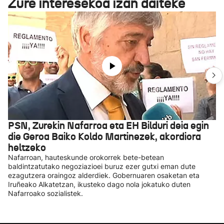
Zure interesekoa izan daiteke
PSN, Zurekin Nafarroa eta EH Bilduri deia egin
die Geroa Baiko Koldo Martinezek, akordiora
heltzeko
Nafarroan, hauteskunde orokorrek bete-betean
baldintzatutako negoziazioei buruz ezer gutxi eman dute
ezagutzera oraingoz alderdiek. Gobernuaren osaketan eta
Iruñeako Alkatetzan, ikusteko dago nola jokatuko duten
Nafarroako sozialistek.