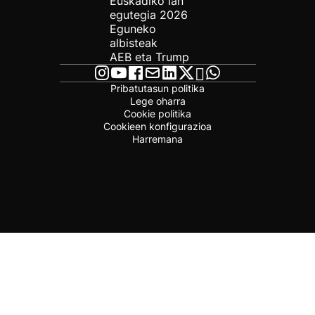
Euskadiko lan
egutegia 2026
Eguneko
albisteak
AEB eta Trump
Pribatutasun politika
Lege oharra
Cookie politika
Cookieen konfigurazioa
Harremana