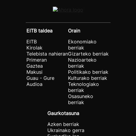
EITB taldea
Orain
EITB
Ekonomiako
Kirolak
berriak
Telebista nahieran
Gizarteko berriak
Primeran
Nazioarteko
Gaztea
berriak
Makusi
Politikako berriak
Guau - Gure
Kulturako berriak
Audioa
Teknologiako
berriak
Osasuneko
berriak
Gaurkotasuna
Azken berriak
Ukrainako gerra