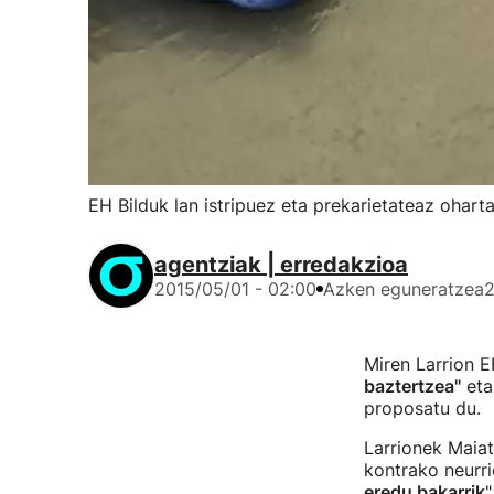
EH Bilduk lan istripuez eta prekarietateaz oharta
agentziak | erredakzioa
2015/05/01 - 02:00
Azken eguneratzea
2
Miren Larrion E
baztertzea"
eta
proposatu du.
Larrionek Maiat
kontrako neurri
eredu bakarrik
"