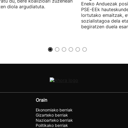
ratu du, bere koalizioari zuzenean
Eneko Anduezak posit
ten diola argudiatuta.
PSE-EEk hauteskunde
lortutako emaitzak, e
sozialistagoa dela et
begiratzen duela esan
Orain
Ekonomiako berriak
Gizarteko berriak
Nazioarteko berriak
Politikako berriak