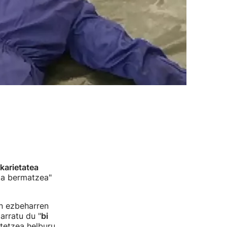
karietatea
eta bermatzea"
an ezbeharren
arratu du "
bi
etetzea helburu