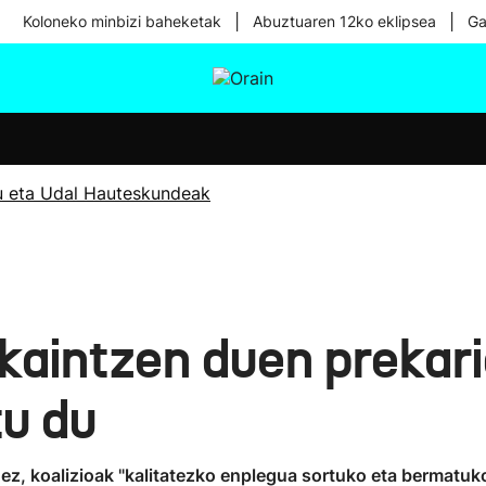
|
|
Koloneko minbizi baheketak
Abuztuaren 12ko eklipsea
Ga
tura
Ikusmiran
Egural
Osasuna
Teknologia
u eta Udal Hauteskundeak
skaintzen duen prekar
tu du
ez, koalizioak "kalitatezko enplegua sortuko eta bermatuko 