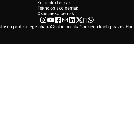
Kulturako berriak
Teknologiako berriak
Osasuneko berriak
utasun politika
Lege oharra
Cookie politika
Cookieen konfigurazioa
Har