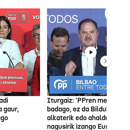
adi
Iturgaiz: 'PPren menpe
a gaur,
badago, ez da Bilduko
ago
alkaterik edo ahaldun
nagusirik izango Euskadin'