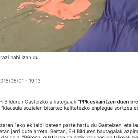
razi nahi izan du
015/05/01 - 19:13
H Bilduren Gasteizko alkategaiak
"PPk eskaintzen duen pre
 "klausula sozialen bitartez kalitatezko enplegua sortzea 
zaren 1eko ekitaldi batean parte hartu du Gasteizen, eta l
etan jarri dute arreta. Bertan, EH Bilduren hautagaiak azpim
 daudela: "PPrena, guztiaren gainetik lagunen poltsikoak b