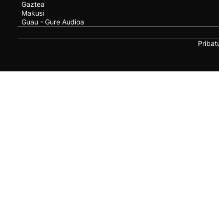
Gaztea
Makusi
Guau - Gure Audioa
Pribat