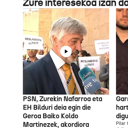
Zure interesekoa izan d
PSN, Zurekin Nafarroa eta
Garr
EH Bilduri deia egin die
hart
Geroa Baiko Koldo
digu
Martinezek, akordiora
Pilar