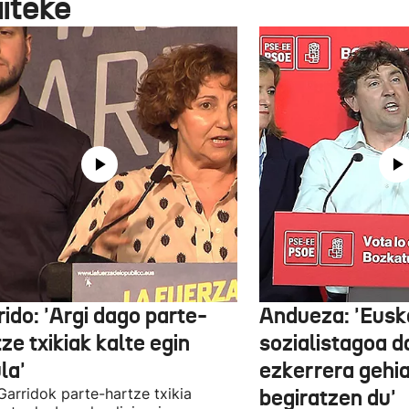
aiteke
ido: 'Argi dago parte-
Andueza: 'Eusk
ze txikiak kalte egin
sozialistagoa d
la'
ezkerrera gehi
 Garridok parte-hartze txikia
begiratzen du'