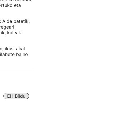
ortuko eta
 Alde batetik,
regeari
tik, kaleak
, ikusi ahal
ilabete baino
EH Bildu