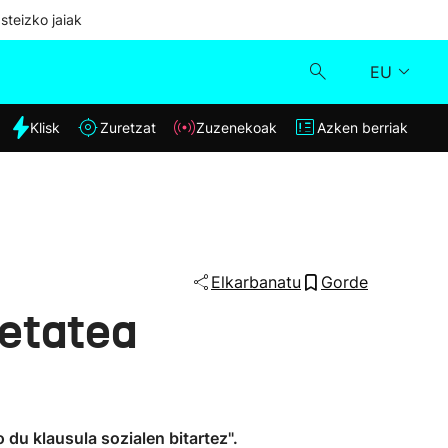
steizko jaiak
EU
dia
Klisk
Zuretzat
Zuzenekoak
Azken berriak
Klisk
Zuzenekoak
Zuretzat
Elkarbanatu
Gorde
ietatea
Azken berriak
du klausula sozialen bitartez".