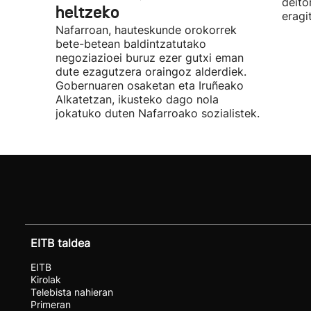
deito
heltzeko
eragi
Nafarroan, hauteskunde orokorrek
bete-betean baldintzatutako
negoziazioei buruz ezer gutxi eman
dute ezagutzera oraingoz alderdiek.
Gobernuaren osaketan eta Iruñeako
Alkatetzan, ikusteko dago nola
jokatuko duten Nafarroako sozialistek.
EITB taldea
EITB
Kirolak
Telebista nahieran
Primeran