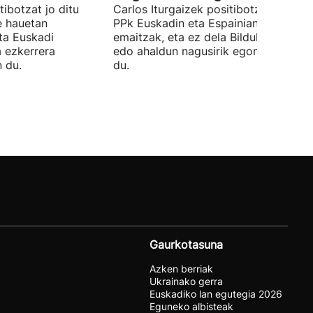
ibotzat jo ditu
Carlos Iturgaizek positibotzat jo ditu
 hauetan
PPk Euskadin eta Espainian lortutako
ta Euskadi
emaitzak, eta ez dela Bilduko alkateri
a ezkerrera
edo ahaldun nagusirik egongo ziurtat
 du.
du.
Gaurkotasuna
Azken berriak
Ukrainako gerra
Euskadiko lan egutegia 2026
Eguneko albisteak