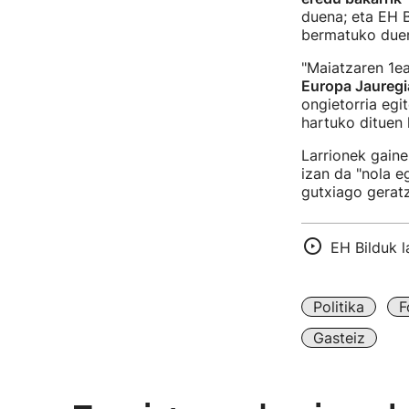
duena; eta EH B
bermatuko duen
"Maiatzaren 1ea
Europa Jauregi
ongietorria egit
hartuko dituen l
Larrionek gain
izan da "nola e
gutxiago gerat
EH Bilduk l
Politika
F
Gasteiz