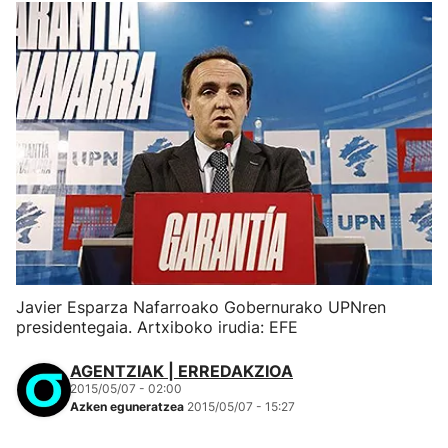
Javier Esparza Nafarroako Gobernurako UPNren
presidentegaia. Artxiboko irudia: EFE
AGENTZIAK | ERREDAKZIOA
2015/05/07 - 02:00
Azken eguneratzea
2015/05/07 - 15:27