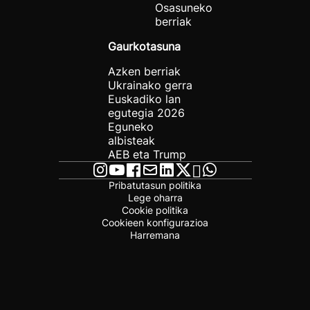
Osasuneko
berriak
Gaurkotasuna
Azken berriak
Ukrainako gerra
Euskadiko lan
egutegia 2026
Eguneko
albisteak
AEB eta Trump
Pribatutasun politika
Lege oharra
Cookie politika
Cookieen konfigurazioa
Harremana