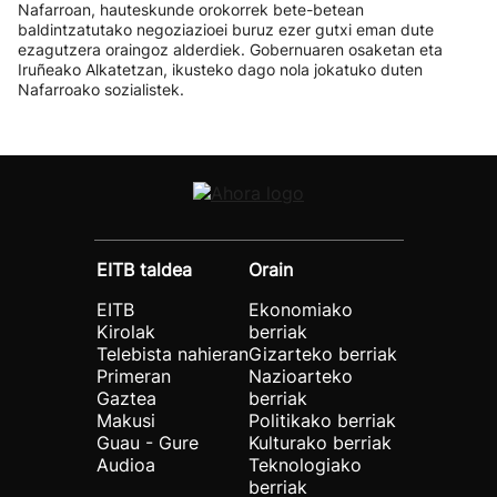
Nafarroan, hauteskunde orokorrek bete-betean
baldintzatutako negoziazioei buruz ezer gutxi eman dute
ezagutzera oraingoz alderdiek. Gobernuaren osaketan eta
Iruñeako Alkatetzan, ikusteko dago nola jokatuko duten
Nafarroako sozialistek.
EITB taldea
Orain
EITB
Ekonomiako
Kirolak
berriak
Telebista nahieran
Gizarteko berriak
Primeran
Nazioarteko
Gaztea
berriak
Makusi
Politikako berriak
Guau - Gure
Kulturako berriak
Audioa
Teknologiako
berriak