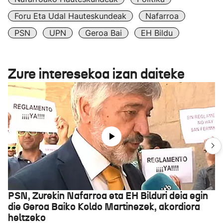
Foru Eta Udal Hauteskundeak
Nafarroa
PSN
UPN
Geroa Bai
EH Bildu
Zure interesekoa izan daiteke
PSN, Zurekin Nafarroa eta EH Bilduri deia egin
die Geroa Baiko Koldo Martinezek, akordiora
heltzeko