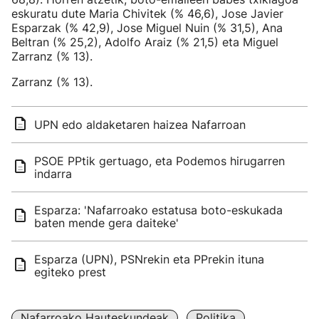
eskuratu dute Maria Chivitek (% 46,6), Jose Javier
Esparzak (% 42,9), Jose Miguel Nuin (% 31,5), Ana
Beltran (% 25,2), Adolfo Araiz (% 21,5) eta Miguel
Zarranz (% 13).
Zarranz (% 13).
UPN edo aldaketaren haizea Nafarroan
PSOE PPtik gertuago, eta Podemos hirugarren
indarra
Esparza: 'Nafarroako estatusa boto-eskukada
baten mende gera daiteke'
Esparza (UPN), PSNrekin eta PPrekin ituna
egiteko prest
Nafarroako Hauteskundeak
Politika