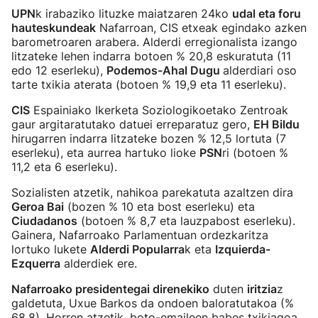
UPN
k irabaziko lituzke maiatzaren 24ko
udal eta foru
hauteskundeak
Nafarroan, CIS etxeak egindako azken
barometroaren arabera. Alderdi erregionalista izango
litzateke lehen indarra botoen % 20,8 eskuratuta (11
edo 12 eserleku),
Podemos-Ahal Dugu
alderdiari oso
tarte txikia aterata (botoen % 19,9 eta 11 eserleku).
CIS
Espainiako Ikerketa Soziologikoetako Zentroak
gaur argitaratutako datuei erreparatuz gero,
EH Bildu
hirugarren indarra litzateke bozen % 12,5 lortuta (7
eserleku), eta aurrea hartuko lioke
PSN
ri (botoen %
11,2 eta 6 eserleku).
Sozialisten atzetik, nahikoa parekatuta azaltzen dira
Geroa Bai
(bozen % 10 eta bost eserleku) eta
Ciudadanos
(botoen % 8,7 eta lauzpabost eserleku).
Gainera, Nafarroako Parlamentuan ordezkaritza
lortuko lukete
Alderdi Popularra
k eta
Izquierda-
Ezquerra
alderdiek ere.
Nafarroako presidentegai direnekiko
duten
iritzia
z
galdetuta, Uxue Barkos da ondoen baloratutakoa (%
68,8). Horren atzetik, boto-emaileen babes txikiagoa