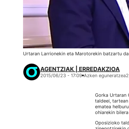
Urtaran Larrionekin eta Marotorekin batzartu da
AGENTZIAK | ERREDAKZIOA
2015/06/23 - 17:09
Azken eguneratzea
2
Gorka Urtaran 
taldeei, tartea
ematea helburu.
ohiarekin biler
Oposizioko tald
zinegotzirekin