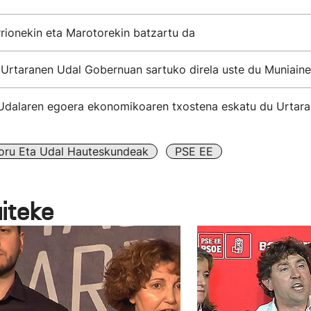
rionekin eta Marotorekin batzartu da
k Urtaranen Udal Gobernuan sartuko direla uste du Muniain
Udalaren egoera ekonomikoaren txostena eskatu du Urtar
oru Eta Udal Hauteskundeak
PSE EE
aiteke