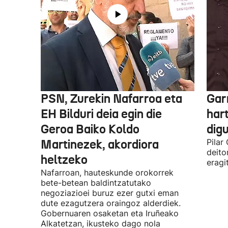
PSN, Zurekin Nafarroa eta
Garr
EH Bilduri deia egin die
hart
Geroa Baiko Koldo
digu
Martinezek, akordiora
Pilar
deito
heltzeko
eragi
Nafarroan, hauteskunde orokorrek
bete-betean baldintzatutako
negoziazioei buruz ezer gutxi eman
dute ezagutzera oraingoz alderdiek.
Gobernuaren osaketan eta Iruñeako
Alkatetzan, ikusteko dago nola