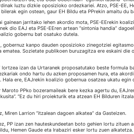
rdinak luztu dizkie oposizioko ordezkariei. Atzo, PSE-EE,
n bilerak egin ostean, gaur EH Bildu eta PPrekin amaitu du b
 gainean jarritako lehen akordio mota, PSE-EErekin koaliz
nek dio EAJ eta PSE-EEren artean “sintonia handia” dagoela
alizio gobernu bat osatuko dutela.
a, gobernuz kanpo dauden oposizioko zinegotziei egitasmo 
 ematea. Sozietate publikoen buruzagitza ere eskaini die 
” lortzea izan da Urtaranek proposatutako beste formula ba
ezkariak ondo hartu du azken proposamen hura, eta akordi
. Hala ere, EAJrekin koalizio gobernua osatzea ukatu egin 
er Maroto PPko bozeramaileak bere kezka agertu du, EAJr
kusita”. “Ez du hiri proiekturik eta atzean EH Bilduren itzal
, Miren Larrion “itzalean dagoen alkatea” da Gasteizen.
, PP izan zen hauteskundeetan boto gehien lortu zituen al
ldu, Hemen Gaude eta Irabaziri esker lortu zuen alkatetza.