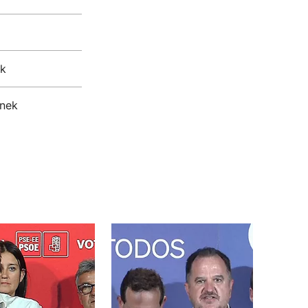
ek
anek