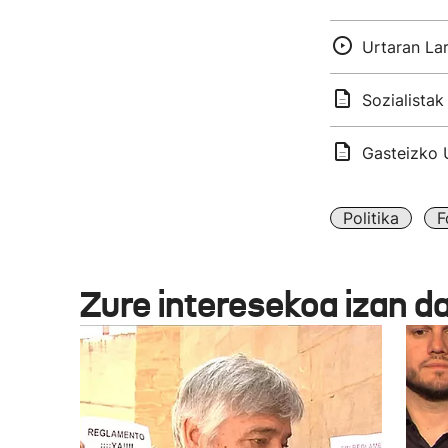
Urtaran Lar
Sozialista
Gasteizko 
Politika
F
Zure interesekoa izan d