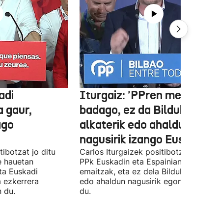
adi
Iturgaiz: 'PPren menpe
a gaur,
badago, ez da Bilduko
ago
alkaterik edo ahaldun
nagusirik izango Euskadin'
ibotzat jo ditu
Carlos Iturgaizek positibotzat jo ditu
 hauetan
PPk Euskadin eta Espainian lortutako
ta Euskadi
emaitzak, eta ez dela Bilduko alkateri
a ezkerrera
edo ahaldun nagusirik egongo ziurtat
 du.
du.