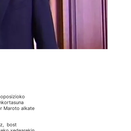
 oposizioko
onkortasuna
er Maroto alkate
oz, bost
teko xedearekin