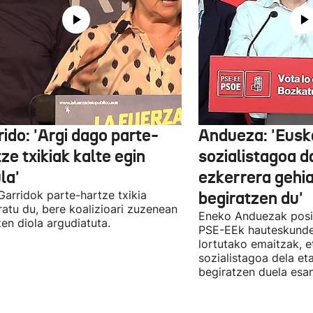
ido: 'Argi dago parte-
Andueza: 'Eusk
ze txikiak kalte egin
sozialistagoa d
la'
ezkerrera gehi
 Garridok parte-hartze txikia
begiratzen du'
ratu du, bere koalizioari zuzenean
Eneko Anduezak posit
ten diola argudiatuta.
PSE-EEk hauteskunde
lortutako emaitzak, e
sozialistagoa dela et
begiratzen duela esan