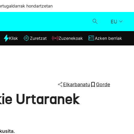
ortugaldarrak hondartzetan
EU
dia
Klisk
Zuretzat
Zuzenekoak
Azken berriak
Klisk
Zuzenekoak
Zuretzat
Elkarbanatu
Gorde
kie Urtaranek
Azken berriak
kusita.