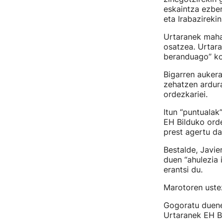
eskaintza ezbe
eta Irabazireki
Urtaranek mahai
osatzea. Urtara
beranduago” ko
Bigarren auker
zehatzen ardura
ordezkariei.
Itun “puntualak
EH Bilduko ord
prest agertu da
Bestalde, Javi
duen “ahulezia i
erantsi du.
Marotoren ustez
Gogoratu duenez
Urtaranek EH Bi