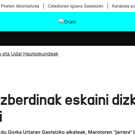
|
|
 Piraten Abordatzea
Celedonen igoera Gasteizen
Karabela p
tura
Ikusmiran
Egural
Osasuna
Teknologia
u eta Udal Hauteskundeak
zberdinak eskaini diz
i
o du Gorka Urtaran Gasteizko alkateak, Marotoren "jarrera" i