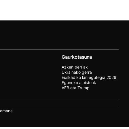
Gaurkotasuna
Azken berriak
Ukrainako gerra
Euskadiko lan egutegia 2026
Eguneko albisteak
AEB eta Trump
remana