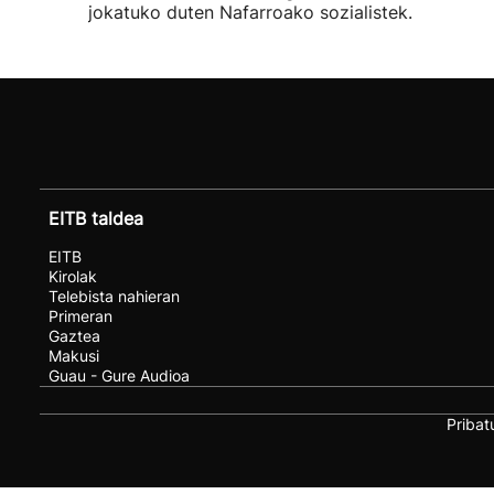
jokatuko duten Nafarroako sozialistek.
EITB taldea
EITB
Kirolak
Telebista nahieran
Primeran
Gaztea
Makusi
Guau - Gure Audioa
Pribat