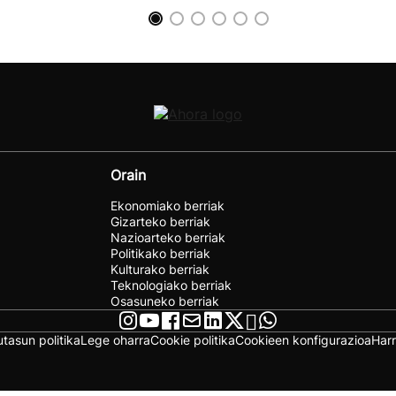
Orain
Ekonomiako berriak
Gizarteko berriak
Nazioarteko berriak
Politikako berriak
Kulturako berriak
Teknologiako berriak
Osasuneko berriak
utasun politika
Lege oharra
Cookie politika
Cookieen konfigurazioa
Har