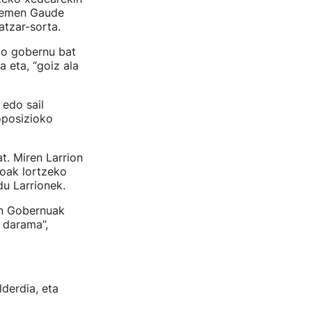
 Hemen Gaude
atzar-sorta.
io gobernu bat
 eta, “goiz ala
edo sail
oposizioko
t. Miren Larrion
oak lortzeko
du Larrionek.
en Gobernuak
a darama”,
derdia, eta