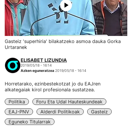
Gasteiz 'superhiria' bilakatzeko asmoa dauka Gorka
Urtaranek
ELISABET LIZUNDIA
2019/05/18 - 16:14
Azken eguneratzea
2019/05/18 - 16:14
Horretarako, ezinbestekotzat jo du EAJren
alkategaiak kirol profesionala sustatzea.
Politika
Foru Eta Udal Hauteskundeak
EAJ-PNV
Alderdi Politikoak
Gasteiz
Eguneko Titularrak