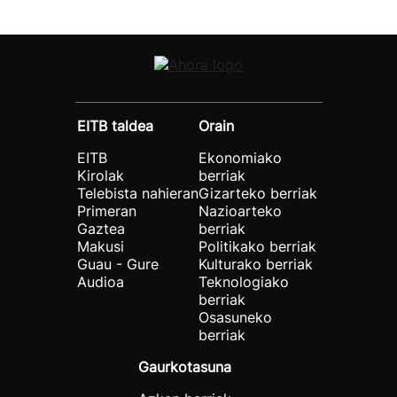
EITB taldea
Orain
EITB
Ekonomiako
Kirolak
berriak
Telebista nahieran
Gizarteko berriak
Primeran
Nazioarteko
Gaztea
berriak
Makusi
Politikako berriak
Guau - Gure
Kulturako berriak
Audioa
Teknologiako
berriak
Osasuneko
berriak
Gaurkotasuna