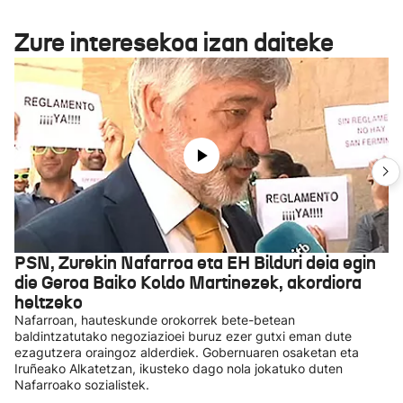
Zure interesekoa izan daiteke
PSN, Zurekin Nafarroa eta EH Bilduri deia egin
die Geroa Baiko Koldo Martinezek, akordiora
heltzeko
Nafarroan, hauteskunde orokorrek bete-betean
baldintzatutako negoziazioei buruz ezer gutxi eman dute
ezagutzera oraingoz alderdiek. Gobernuaren osaketan eta
Iruñeako Alkatetzan, ikusteko dago nola jokatuko duten
Nafarroako sozialistek.