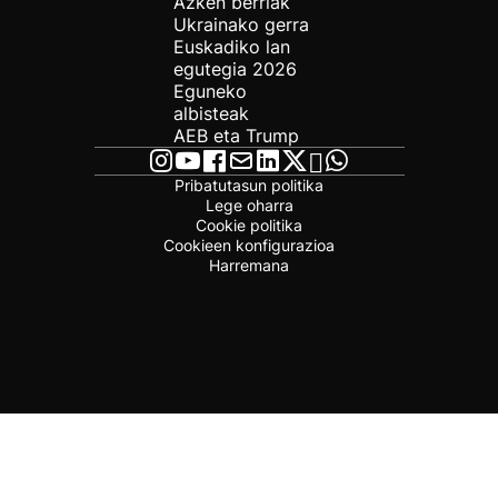
Azken berriak
Ukrainako gerra
Euskadiko lan
egutegia 2026
Eguneko
albisteak
AEB eta Trump
Pribatutasun politika
Lege oharra
Cookie politika
Cookieen konfigurazioa
Harremana