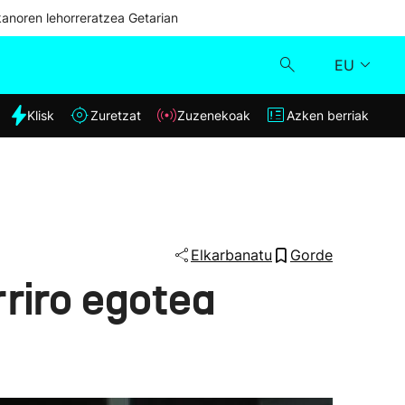
kanoren lehorreratzea Getarian
EU
dia
Klisk
Zuretzat
Zuzenekoak
Azken berriak
Klisk
Zuzenekoak
Zuretzat
Elkarbanatu
Gorde
riro egotea
Azken berriak