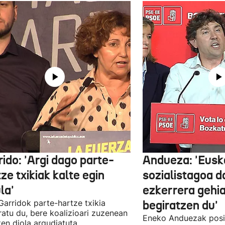
ido: 'Argi dago parte-
Andueza: 'Eusk
ze txikiak kalte egin
sozialistagoa d
la'
ezkerrera gehi
 Garridok parte-hartze txikia
begiratzen du'
ratu du, bere koalizioari zuzenean
Eneko Anduezak posit
ten diola argudiatuta.