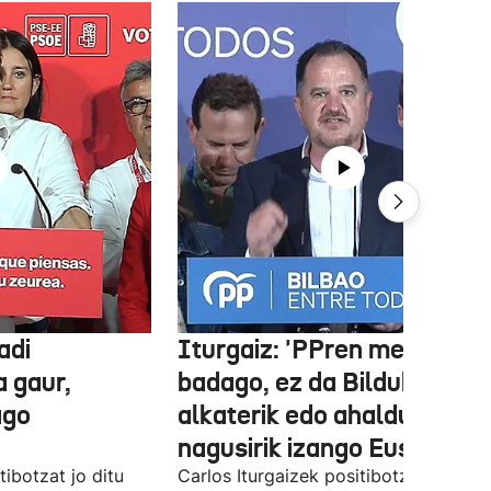
adi
Iturgaiz: 'PPren menpe
a gaur,
badago, ez da Bilduko
ago
alkaterik edo ahaldun
nagusirik izango Euskadin'
ibotzat jo ditu
Carlos Iturgaizek positibotzat jo ditu