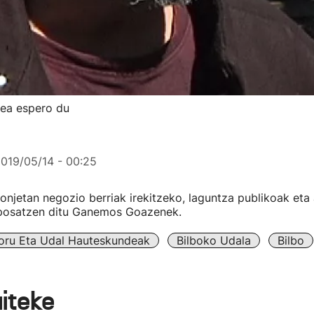
ea espero du
019/05/14 - 00:25
onjetan negozio berriak irekitzeko, laguntza publikoak eta 
posatzen ditu Ganemos Goazenek.
oru Eta Udal Hauteskundeak
Bilboko Udala
Bilbo
aiteke