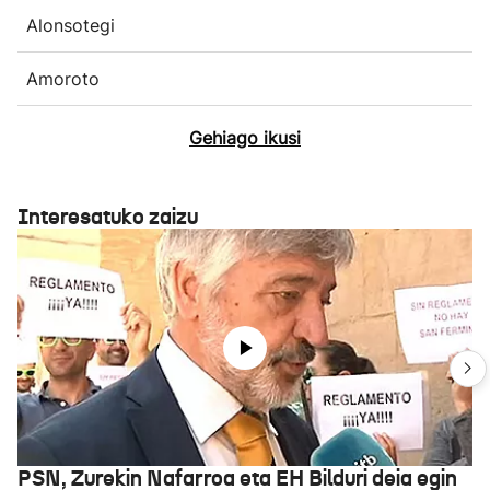
Alonsotegi
Amoroto
Gehiago ikusi
Interesatuko zaizu
PSN, Zurekin Nafarroa eta EH Bilduri deia egin