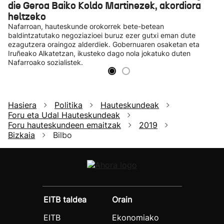
die Geroa Baiko Koldo Martinezek, akordiora
heltzeko
Nafarroan, hauteskunde orokorrek bete-betean
baldintzatutako negoziazioei buruz ezer gutxi eman dute
ezagutzera oraingoz alderdiek. Gobernuaren osaketan eta
Iruñeako Alkatetzan, ikusteko dago nola jokatuko duten
Nafarroako sozialistek.
Hasiera
Politika
Hauteskundeak
Foru eta Udal Hauteskundeak
Foru hauteskundeen emaitzak
2019
Bizkaia
Bilbo
EITB taldea
Orain
EITB
Ekonomiako