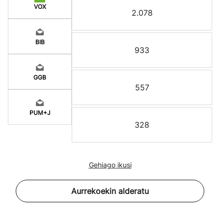
VOX
2.078
BIB
933
GGB
557
PUM+J
328
Gehiago ikusi
Aurrekoekin alderatu