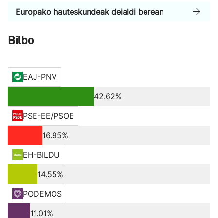
Europako hauteskundeak deialdi berean
Bilbo
EAJ-PNV
42.62%
PSE-EE/PSOE
16.95%
EH-BILDU
14.55%
PODEMOS
11.01%