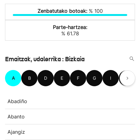
Zenbatutako botoak:
% 100
Parte-hartzea:
% 61.78
Emaitzak, udalerrika : Bizkaia
A
B
D
E
F
G
I
J
Abadiño
Abanto
Ajangiz