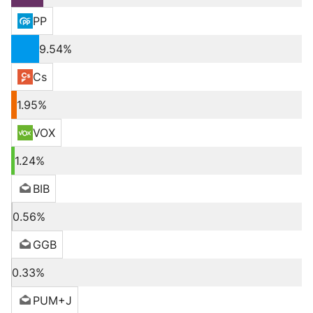
PP
9.54%
Cs
1.95%
VOX
1.24%
BIB
0.56%
GGB
0.33%
PUM+J