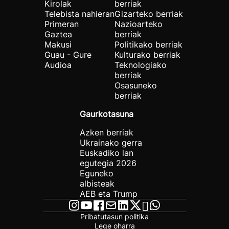
Kirolak
berriak
Telebista nahieran
Gizarteko berriak
Primeran
Nazioarteko
Gaztea
berriak
Makusi
Politikako berriak
Guau - Gure
Kulturako berriak
Audioa
Teknologiako
berriak
Osasuneko
berriak
Gaurkotasuna
Azken berriak
Ukrainako gerra
Euskadiko lan
egutegia 2026
Eguneko
albisteak
AEB eta Trump
Pribatutasun politika
Lege oharra