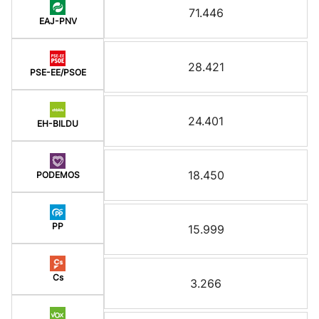
71.446
EAJ-PNV
28.421
PSE-EE/PSOE
24.401
EH-BILDU
18.450
PODEMOS
PP
15.999
Cs
3.266