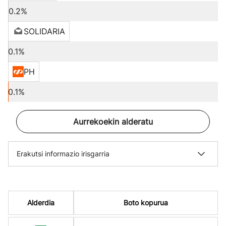
0.2%
SOLIDARIA
0.1%
PH
0.1%
Aurrekoekin alderatu
Erakutsi informazio irisgarria
Alderdia
Boto kopurua