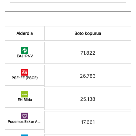
Alderdia
Boto kopurua
71.822
EAJ-PNV
26.783
PSE-EE (PSOE)
25.138
EH Bildu
17.661
Podemos Ezker Anitz