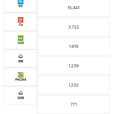
PP
15.441
Cs
3.722
VOX
1.910
BIB
1.239
PACMA
1.232
GGB
771