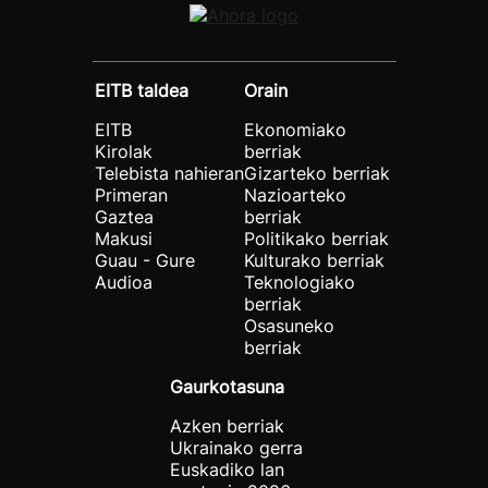
EITB taldea
Orain
EITB
Ekonomiako
Kirolak
berriak
Telebista nahieran
Gizarteko berriak
Primeran
Nazioarteko
Gaztea
berriak
Makusi
Politikako berriak
Guau - Gure
Kulturako berriak
Audioa
Teknologiako
berriak
Osasuneko
berriak
Gaurkotasuna
Azken berriak
Ukrainako gerra
Euskadiko lan