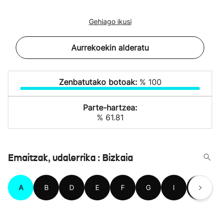
Gehiago ikusi
Aurrekoekin alderatu
Zenbatutako botoak:
% 100
Parte-hartzea:
% 61.81
Emaitzak, udalerrika : Bizkaia
A
B
D
E
F
G
I
J