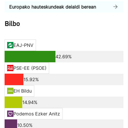
Europako hauteskundeak deialdi berean
Bilbo
EAJ-PNV
42.69%
PSE-EE (PSOE)
15.92%
EH Bildu
14.94%
Podemos Ezker Anitz
10.50%