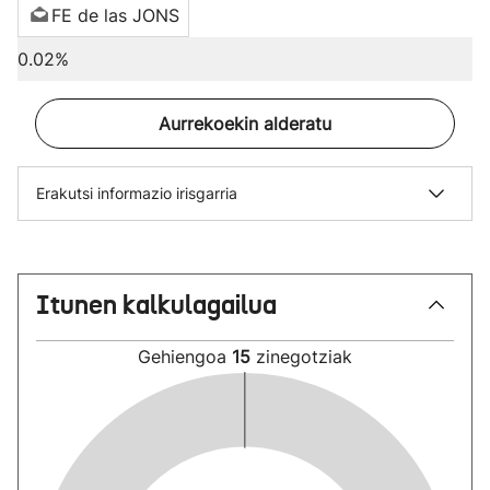
FE de las JONS
0.02%
Aurrekoekin alderatu
Erakutsi informazio irisgarria
Itunen kalkulagailua
Gehiengoa
15
zinegotziak