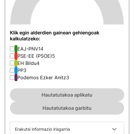
Klik egin alderdien gainean gehiengoak
kalkulatzeko:
EAJ-PNV
14
PSE-EE (PSOE)
5
EH Bildu
4
PP
3
Podemos Ezker Anitz
3
Hautatutakoa aplikatu
Hautatutakoa garbitu
Erakutsi informazio irisgarria