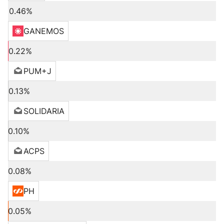
0.46%
GANEMOS
0.22%
PUM+J
0.13%
SOLIDARIA
0.10%
ACPS
0.08%
PH
0.05%