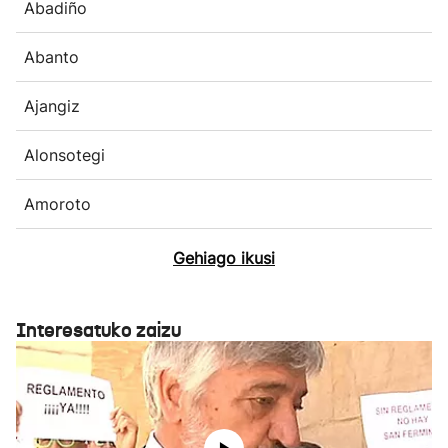
Abadiño
Abanto
Ajangiz
Alonsotegi
Amoroto
Gehiago ikusi
Interesatuko zaizu