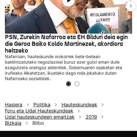
PSN, Zurekin Nafarroa eta EH Bilduri deia egin
die Geroa Baiko Koldo Martinezek, akordiora
heltzeko
Nafarroan, hauteskunde orokorrek bete-betean
baldintzatutako negoziazioei buruz ezer gutxi eman dute
ezagutzera oraingoz alderdiek. Gobernuaren osaketan eta
Iruñeako Alkatetzan, ikusteko dago nola jokatuko duten
Nafarroako sozialistek.
Hasiera
Politika
Hauteskundeak
Foru eta Udal Hauteskundeak
Udal hauteskundeen emaitzak
2019
Bizkaia
Bilbo