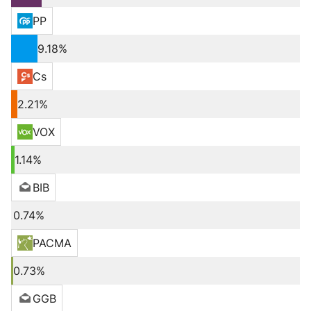
PP
9.18%
Cs
2.21%
VOX
1.14%
BIB
0.74%
PACMA
0.73%
GGB