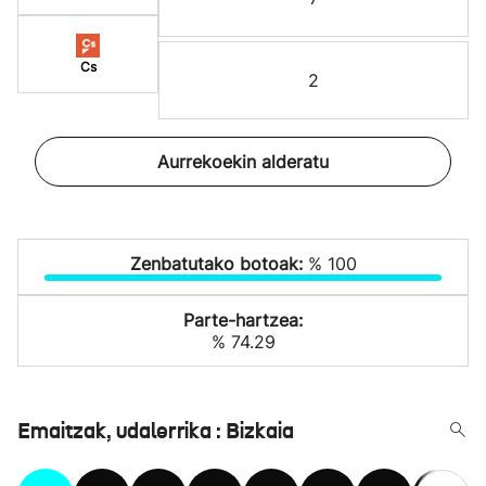
Cs
2
Aurrekoekin alderatu
Zenbatutako botoak:
% 100
Parte-hartzea:
% 74.29
Emaitzak, udalerrika : Bizkaia