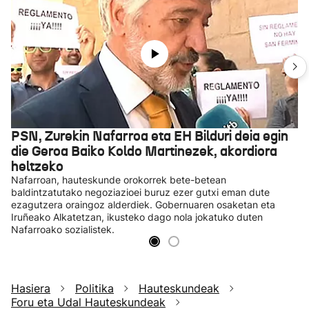
PSN, Zurekin Nafarroa eta EH Bilduri deia egin
die Geroa Baiko Koldo Martinezek, akordiora
heltzeko
Nafarroan, hauteskunde orokorrek bete-betean
baldintzatutako negoziazioei buruz ezer gutxi eman dute
ezagutzera oraingoz alderdiek. Gobernuaren osaketan eta
Iruñeako Alkatetzan, ikusteko dago nola jokatuko duten
Nafarroako sozialistek.
Hasiera
Politika
Hauteskundeak
Foru eta Udal Hauteskundeak