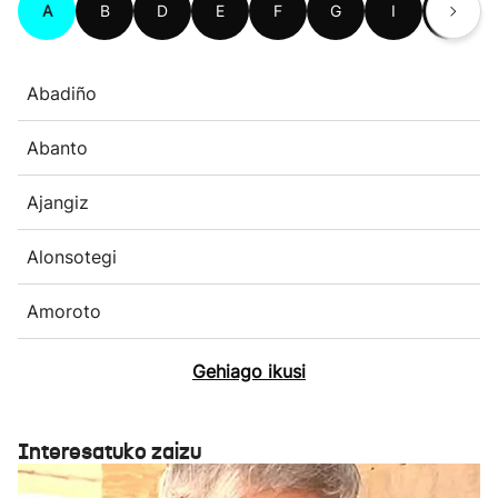
A
B
D
E
F
G
I
J
Abadiño
Abanto
Ajangiz
Alonsotegi
Amoroto
Gehiago ikusi
Interesatuko zaizu