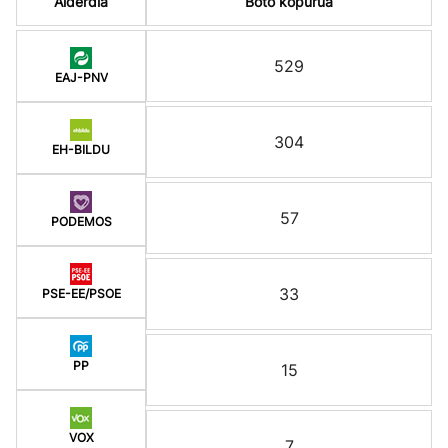
Alderdia
Boto kopurua
529
EAJ-PNV
304
EH-BILDU
57
PODEMOS
33
PSE-EE/PSOE
PP
15
VOX
7