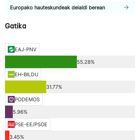
Europako hauteskundeak deialdi berean
Gatika
EAJ-PNV
55.28%
EH-BILDU
31.77%
PODEMOS
5.96%
PSE-EE/PSOE
3.45%