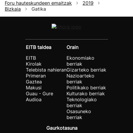
Foru hauteskundeen emaitzak
2019
Bizkaia
Gatika
EITB taldea
Orain
EITB
Ekonomiako
Kirolak
berriak
Telebista nahieran
Gizarteko berriak
Primeran
Nazioarteko
Gaztea
berriak
Makusi
Politikako berriak
Guau - Gure
Kulturako berriak
Audioa
Teknologiako
berriak
Osasuneko
berriak
Gaurkotasuna