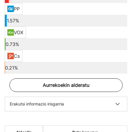
PP
1.57%
VOX
0.73%
Cs
0.21%
Aurrekoekin alderatu
Erakutsi informazio irisgarria