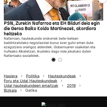
PSN, Zurekin Nafarroa eta EH Bilduri deia egin
die Geroa Baiko Koldo Martinezek, akordiora
heltzeko
Nafarroan, hauteskunde orokorrek bete-betean
baldintzatutako negoziazioei buruz ezer gutxi eman dute
ezagutzera oraingoz alderdiek. Gobernuaren osaketan eta
Iruñeako Alkatetzan, ikusteko dago nola jokatuko duten
Nafarroako sozialistek.
Hasiera
Politika
Hauteskundeak
Foru eta Udal Hauteskundeak
Udal hauteskundeen emaitzak
2019
Bizkaia
Gatika