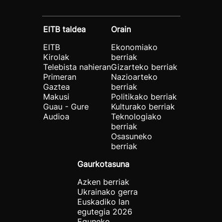
EITB taldea
Orain
EITB
Ekonomiako
Kirolak
berriak
Telebista nahieran
Gizarteko berriak
Primeran
Nazioarteko
Gaztea
berriak
Makusi
Politikako berriak
Guau - Gure
Kulturako berriak
Audioa
Teknologiako
berriak
Osasuneko
berriak
Gaurkotasuna
Azken berriak
Ukrainako gerra
Euskadiko lan
egutegia 2026
Eguneko