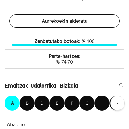
Aurrekoekin alderatu
Zenbatutako botoak:
% 100
Parte-hartzea:
% 74.70
Emaitzak, udalerrika : Bizkaia
A
B
D
E
F
G
I
J
Abadiño