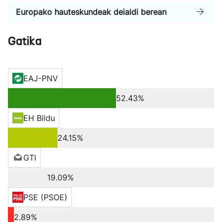
Europako hauteskundeak deialdi berean
Gatika
EAJ-PNV
52.43%
EH Bildu
24.15%
GTI
19.09%
PSE (PSOE)
2.89%