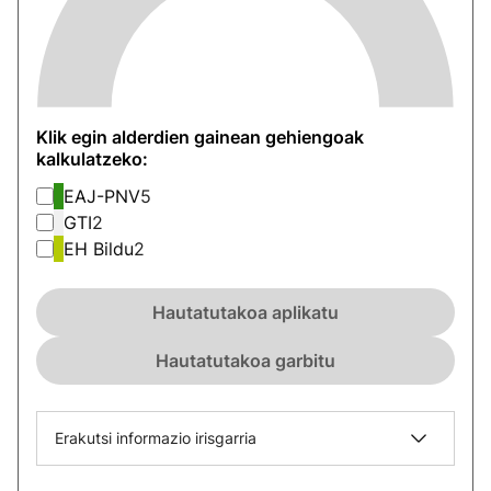
Klik egin alderdien gainean gehiengoak
kalkulatzeko:
EAJ-PNV
5
GTI
2
EH Bildu
2
Hautatutakoa aplikatu
Hautatutakoa garbitu
Erakutsi informazio irisgarria