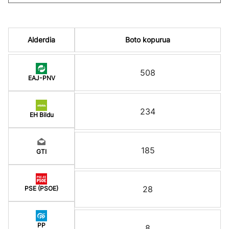
Alderdia
Boto kopurua
508
EAJ-PNV
234
EH Bildu
185
GTI
28
PSE (PSOE)
PP
8