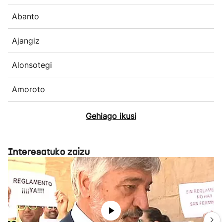
Abanto
Ajangiz
Alonsotegi
Amoroto
Gehiago ikusi
Interesatuko zaizu