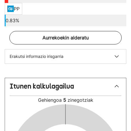
PP
0.83%
Aurrekoekin alderatu
Erakutsi informazio irisgarria
Itunen kalkulagailua
Gehiengoa
5
zinegotziak