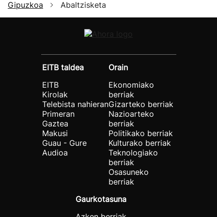
Gipuzkoa
Abaltzisketa
EITB taldea
Orain
EITB
Ekonomiako
Kirolak
berriak
Telebista nahieran
Gizarteko berriak
Primeran
Nazioarteko
Gaztea
berriak
Makusi
Politikako berriak
Guau - Gure
Kulturako berriak
Audioa
Teknologiako
berriak
Osasuneko
berriak
Gaurkotasuna
Azken berriak