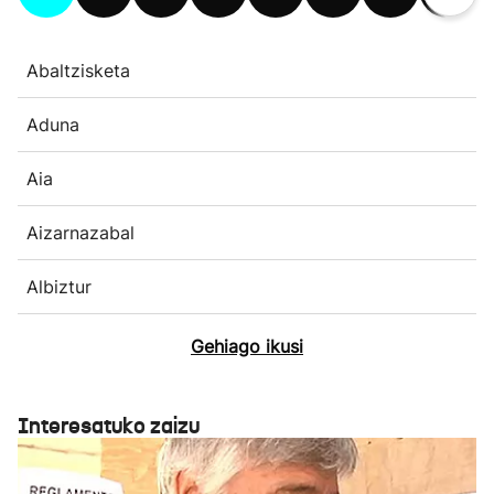
Abaltzisketa
Aduna
Aia
Aizarnazabal
Albiztur
Gehiago ikusi
Interesatuko zaizu