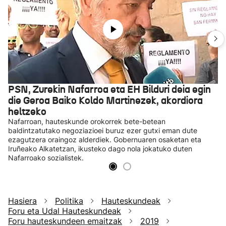
PSN, Zurekin Nafarroa eta EH Bilduri deia egin
die Geroa Baiko Koldo Martinezek, akordiora
heltzeko
Nafarroan, hauteskunde orokorrek bete-betean
baldintzatutako negoziazioei buruz ezer gutxi eman dute
ezagutzera oraingoz alderdiek. Gobernuaren osaketan eta
Iruñeako Alkatetzan, ikusteko dago nola jokatuko duten
Nafarroako sozialistek.
Hasiera
Politika
Hauteskundeak
Foru eta Udal Hauteskundeak
Foru hauteskundeen emaitzak
2019