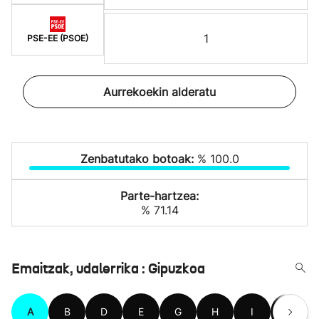
1
PSE-EE (PSOE)
Aurrekoekin alderatu
Zenbatutako botoak:
% 100.0
Parte-hartzea:
% 71.14
Emaitzak, udalerrika : Gipuzkoa
A
B
D
E
G
H
I
L