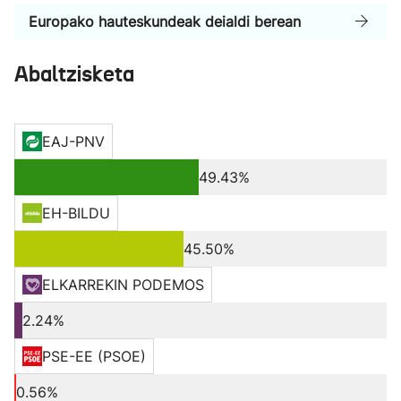
Europako hauteskundeak deialdi berean
Abaltzisketa
EAJ-PNV
49.43%
EH-BILDU
45.50%
ELKARREKIN PODEMOS
2.24%
PSE-EE (PSOE)
0.56%