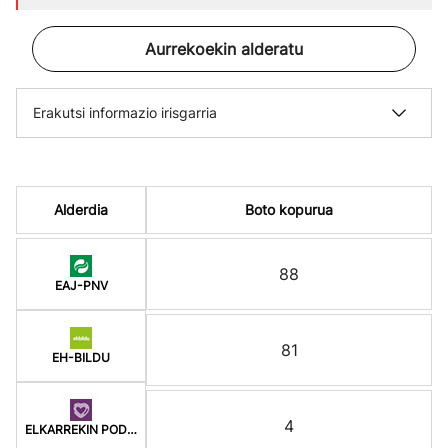
Aurrekoekin alderatu
Erakutsi informazio irisgarria
Alderdia
Boto kopurua
88
EAJ-PNV
81
EH-BILDU
4
ELKARREKIN PODEMOS