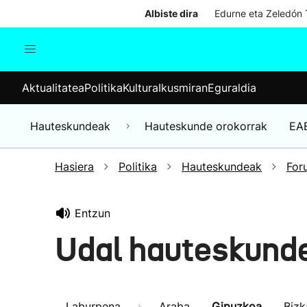
Albiste dira
Edurne eta Zeledón T
Aktualitatea
Politika
Kul
Aktualitatea
Politika
Kultura
Ikusmiran
Eguraldia
Gizartea
Hauteskundeak
Ekonomia
Hauteskundeak
Hauteskunde orokorrak
EA
Munduko albisteak
Hasiera
Politika
Hauteskundeak
For
Entzun
Udal hauteskunde
Laburpena
Araba
Gipuzkoa
Bizk