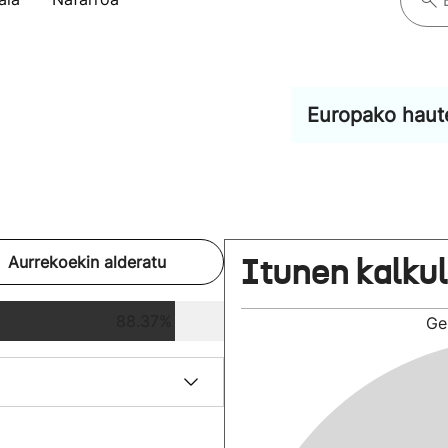
Europako haut
Itunen kalku
Aurrekoekin alderatu
88.37%
Ge