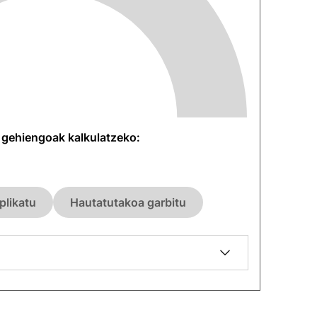
n gehiengoak kalkulatzeko:
plikatu
Hautatutakoa garbitu