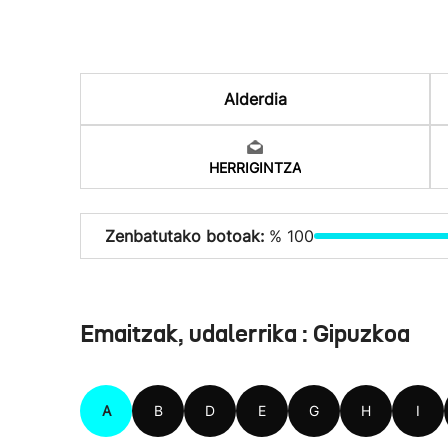
Alderdia
HERRIGINTZA
Zenbatutako botoak:
% 100
Emaitzak, udalerrika : Gipuzkoa
A
B
D
E
G
H
I