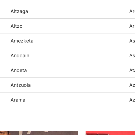
Altzaga
Ar
Altzo
Ar
Amezketa
As
Andoain
As
Anoeta
At
Antzuola
Az
Arama
Az