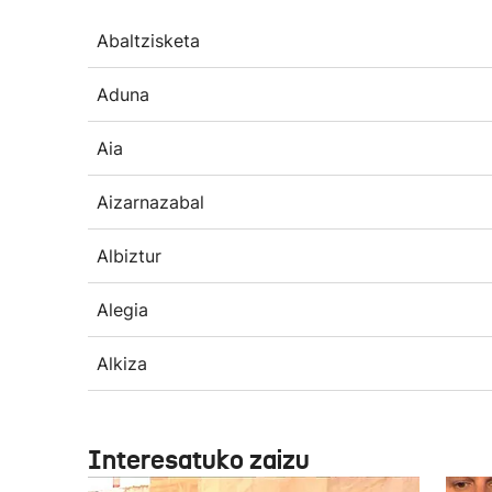
Abaltzisketa
Aduna
Aia
Aizarnazabal
Albiztur
Alegia
Alkiza
Interesatuko zaizu