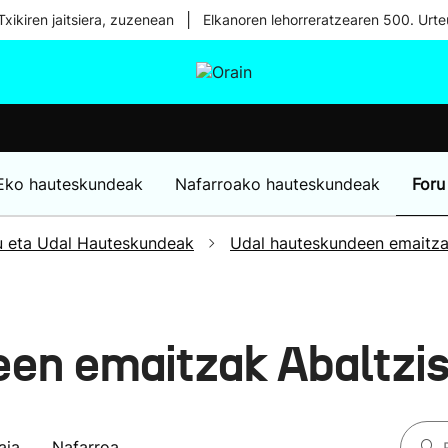
|
xikiren jaitsiera, zuzenean
Elkanoren lehorreratzearen 500. Urte
tura
Ikusmiran
Egural
Osasuna
Teknologia
Eko hauteskundeak
Nafarroako hauteskundeak
Foru
u eta Udal Hauteskundeak
Udal hauteskundeen emaitz
en emaitzak Abaltzi
aia
Nafarroa