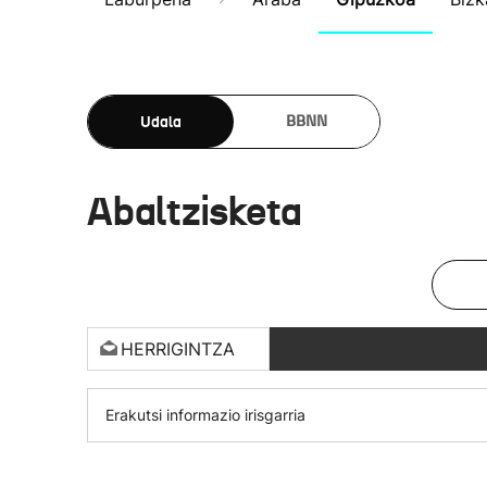
Udala
BBNN
Abaltzisketa
HERRIGINTZA
Erakutsi informazio irisgarria