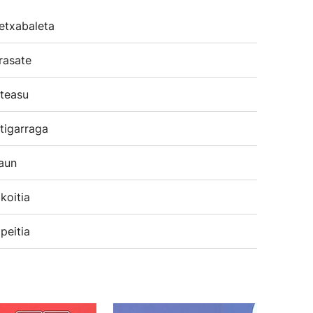
etxabaleta
rasate
teasu
tigarraga
aun
koitia
peitia