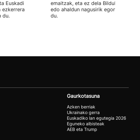
ta Euskadi
emaitzak, eta ez dela Bilduko alkateri
a ezkerrera
edo ahaldun nagusirik egongo ziurtat
 du.
du.
Gaurkotasuna
Azken berriak
Ukrainako gerra
Euskadiko lan egutegia 2026
Eguneko albisteak
AEB eta Trump