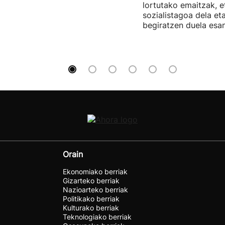
lortutako emaitzak, e
sozialistagoa dela et
begiratzen duela esan
Orain
Ekonomiako berriak
Gizarteko berriak
Nazioarteko berriak
Politikako berriak
Kulturako berriak
Teknologiako berriak