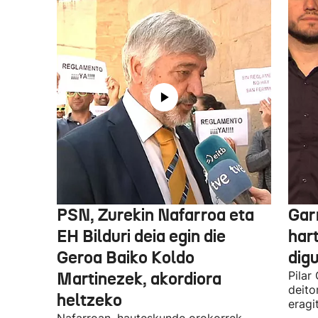
PSN, Zurekin Nafarroa eta
Garr
EH Bilduri deia egin die
hart
Geroa Baiko Koldo
digu
Martinezek, akordiora
Pilar
deito
heltzeko
eragi
Nafarroan, hauteskunde orokorrek