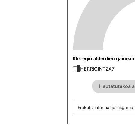
Klik egin alderdien gainea
HERRIGINTZA
7
Hautatutakoa a
Erakutsi informazio irisgarria