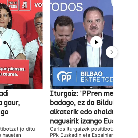
adi
Iturgaiz: 'PPren menpe
a gaur,
badago, ez da Bilduko
ago
alkaterik edo ahaldun
nagusirik izango Euskadin'
ibotzat jo ditu
Carlos Iturgaizek positibotzat jo ditu
 hauetan
PPk Euskadin eta Espainian lortutako