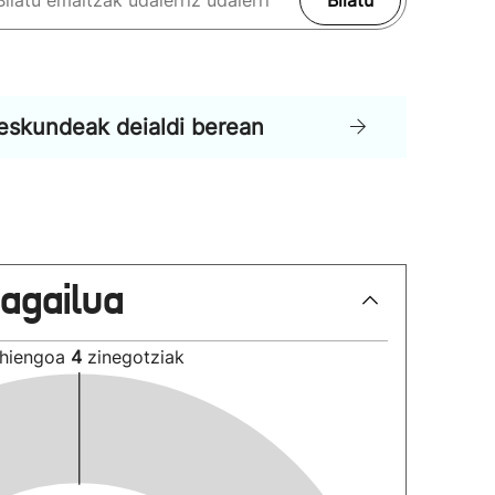
Bilatu
eskundeak deialdi berean
lagailua
hiengoa
4
zinegotziak