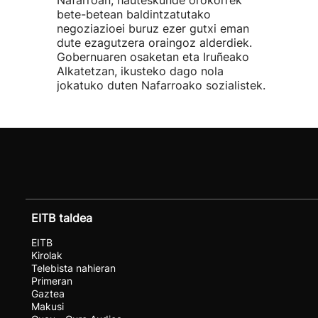
bete-betean baldintzatutako
negoziazioei buruz ezer gutxi eman
dute ezagutzera oraingoz alderdiek.
Gobernuaren osaketan eta Iruñeako
Alkatetzan, ikusteko dago nola
jokatuko duten Nafarroako sozialistek.
EITB taldea
EITB
Kirolak
Telebista nahieran
Primeran
Gaztea
Makusi