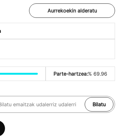
Aurrekoekin alderatu
a
Parte-hartzea:
% 69.96
Bilatu