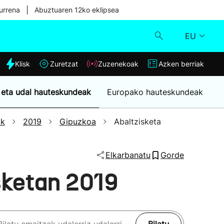
|
urrena
Abuztuaren 12ko eklipsea
EU
dia
Klisk
Zuretzat
Zuzenekoak
Azken berriak
Klisk
 eta udal hauteskundeak
Europako hauteskundeak
Zuzenekoak
ak
2019
Gipuzkoa
Abaltzisketa
Zuretzat
Elkarbanatu
Gorde
Azken berriak
sketan 2019