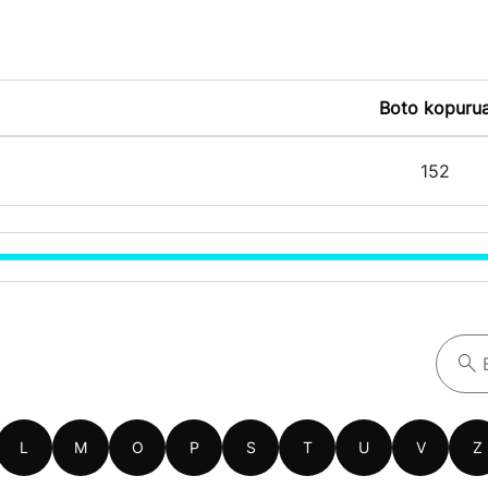
Boto kopuru
152
L
M
O
P
S
T
U
V
Z