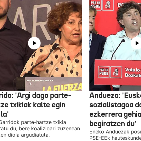
ido: 'Argi dago parte-
Andueza: 'Eusk
ze txikiak kalte egin
sozialistagoa d
la'
ezkerrera gehi
 Garridok parte-hartze txikia
begiratzen du'
ratu du, bere koalizioari zuzenean
Eneko Anduezak posit
ten diola argudiatuta.
PSE-EEk hauteskunde