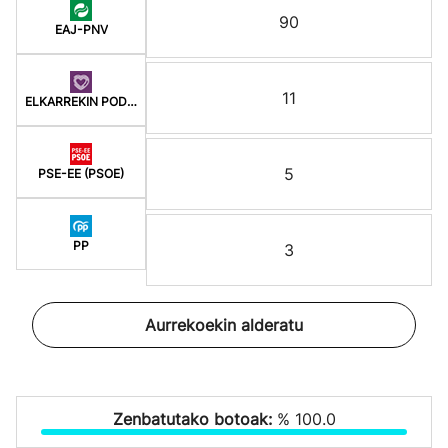
90
EAJ-PNV
11
ELKARREKIN PODEMOS
5
PSE-EE (PSOE)
PP
3
Aurrekoekin alderatu
Zenbatutako botoak:
% 100.0