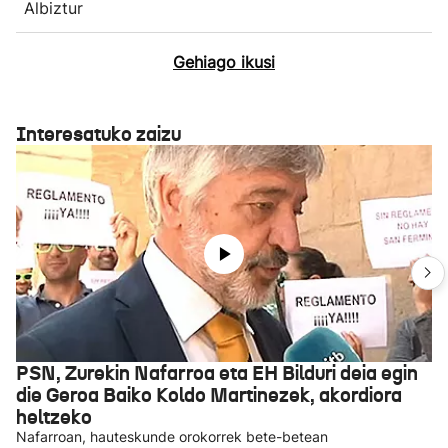
Albiztur
Gehiago ikusi
Interesatuko zaizu
PSN, Zurekin Nafarroa eta EH Bilduri deia egin
die Geroa Baiko Koldo Martinezek, akordiora
heltzeko
Nafarroan, hauteskunde orokorrek bete-betean