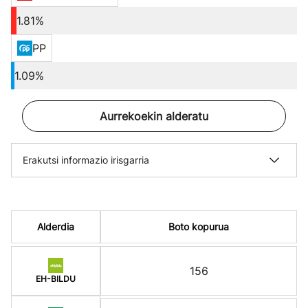
1.81%
PP
1.09%
Aurrekoekin alderatu
Erakutsi informazio irisgarria
Alderdia
Boto kopurua
156
EH-BILDU