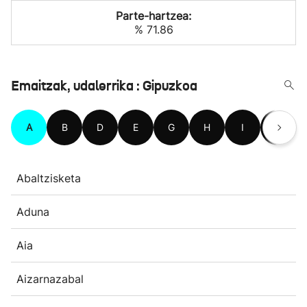
Parte-hartzea:
% 71.86
Emaitzak, udalerrika : Gipuzkoa
A
B
D
E
G
H
I
L
Abaltzisketa
Aduna
Aia
Aizarnazabal