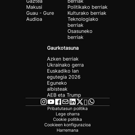
Gaztea
berriak
Makusi
Politikako berriak
Guau - Gure
Kulturako berriak
Audioa
Teknologiako
berriak
Osasuneko
berriak
Gaurkotasuna
Azken berriak
Ukrainako gerra
Euskadiko lan
egutegia 2026
Eguneko
albisteak
AEB eta Trump
Pribatutasun politika
Lege oharra
Cookie politika
Cookieen konfigurazioa
Harremana