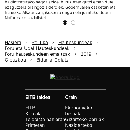
baldintzatutako negoziazioei buruz ezer gutxi eman dute
ezagutzera oraingoz alderdiek. Gobernuaren osaketan eta
Iruñeako Alkatetzan, ikusteko dago nola jokatuko duten
Nafarroako sozialistek.
Hasiera
Politika
Hauteskundeak
Foru eta Udal Hauteskundeak
Foru hauteskundeen emaitzak
2019
Gipuzkoa
Bidania-Goiatz
EITB taldea
Orain
EITB
Ekonomiako
Kirolak
berriak
Telebista nahieran
Gizarteko berriak
Primeran
Nazioarteko