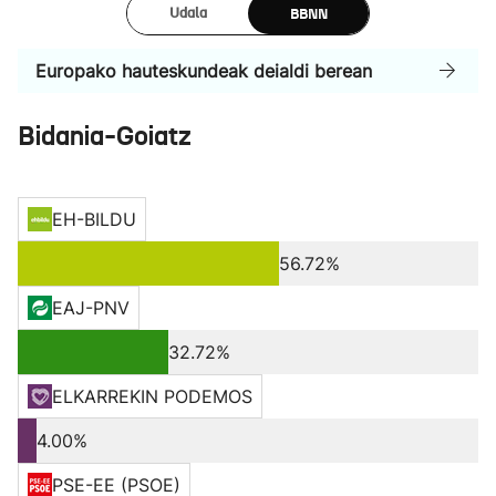
BBNN
Udala
Europako hauteskundeak deialdi berean
Bidania-Goiatz
EH-BILDU
56.72%
EAJ-PNV
32.72%
ELKARREKIN PODEMOS
4.00%
PSE-EE (PSOE)