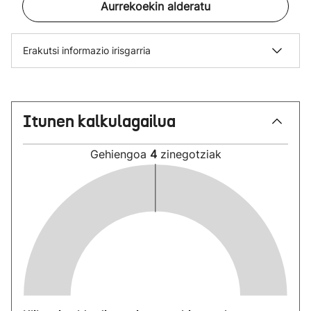
Aurrekoekin alderatu
Erakutsi informazio irisgarria
Itunen kalkulagailua
Gehiengoa
4
zinegotziak