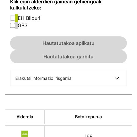
Klik egin alderdien gainean gehiengoak
kalkulatzeko:
EH Bildu
4
GB
3
Hautatutakoa aplikatu
Hautatutakoa garbitu
Erakutsi informazio irisgarria
Alderdia
Boto kopurua
169