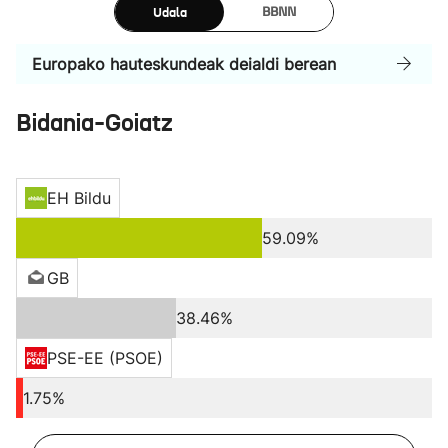
Udala
BBNN
Europako hauteskundeak deialdi berean
Bidania-Goiatz
EH Bildu
59.09%
GB
38.46%
PSE-EE (PSOE)
1.75%