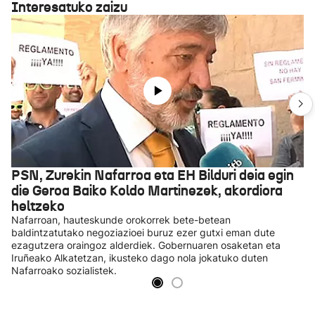
Interesatuko zaizu
PSN, Zurekin Nafarroa eta EH Bilduri deia egin
die Geroa Baiko Koldo Martinezek, akordiora
heltzeko
Nafarroan, hauteskunde orokorrek bete-betean
baldintzatutako negoziazioei buruz ezer gutxi eman dute
ezagutzera oraingoz alderdiek. Gobernuaren osaketan eta
Iruñeako Alkatetzan, ikusteko dago nola jokatuko duten
Nafarroako sozialistek.