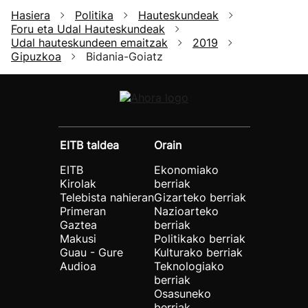
Hasiera
Politika
Hauteskundeak
Foru eta Udal Hauteskundeak
Udal hauteskundeen emaitzak
2019
Gipuzkoa
Bidania-Goiatz
EITB taldea
Orain
EITB
Ekonomiako
Kirolak
berriak
Telebista nahieran
Gizarteko berriak
Primeran
Nazioarteko
Gaztea
berriak
Makusi
Politikako berriak
Guau - Gure
Kulturako berriak
Audioa
Teknologiako
berriak
Osasuneko
berriak