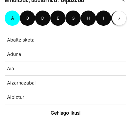
Emaitzak, udalerrika : Gipuzkoa
A
B
D
E
G
H
I
L
Abaltzisketa
Aduna
Aia
Aizarnazabal
Albiztur
Gehiago ikusi