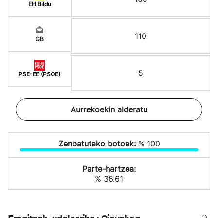
EH Bildu
110
GB
5
PSE-EE (PSOE)
Aurrekoekin alderatu
Zenbatutako botoak:
% 100
Parte-hartzea:
% 36.61