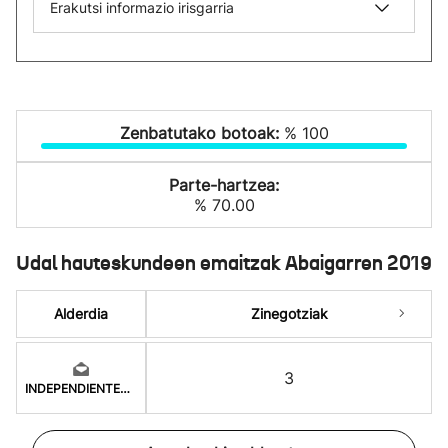
Erakutsi informazio irisgarria
Zenbatutako botoak:
% 100
Parte-hartzea:
% 70.00
Udal hauteskundeen emaitzak Abaigarren 2019
Alderdia
Zinegotziak
3
INDEPENDIENTES POR A