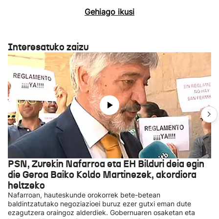
Gehiago ikusi
Interesatuko zaizu
PSN, Zurekin Nafarroa eta EH Bilduri deia egin
die Geroa Baiko Koldo Martinezek, akordiora
heltzeko
Nafarroan, hauteskunde orokorrek bete-betean
baldintzatutako negoziazioei buruz ezer gutxi eman dute
ezagutzera oraingoz alderdiek. Gobernuaren osaketan eta