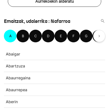
Aurrekoekin alderatu
Emaitzak, udalerrika : Nafarroa
A
B
C
D
E
F
G
H
Abaigar
Abartzuza
Abaurregaina
Abaurrepea
Aberin