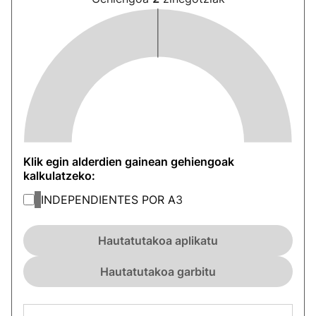
Klik egin alderdien gainean gehiengoak
kalkulatzeko:
INDEPENDIENTES POR A
3
Hautatutakoa aplikatu
Hautatutakoa garbitu