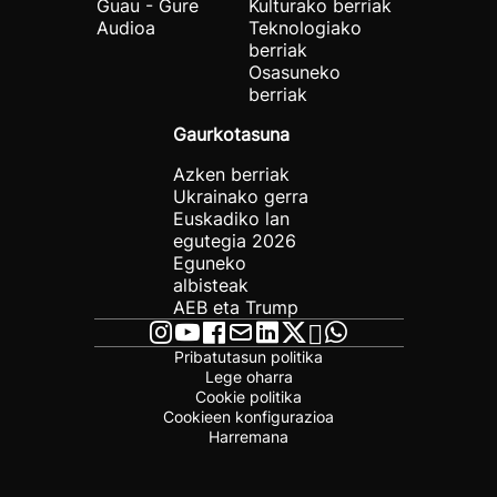
Guau - Gure
Kulturako berriak
Audioa
Teknologiako
berriak
Osasuneko
berriak
Gaurkotasuna
Azken berriak
Ukrainako gerra
Euskadiko lan
egutegia 2026
Eguneko
albisteak
AEB eta Trump
Pribatutasun politika
Lege oharra
Cookie politika
Cookieen konfigurazioa
Harremana