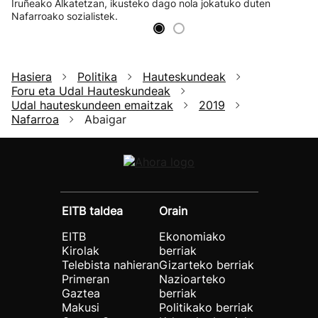
Iruñeako Alkatetzan, ikusteko dago nola jokatuko duten
Nafarroako sozialistek.
Hasiera
Politika
Hauteskundeak
Foru eta Udal Hauteskundeak
Udal hauteskundeen emaitzak
2019
Nafarroa
Abaigar
EITB taldea
Orain
EITB
Ekonomiako
Kirolak
berriak
Telebista nahieran
Gizarteko berriak
Primeran
Nazioarteko
Gaztea
berriak
Makusi
Politikako berriak