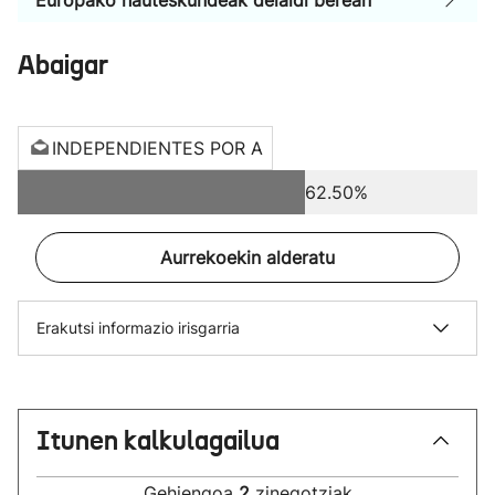
Europako hauteskundeak deialdi berean
Abaigar
INDEPENDIENTES POR A
62.50%
Aurrekoekin alderatu
Erakutsi informazio irisgarria
Itunen kalkulagailua
Gehiengoa
2
zinegotziak