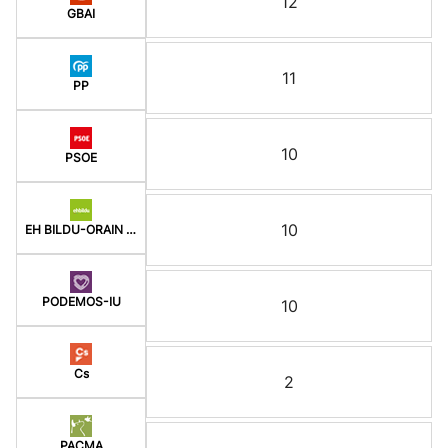
12
GBAI
11
PP
10
PSOE
10
EH BILDU-ORAIN ERREP
PODEMOS-IU
10
Cs
2
PACMA