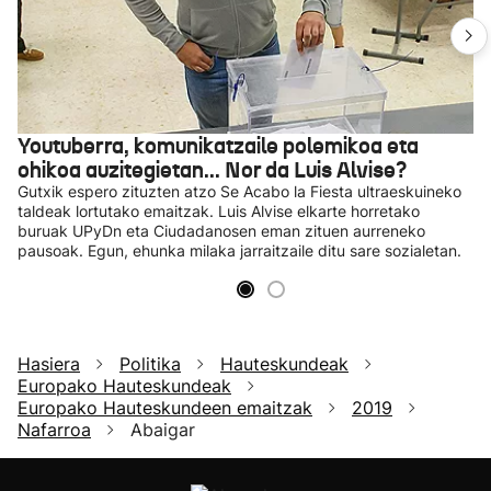
Youtuberra, komunikatzaile polemikoa eta
ohikoa auzitegietan... Nor da Luis Alvise?
Gutxik espero zituzten atzo Se Acabo la Fiesta ultraeskuineko
taldeak lortutako emaitzak. Luis Alvise elkarte horretako
buruak UPyDn eta Ciudadanosen eman zituen aurreneko
pausoak. Egun, ehunka milaka jarraitzaile ditu sare sozialetan.
Hasiera
Politika
Hauteskundeak
Europako Hauteskundeak
Europako Hauteskundeen emaitzak
2019
Nafarroa
Abaigar