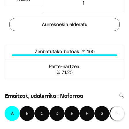
1
Aurrekoekin alderatu
Zenbatutako botoak:
% 100
Parte-hartzea:
% 71.25
Emaitzak, udalerrika : Nafarroa
A
B
C
D
E
F
G
H