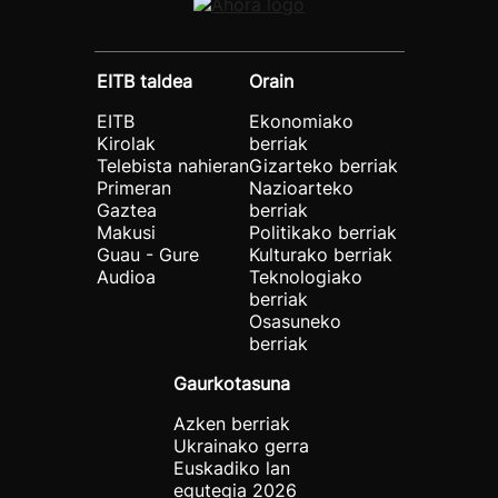
EITB taldea
Orain
EITB
Ekonomiako
Kirolak
berriak
Telebista nahieran
Gizarteko berriak
Primeran
Nazioarteko
Gaztea
berriak
Makusi
Politikako berriak
Guau - Gure
Kulturako berriak
Audioa
Teknologiako
berriak
Osasuneko
berriak
Gaurkotasuna
Azken berriak
Ukrainako gerra
Euskadiko lan
egutegia 2026