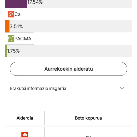
17.54%
Cs
3.51%
PACMA
1.75%
Aurrekoekin alderatu
Erakutsi informazio irisgarria
Alderdia
Boto kopurua