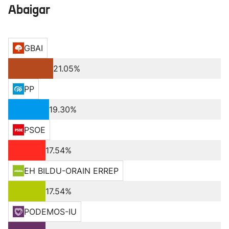
Abaigar
GBAI
21.05%
PP
19.30%
PSOE
17.54%
EH BILDU-ORAIN ERREP
17.54%
PODEMOS-IU