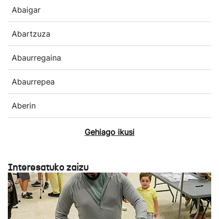
Abaigar
Abartzuza
Abaurregaina
Abaurrepea
Aberin
Gehiago ikusi
Interesatuko zaizu