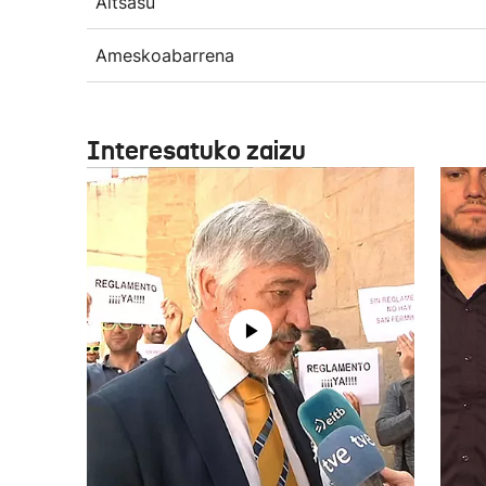
Altsasu
Ameskoabarrena
Interesatuko zaizu