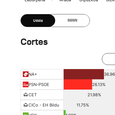
Udala
BBNN
Cortes
NA+
36.9
PSN-PSOE
26.13%
CET
21.98%
CICo - EH Bildu
11.75%