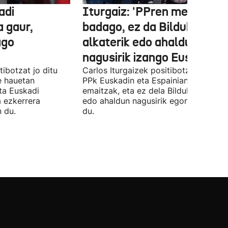
adi
Iturgaiz: 'PPren menpe
a gaur,
badago, ez da Bilduko
ago
alkaterik edo ahaldun
nagusirik izango Euskadin'
ibotzat jo ditu
Carlos Iturgaizek positibotzat jo ditu
 hauetan
PPk Euskadin eta Espainian lortutako
ta Euskadi
emaitzak, eta ez dela Bilduko alkateri
a ezkerrera
edo ahaldun nagusirik egongo ziurtat
 du.
du.