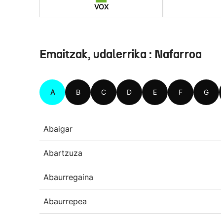
VOX
Emaitzak, udalerrika : Nafarroa
A
B
C
D
E
F
G
Abaigar
Abartzuza
Abaurregaina
Abaurrepea