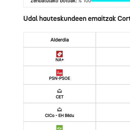
Zenbatutako botoak:
% 100
Udal hauteskundeen emaitzak Cor
Alderdia
NA+
PSN-PSOE
CET
CICo - EH Bildu