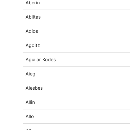
Aberin
Ablitas
Adios
Agoitz
Aguilar Kodes
Aiegi
Alesbes
Allin
Allo