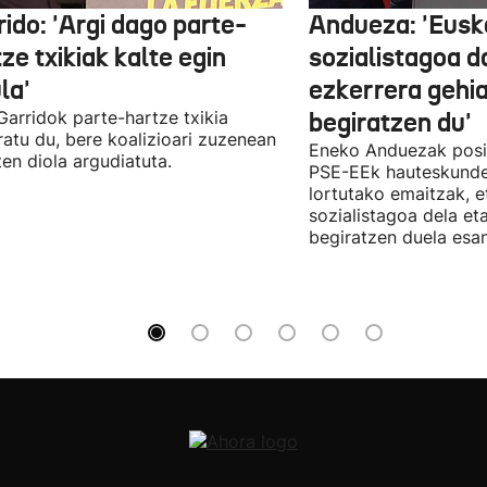
ido: 'Argi dago parte-
Andueza: 'Eusk
ze txikiak kalte egin
sozialistagoa d
la'
ezkerrera gehi
 Garridok parte-hartze txikia
begiratzen du'
ratu du, bere koalizioari zuzenean
Eneko Anduezak posit
ten diola argudiatuta.
PSE-EEk hauteskunde
lortutako emaitzak, e
sozialistagoa dela et
begiratzen duela esan