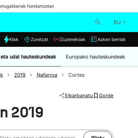
ortugaldarrak hondartzetan
EU
dia
Klisk
Zuretzat
Zuzenekoak
Azken berriak
Klisk
 eta udal hauteskundeak
Europako hauteskundeak
Zuzenekoak
ak
2019
Nafarroa
Cortes
Zuretzat
Elkarbanatu
Gorde
Azken berriak
en 2019