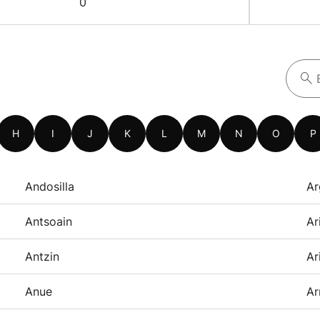
0
H
I
J
K
L
M
N
O
P
Andosilla
Ar
Antsoain
Ar
Antzin
Ar
Anue
Ar