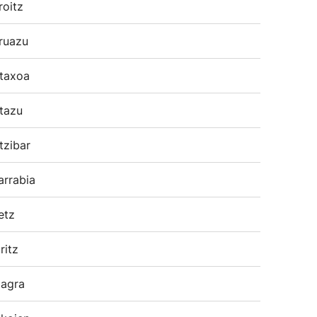
roitz
ruazu
taxoa
tazu
tzibar
arrabia
etz
ritz
agra