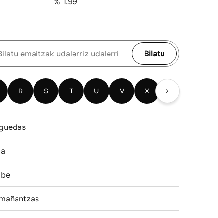
% 1.99
Bilatu
R
S
T
U
V
X
Z
guedas
ia
ibe
mañantzas