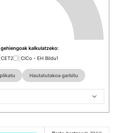
n gehiengoak kalkulatzeko:
CET
2
CICo - EH Bildu
1
plikatu
Hautatutakoa garbitu