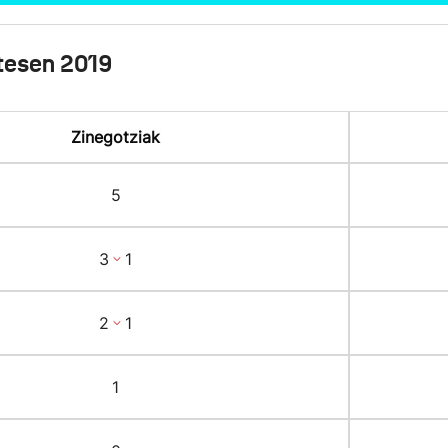
tesen 2019
Zinegotziak
5
3
1
2
1
1