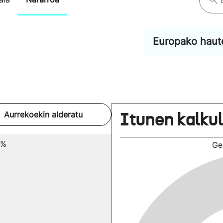
Europako haut
Itunen kalku
Aurrekoekin alderatu
6%
Ge