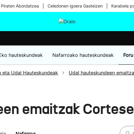
|
|
 Piraten Abordatzea
Celedonen igoera Gasteizen
Karabela p
tura
Ikusmiran
Egural
Osasuna
Teknologia
Eko hauteskundeak
Nafarroako hauteskundeak
Foru
u eta Udal Hauteskundeak
Udal hauteskundeen emaitz
een emaitzak Cortes
aia
Nafarroa