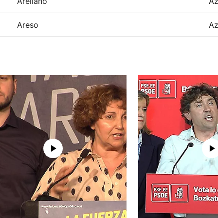
Arellano
Az
Areso
Az