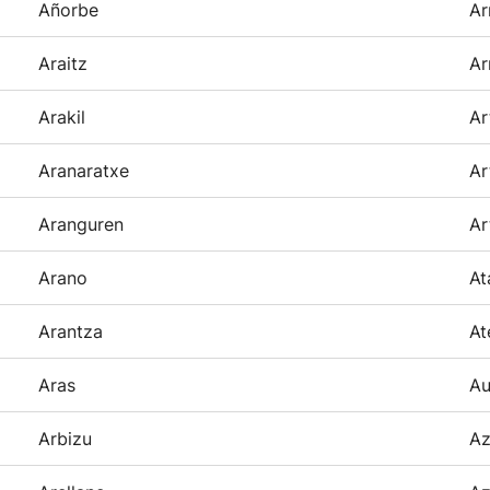
Añorbe
Ar
Araitz
Ar
Arakil
Ar
Aranaratxe
Ar
Aranguren
Ar
Arano
At
Arantza
At
Aras
Au
Arbizu
Az