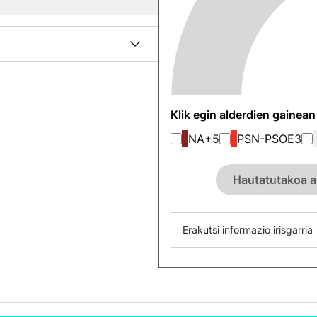
Klik egin alderdien gainea
NA+
5
PSN-PSOE
3
Hautatutakoa a
Erakutsi informazio irisgarria