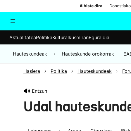
Albiste dira
Donostiako
Aktualitatea
Politika
Kul
Aktualitatea
Politika
Kultura
Ikusmiran
Eguraldia
Gizartea
Hauteskundeak
Ekonomia
Hauteskundeak
Hauteskunde orokorrak
EA
Munduko albisteak
Hasiera
Politika
Hauteskundeak
For
Entzun
Udal hauteskund
Laburpena
Araba
Gipuzkoa
Bizk