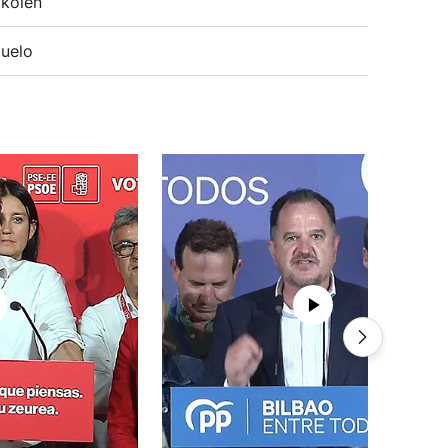
koien
uelo