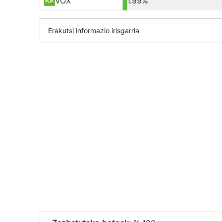
VOX
1.99%
Erakutsi informazio irisgarria