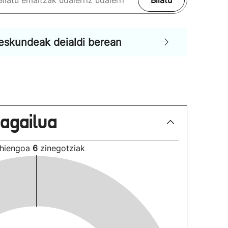
Bilatu
eskundeak deialdi berean
lagailua
hiengoa
6
zinegotziak