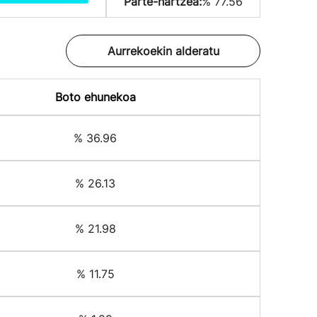
Parte-hartzea:
% 77.56
Aurrekoekin alderatu
Boto ehunekoa
% 36.96
% 26.13
% 21.98
% 11.75