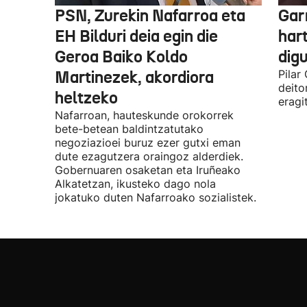
PSN, Zurekin Nafarroa eta
Garr
EH Bilduri deia egin die
hart
Geroa Baiko Koldo
digu
Martinezek, akordiora
Pilar
deito
heltzeko
eragi
Nafarroan, hauteskunde orokorrek
bete-betean baldintzatutako
negoziazioei buruz ezer gutxi eman
dute ezagutzera oraingoz alderdiek.
Gobernuaren osaketan eta Iruñeako
Alkatetzan, ikusteko dago nola
jokatuko duten Nafarroako sozialistek.