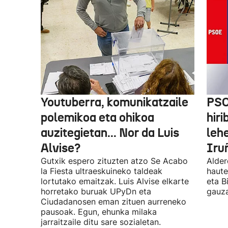
Youtuberra, komunikatzaile
PSO
polemikoa eta ohikoa
hiri
auzitegietan... Nor da Luis
leh
Alvise?
Iru
Gutxik espero zituzten atzo Se Acabo
Alder
la Fiesta ultraeskuineko taldeak
haute
lortutako emaitzak. Luis Alvise elkarte
eta B
horretako buruak UPyDn eta
gauza
Ciudadanosen eman zituen aurreneko
pausoak. Egun, ehunka milaka
jarraitzaile ditu sare sozialetan.