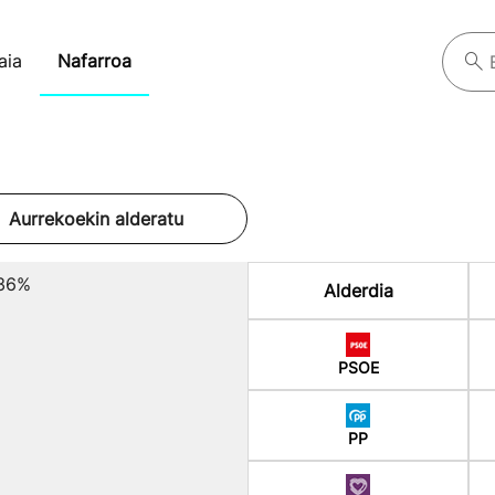
aia
Nafarroa
Aurrekoekin alderatu
36%
Alderdia
PSOE
PP