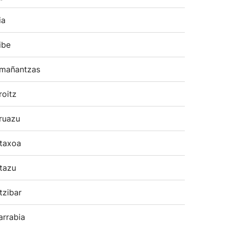
ia
ibe
mañantzas
roitz
ruazu
taxoa
tazu
tzibar
arrabia