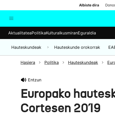
Albiste dira
Donos
Aktualitatea
Politika
Kul
Aktualitatea
Politika
Kultura
Ikusmiran
Eguraldia
Gizartea
Hauteskundeak
Ekonomia
Hauteskundeak
Hauteskunde orokorrak
EA
Munduko albisteak
Hasiera
Politika
Hauteskundeak
Eur
Entzun
Europako hautes
Cortesen 2019