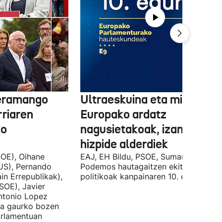
 eramango
Ultraeskuina eta migrazioa
rriaren
Europako ardatz
ko
nagusietakoak, izan dituzt
hizpide alderdiek
OE), Oihane
EAJ, EH Bildu, PSOE, Sumar, PP eta
US), Pernando
Podemos hautagaitzen ekitaldi
in Errepublikak),
politikoak kanpainaren 10. egunean.
SOE), Javier
Antonio Lopez
ira gaurko bozen
rlamentuan