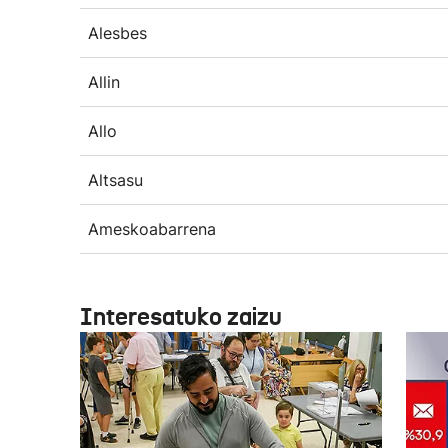
Alesbes
Allin
Allo
Altsasu
Ameskoabarrena
Interesatuko zaizu