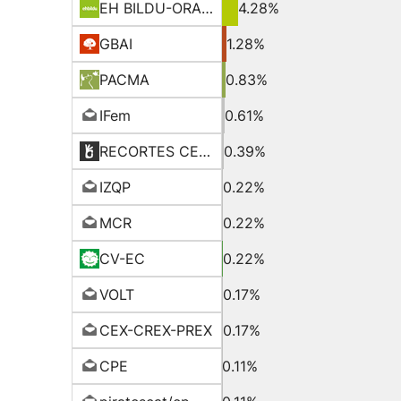
EH BILDU-ORAIN ERREP
4.28%
GBAI
1.28%
PACMA
0.83%
IFem
0.61%
RECORTES CERO-LV-GVE
0.39%
IZQP
0.22%
MCR
0.22%
CV-EC
0.22%
VOLT
0.17%
CEX-CREX-PREX
0.17%
CPE
0.11%