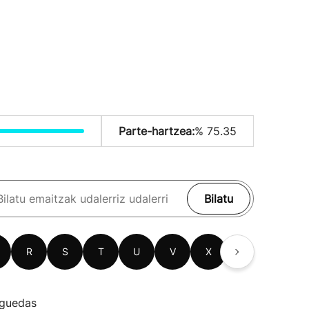
Parte-hartzea:
% 75.35
Bilatu
R
S
T
U
V
X
Z
guedas