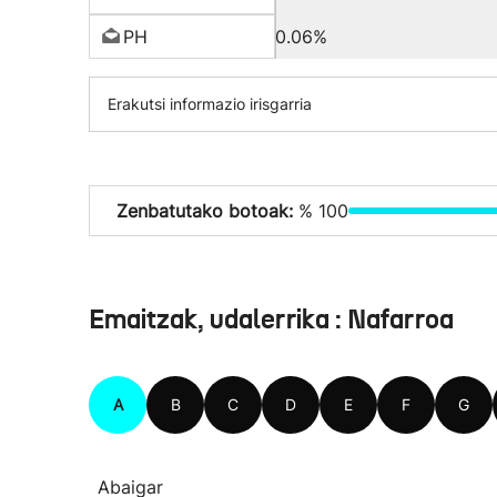
PH
0.06%
Erakutsi informazio irisgarria
Zenbatutako botoak:
% 100
Emaitzak, udalerrika : Nafarroa
A
B
C
D
E
F
G
Abaigar