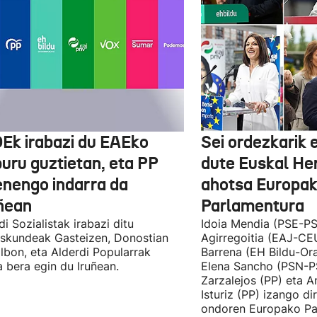
Ek irabazi du EAEko
Sei ordezkarik
buru guztietan, eta PP
dute Euskal He
enengo indarra da
ahotsa Europa
ñean
Parlamentura
di Sozialistak irabazi ditu
Idoia Mendia (PSE-PS
skundeak Gasteizen, Donostian
Agirregoitia (EAJ-CE
ilbon, eta Alderdi Popularrak
Barrena (EH Bildu-Ora
 bera egin du Iruñean.
Elena Sancho (PSN-P
Zarzalejos (PP) eta 
Isturiz (PP) izango d
ondoren Europako Pa