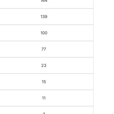
164
139
100
77
23
15
11