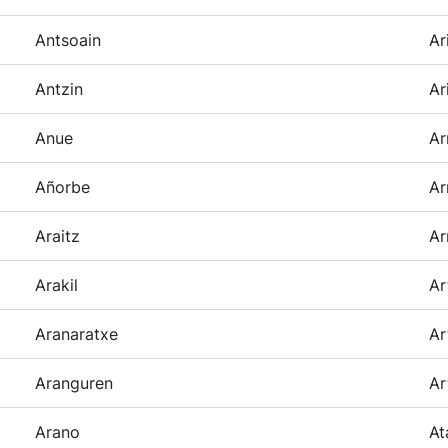
Antsoain
Ar
Antzin
Ar
Anue
Ar
Añorbe
Ar
Araitz
Ar
Arakil
Ar
Aranaratxe
Ar
Aranguren
Ar
Arano
At