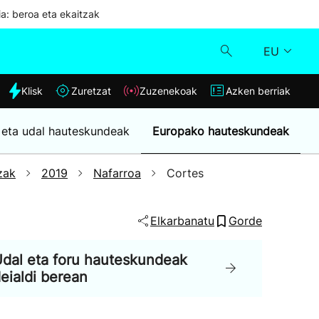
ia: beroa eta ekaitzak
EU
dia
Klisk
Zuretzat
Zuzenekoak
Azken berriak
Klisk
 eta udal hauteskundeak
Europako hauteskundeak
Zuzenekoak
zak
2019
Nafarroa
Cortes
Zuretzat
Elkarbanatu
Gorde
Azken berriak
dal eta foru hauteskundeak
eialdi berean