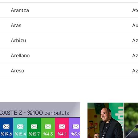
Arantza
At
Aras
Au
Arbizu
Az
Arellano
Az
Areso
Az