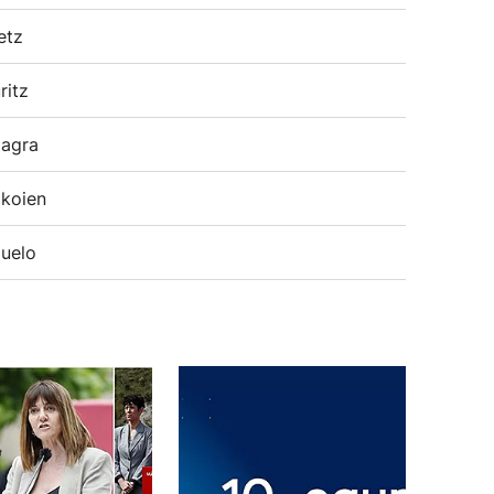
etz
ritz
agra
koien
uelo