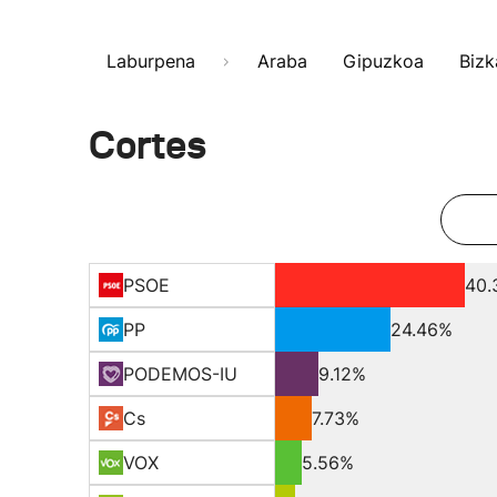
Laburpena
Araba
Gipuzkoa
Bizk
Cortes
PSOE
40.
PP
24.46%
PODEMOS-IU
9.12%
Cs
7.73%
VOX
5.56%