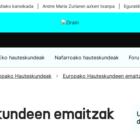
|
|
tiako kanoikada
Andre Maria Zuriaren azken txanpa
Egurald
tura
Ikusmiran
Egural
Osasuna
Teknologia
Eko hauteskundeak
Nafarroako hauteskundeak
Foru
opako Hauteskundeak
Europako Hauteskundeen emait
kundeen emaitzak
U
d