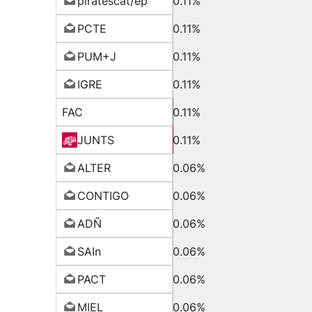
piratescat/ep
0.11%
PCTE
0.11%
PUM+J
0.11%
IGRE
0.11%
FAC
0.11%
JUNTS
0.11%
ALTER
0.06%
CONTIGO
0.06%
ADÑ
0.06%
SAIn
0.06%
PACT
0.06%
MIEL
0.06%