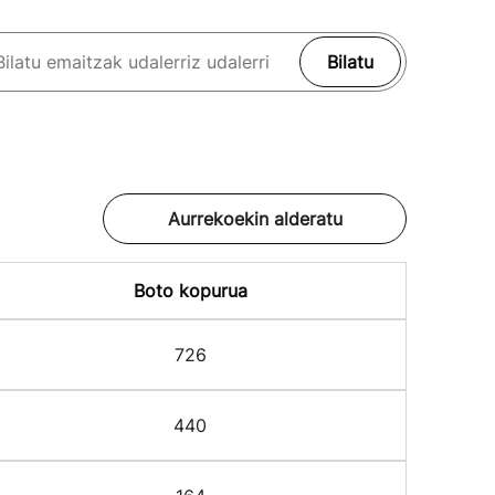
Bilatu
Aurrekoekin alderatu
Boto kopurua
726
440