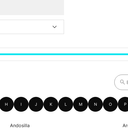
H
I
J
K
L
M
N
O
P
Andosilla
Ar