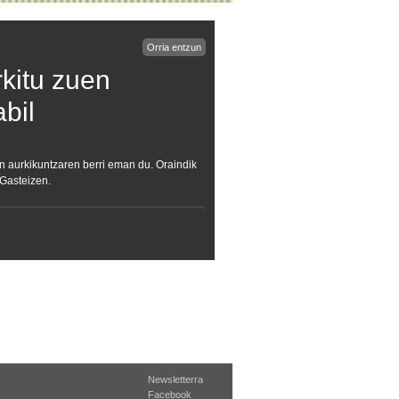
Orria entzun
rkitu zuen
bil
en aurkikuntzaren berri eman du. Oraindik
 Gasteizen.
Newsletterra
Facebook