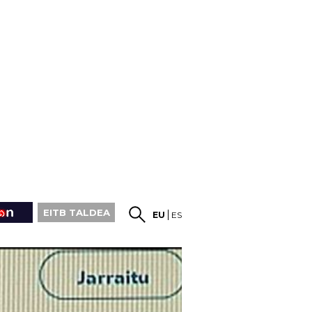
EITB TALDEA
EU
ES