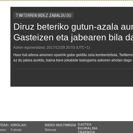
TWITERREN BIDEZ ZABALDU DU
Diruz beteriko gutun-azala au
Gasteizen eta jabearen bila da
Azken eguneratzea:
2017/12/28
20:53
(UTC+1)
Haur bat aitona-amonen oparirik gabe gelditu zela konbentzituta, Twitterr
ez du jabea aurkitu, baina bere jokabide txalogarria askoren ahotan dago
GAZTEA
TEAK:
KIROLAK:
BIDEO MULTIMEDIA
EGURALDIA
tatea
Futbola
Bideoak
TRAFIKOA