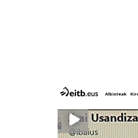
Albisteak
Kir