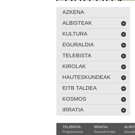
AZKENA
ALBISTEAK
KULTURA
EGURALDIA
TELEBISTA
KIROLAK
HAUTESKUNDEAK
EITB TALDEA
KOSMOS
IRRATIA
TELEBISTA:
IRRATIA:
ALBIS
Programazioa
Euskadi Irratia
Aktuali