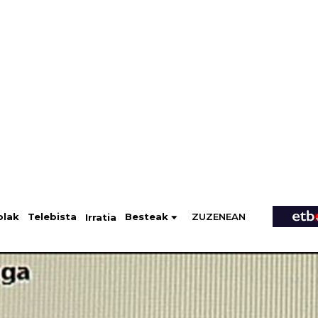
ZUZENEAN
Telebista
Besteak
olak
Irratia