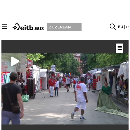
☰
EU
E
ZUZENEAN
☰