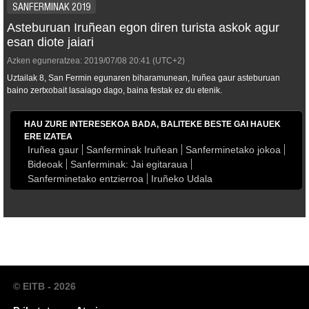
SANFERMINAK 2019
Asteburuan Iruñean egon diren turista askok agur
esan diote jaiari
Azken eguneratzea:
2019/07/08
20:41
(UTC+2)
Uztailak 8, San Fermin egunaren biharamunean, Iruñea gaur asteburuan
baino zertxobait lasaiago dago, baina festak ez du etenik.
HAU ZURE INTERESEKOA BADA, BALITEKE BESTE GAI HAUEK
ERE IZATEA
Iruñea gaur
Sanferminak Iruñean
Sanferminetako jokoa
Bideoak
Sanferminak: Jai egitaraua
Sanferminetako entzierroa
Iruñeko Udala
© EITB - 2026