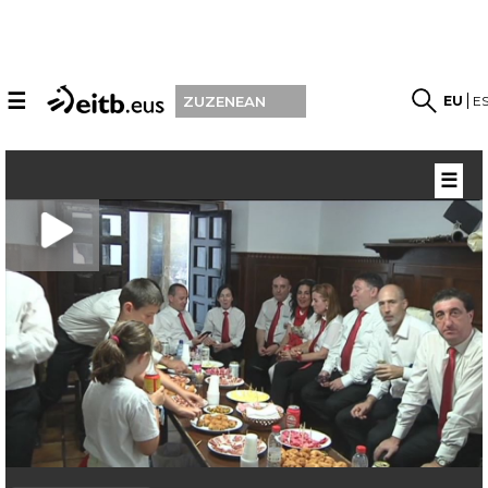
☰
EU
E
ZUZENEAN
☰