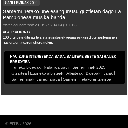
SANFERMINAK 2019
Sanferminetako une esanguratsu guztietan dago La
Pamplonesa musika-banda
Azken eguneratzea:
2019/07/07
14:04
(UTC+2)
ALAITZ ALKORTA
100 urte bete ditu aurten, eta iruindarrek oparia eskaini diote sanferminen
hasiera ematearen ohorearekin.
HAU ZURE INTERESEKOA BADA, BALITEKE BESTE GAI HAUEK
ERE IZATEA
Iruñeko bideoak
Nafarroa gaur
Sanferminak 2025
Gizartea
Eguneko albisteak
Albisteak
Bideoak
Jaiak
Sanferminak: Jai egitaraua
Sanferminetako entzierroa
© EITB - 2026