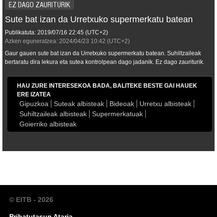
EZ DAGO ZAURITURIK
Sute bat izan da Urretxuko supermerkatu batean
Publikatuta:
2019/07/16
22:45
(UTC+2)
Azken eguneratzea:
2024/04/23
10:42
(UTC+2)
Gaur gauen sute bat izan da Urretxuko supermerkatu batean. Suhiltzaileak
bertaratu dira lekura eta sutea kontrolpean dago jadanik. Ez dago zauriturik.
HAU ZURE INTERESEKOA BADA, BALITEKE BESTE GAI HAUEK
ERE IZATEA
Gipuzkoa
Suteak albisteak
Bideoak
Urretxu albisteak
Suhiltzaileak albisteak
Supermerkatuak
Goierriko albisteak
© EITB - 2026
Pribatutasun Ataria