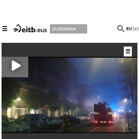
☰
EU
E
ZUZENEAN
☰