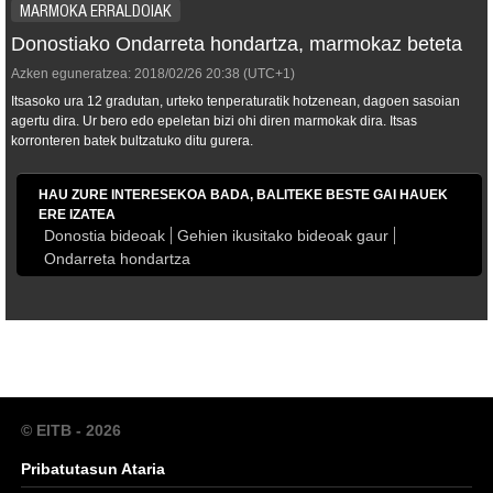
MARMOKA ERRALDOIAK
Donostiako Ondarreta hondartza, marmokaz beteta
Azken eguneratzea:
2018/02/26
20:38
(UTC+1)
Itsasoko ura 12 gradutan, urteko tenperaturatik hotzenean, dagoen sasoian
agertu dira. Ur bero edo epeletan bizi ohi diren marmokak dira. Itsas
korronteren batek bultzatuko ditu gurera.
HAU ZURE INTERESEKOA BADA, BALITEKE BESTE GAI HAUEK
ERE IZATEA
Donostia bideoak
Gehien ikusitako bideoak gaur
Ondarreta hondartza
© EITB - 2026
Pribatutasun Ataria