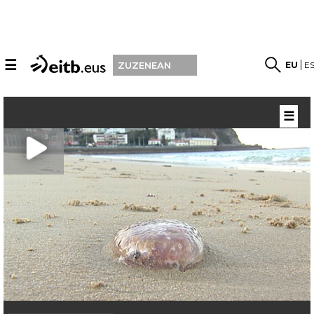
☰
EU
E
ZUZENEAN
☰