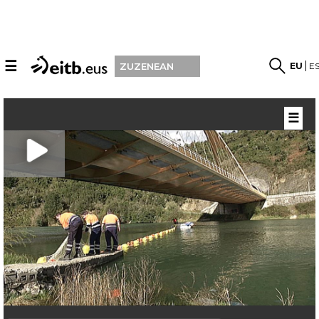
☰
EU
E
ZUZENEAN
☰