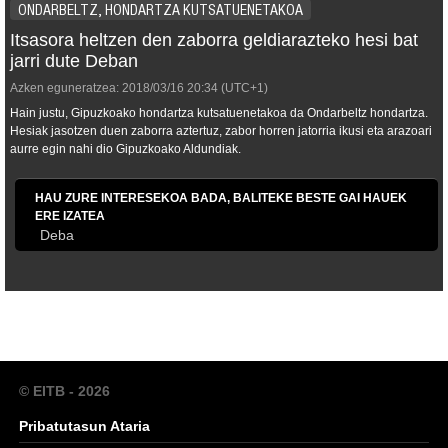
ONDARBELTZ, HONDARTZA KUTSATUENETAKOA
Itsasora heltzen den zaborra geldiarazteko hesi bat
jarri dute Deban
Azken eguneratzea:
2018/03/16
20:34
(UTC+1)
Hain justu, Gipuzkoako hondartza kutsatuenetakoa da Ondarbeltz hondartza.
Hesiak jasotzen duen zaborra aztertuz, zabor horren jatorria ikusi eta arazoari
aurre egin nahi dio Gipuzkoako Aldundiak.
HAU ZURE INTERESEKOA BADA, BALITEKE BESTE GAI HAUEK
ERE IZATEA
Deba
© EITB - 2026
Pribatutasun Ataria