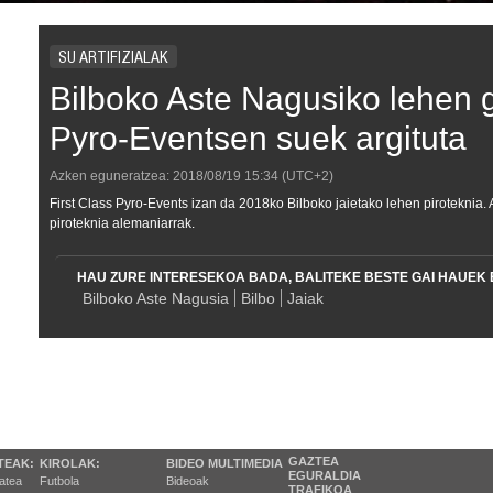
SU ARTIFIZIALAK
Bilboko Aste Nagusiko lehen g
Pyro-Eventsen suek argituta
Azken eguneratzea:
2018/08/19
15:34
(UTC+2)
First Class Pyro-Events izan da 2018ko Bilboko jaietako lehen piroteknia
piroteknia alemaniarrak.
HAU ZURE INTERESEKOA BADA, BALITEKE BESTE GAI HAUEK 
Bilboko Aste Nagusia
Bilbo
Jaiak
GAZTEA
TEAK:
KIROLAK:
BIDEO MULTIMEDIA
EGURALDIA
tatea
Futbola
Bideoak
TRAFIKOA