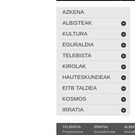
AZKENA
ALBISTEAK
KULTURA
EGURALDIA
TELEBISTA
KIROLAK
HAUTESKUNDEAK
EITB TALDEA
KOSMOS
IRRATIA
TELEBISTA:
IRRATIA:
ALBIS
Programazioa
Euskadi Irratia
Aktuali