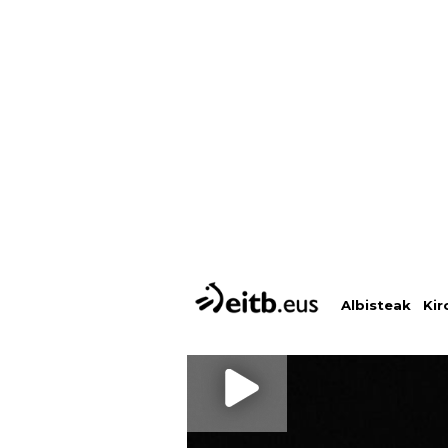
Albisteak
Kir