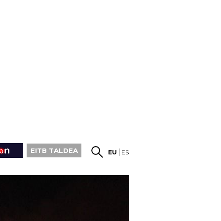
EITB TALDEA
EU
ES