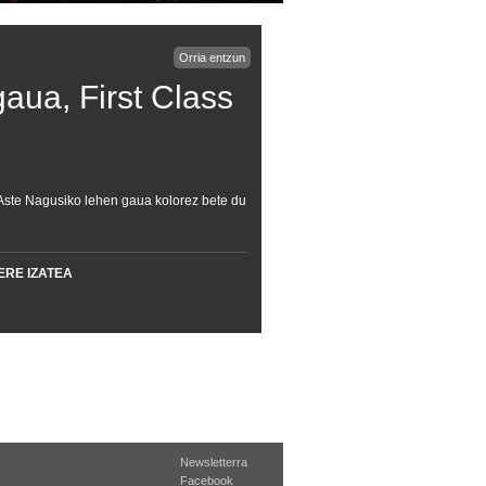
Orria entzun
aua, First Class
. Aste Nagusiko lehen gaua kolorez bete du
ERE IZATEA
Newsletterra
Facebook