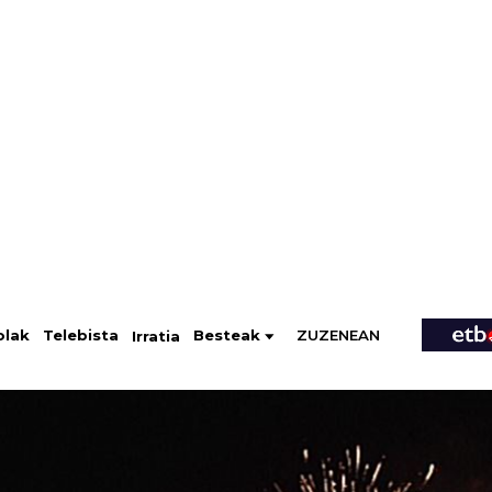
ZUZENEAN
Telebista
Besteak
olak
Irratia