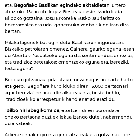
eta,
Begoñako Basilikan egindako ekitaldietan
, urtero
abuztuko 15ean ohi legez. Besteak beste, Mario Iceta
Bilboko gotzaina, Josu Erkoreka Eusko Jaurlaritzako
bozeramalea eta udal-gobernuko zenbait kide izan dira
bertan.
Milaka lagunek bat egin dute Basilikaren inguruetan,
Bizkaiko patroiaren omenez. Gainera, gaurko eguna -esan
du Aburtok- "ospatzeko eguna da, sentimenduz, emozioz,
eta tradizioz betetakoa; omentzeko eguna eta, bereziki,
festa eguna".
Bilboko gotzainak gidatutako meza nagusian parte hartu
eta gero, "Begoñara hurbilduko diren 15.000 pertsonari
agur berezia" helarazi die alkateak eta, beste behin,
"tradizioekiko errespeturik handiena" adierazi du.
"
Bilbo hiri abegikorra da
, etortzen diren borondate
oneko pertsona guztiek lekua izango dute", nabarmendu
du alkateak.
Adierazpenak egin eta gero, alkateak eta gotzainak lore