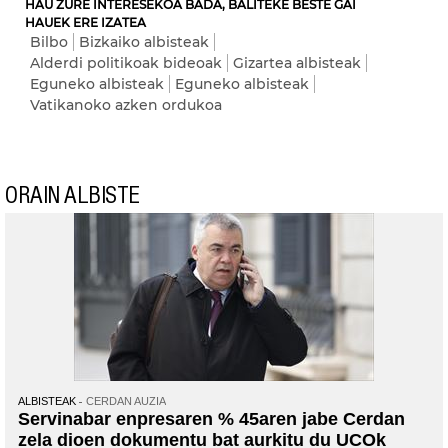
HAU ZURE INTERESEKOA BADA, BALITEKE BESTE GAI
HAUEK ERE IZATEA
Bilbo
Bizkaiko albisteak
Alderdi politikoak bideoak
Gizartea albisteak
Eguneko albisteak
Eguneko albisteak
Vatikanoko azken ordukoa
ORAIN ALBISTE
ALBISTEAK
CERDAN AUZIA
Servinabar enpresaren % 45aren jabe Cerdan
zela dioen dokumentu bat aurkitu du UCOk