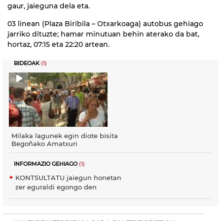
gaur, jaieguna dela eta.
03 linean (Plaza Biribila – Otxarkoaga) autobus gehiago
jarriko dituzte; hamar minutuan behin aterako da bat,
hortaz, 07:15 eta 22:20 artean.
BIDEOAK
(1)
Milaka lagunek egin diote bisita
Begoñako Amatxuri
INFORMAZIO GEHIAGO
(1)
KONTSULTATU jaiegun honetan
zer eguraldi egongo den