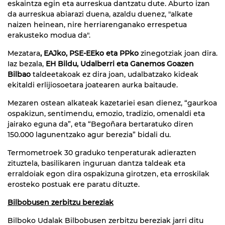
eskaintza egin eta aurreskua dantzatu dute. Aburto izan
da aurreskua abiarazi duena, azaldu duenez, "alkate
naizen heinean, nire herriarenganako errespetua
erakusteko modua da".
Mezatara
, EAJko, PSE-EEko eta PPko
zinegotziak joan dira.
Iaz bezala,
EH Bildu, Udalberri eta Ganemos Goazen
Bilbao
taldeetakoak ez dira joan, udalbatzako kideak
ekitaldi erlijiosoetara joatearen aurka baitaude.
Mezaren ostean alkateak kazetariei esan dienez, “gaurkoa
ospakizun, sentimendu, emozio, tradizio, omenaldi eta
jairako eguna da”, eta “Begoñara bertaratuko diren
150.000 lagunentzako agur berezia” bidali du.
Termometroek 30 graduko tenperaturak adierazten
zituztela, basilikaren inguruan dantza taldeak eta
erraldoiak egon dira ospakizuna girotzen, eta erroskilak
erosteko postuak ere paratu dituzte.
Bilbobusen zerbitzu bereziak
Bilboko Udalak Bilbobusen zerbitzu bereziak jarri ditu