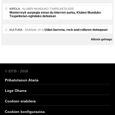
KIROLA
KLUBEN MUNDUKO TXAPELKETA 2025
Monterreyk aurpegia eman du Interren aurka, Kluben Munduko
Txapelketan egindako debutean
Udan barrena, rock-and-rollaren doinupean
KULTURA
EKAINAK 19-21
Albiste gehiago
© EITB - 2026
Pribatutasun Ataria
Lege Oharra
Cookien erabilera
Cookien konfigurazioa