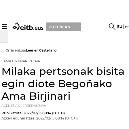
☰
EU
E
ZUZENEAN
Orria entzun
Leer en Castellano
AMA BIRJINAREN JAIA
Milaka pertsonak bisita
egin diote Begoñako
Ama Birjinari
AGENTZIAK | ERREDAKZIOA
Publikatuta:
2022/02/15
08:14
(UTC+1)
Azken eguneratzea:
2022/02/15
08:14
(UTC+1)