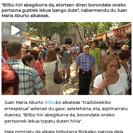
"Bilbo hiri abegikorra da, etortzen diren borondate oneko
pertsona guztiek lekua izango dute", nabarmendu du Juan
Maria Aburto alkateak.
1:26
Juan Maria Aburto
Bilbo
ko alkateak "tradizioekiko
errespetua" adierazi du gaur, astelehena, eta, azpimarratu
duenez, "Bilbo hiri abegikorra da, borondate oneko
pertsonek lekua topatu duten hiria".
Hala mintzatu da alkate bilbotarra Bizkaiko patroia dela