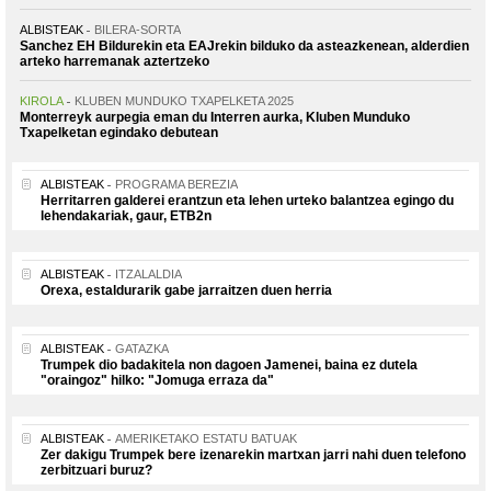
ALBISTEAK
BILERA-SORTA
Sanchez EH Bildurekin eta EAJrekin bilduko da asteazkenean, alderdien
arteko harremanak aztertzeko
KIROLA
KLUBEN MUNDUKO TXAPELKETA 2025
Monterreyk aurpegia eman du Interren aurka, Kluben Munduko
Txapelketan egindako debutean
ALBISTEAK
PROGRAMA BEREZIA
Herritarren galderei erantzun eta lehen urteko balantzea egingo du
lehendakariak, gaur, ETB2n
ALBISTEAK
ITZALALDIA
Orexa, estaldurarik gabe jarraitzen duen herria
ALBISTEAK
GATAZKA
Trumpek dio badakitela non dagoen Jamenei, baina ez dutela
"oraingoz" hilko: "Jomuga erraza da"
ALBISTEAK
AMERIKETAKO ESTATU BATUAK
Zer dakigu Trumpek bere izenarekin martxan jarri nahi duen telefono
zerbitzuari buruz?